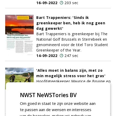
16-09-2022
203 sec
Bart Trappeniers: 'Sinds ik
greenkeeper ben, heb ik nog geen
dag gewerkt'
Bart Trappeniers is greenkeeper bij The
National Golf Brussels in Sterrebeek en
genomineerd voor de titel Toro Student
Greenkeeper of the Year.
14-09-2022
247 sec
'Alles moet in balans zijn, met zo
min mogelijk stress voor het gras'
Hoofdgreenkeeper Maurice de Bruijne en
zijn collega Sven Zevenbergen vertellen
dit keer in de rubriek Team in beeld over
NWST NeWSTories BV
hun werk als greenkeeper op The Links
Valley.
Om goed in staat te zijn onze website aan
12-09-2022
375 sec
te passen aan de wensen en interesses
van de bezoeker, maken wij gebruik van