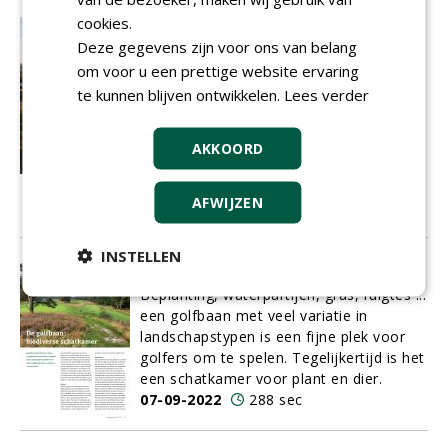
cookies.
'Een blik van boven geeft toch een
Deze gegevens zijn voor ons van belang
ander beeld'
Op deze foto is goed te zien dat ook de
om voor u een prettige website ervaring
golfbanen in Nederland deze zomer last
te kunnen blijven ontwikkelen.
Lees verder
hebben gehad van de extreme droogte.
Dit beeld is in augustus met een drone
AKKOORD
gemaakt door Gijs van Berkel,
hoofdgreenkeeper op golfbaan
Princenbosch.
AFWIJZEN
09-09-2022
71 sec
INSTELLEN
De golfbaan: biodiverse schatkamer
Beplanting, waterpartijen, gras, ruigtes ...
een golfbaan met veel variatie in
landschapstypen is een fijne plek voor
golfers om te spelen. Tegelijkertijd is het
een schatkamer voor plant en dier.
07-09-2022
288 sec