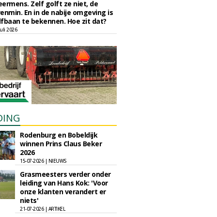
eermens. Zelf golft ze niet, de
enmin. En in de nabije omgeving is
fbaan te bekennen. Hoe zit dat?
uli 2026
DING
Rodenburg en Bobeldijk
winnen Prins Claus Beker
2026
15-07-2026 | NIEUWS
Grasmeesters verder onder
leiding van Hans Kok: 'Voor
onze klanten verandert er
niets'
21-07-2026 | ARTIKEL