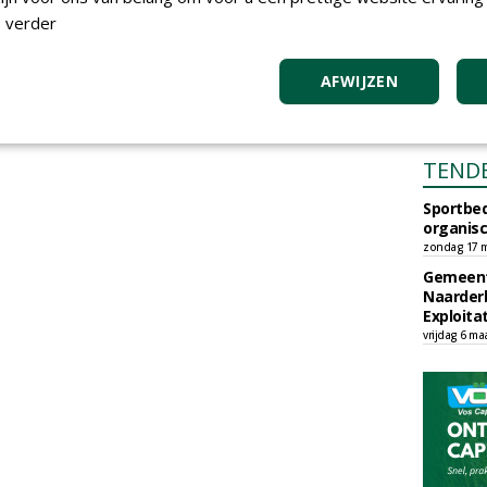
 verder
AFWIJZEN
TEND
Sportbed
organisc
zondag 17 m
Gemeent
Naarder
Exploita
vrijdag 6 ma