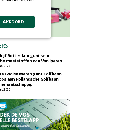
AKKOORD
ERS
rijf Rotterdam gunt semi
he meststoffen aan Van Iperen.
ei 2026
e Gooise Meren gunt Golfbaan
bos aan Hollandsche Golfbaan
tiemaatschappij.
art 2026