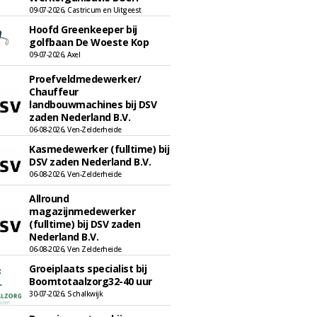
09-07-2026, Castricum en Uitgeest
Hoofd Greenkeeper bij
golfbaan De Woeste Kop
09-07-2026, Axel
Proefveldmedewerker/
Chauffeur
landbouwmachines bij DSV
zaden Nederland B.V.
06-08-2026, Ven-Zelderheide
Kasmedewerker (fulltime) bij
DSV zaden Nederland B.V.
06-08-2026, Ven-Zelderheide
Allround
magazijnmedewerker
(fulltime) bij DSV zaden
Nederland B.V.
06-08-2026, Ven Zelderheide
Groeiplaats specialist bij
Boomtotaalzorg32-40 uur
30-07-2026, Schalkwijk