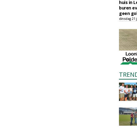
huis in L
buren ev
geen gol
dinsdag 21 j
TREN