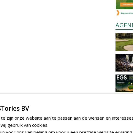
AGEN
Tories BV
 te zijn onze website aan te passen aan de wensen en interesse
ij gebruik van cookies.
jn voor ons van belang om voor u een prettige website ervaring 