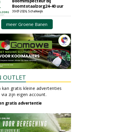
Boominspecteur bij
Boomtotaalzorg24-40 uur
30-07-2026, Schalkwijk
meer Groene Banen
N OUTLET
 kan gratis kleine advertenties
 via zijn eigen account.
en gratis advertentie