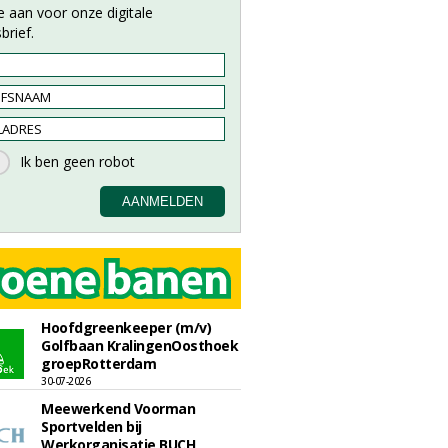
e aan voor onze digitale
brief.
Hoofdgreenkeeper (m/v)
Golfbaan KralingenOosthoek
groepRotterdam
30-07-2026
Meewerkend Voorman
Sportvelden bij
Werkorganisatie BUCH