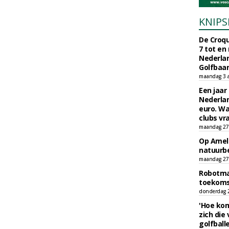
KNIPS
De Croqu
7 tot en
Nederla
Golfbaa
maandag 3 
Een jaar
Nederlan
euro. Wa
clubs vr
maandag 27 
Op Amela
natuurb
maandag 27 
Robotmaa
toekoms
donderdag 23
'Hoe kom
zich die
golfball