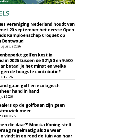
ELS
et Vereniging Nederland houdt van
 met 20 september het eerste Open
nds Kampioenschap Croquet op
n Bentwoud
augustus 2026
 onbeperkt golfen kost in
d in 2026 tussen de 321,50 en 9.500
ar betaal je het minst en welke
agen de hoogste contributie?
juli 2026
nd gaan golf en ecologisch
eheer hand in hand
juli 2026
iers op de golfbaan zijn geen
tmuziek meer
 juli 2026
en die daar?' Monika Koning stelt
 vraag regelmatig als ze weer
en vindt in en rond de tuin van haar