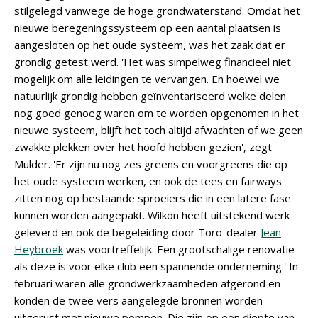
stilgelegd vanwege de hoge grondwaterstand. Omdat het
nieuwe beregeningssysteem op een aantal plaatsen is
aangesloten op het oude systeem, was het zaak dat er
grondig getest werd. 'Het was simpelweg financieel niet
mogelijk om alle leidingen te vervangen. En hoewel we
natuurlijk grondig hebben geïnventariseerd welke delen
nog goed genoeg waren om te worden opgenomen in het
nieuwe systeem, blijft het toch altijd afwachten of we geen
zwakke plekken over het hoofd hebben gezien', zegt
Mulder. 'Er zijn nu nog zes greens en voorgreens die op
het oude systeem werken, en ook de tees en fairways
zitten nog op bestaande sproeiers die in een latere fase
kunnen worden aangepakt. Wilkon heeft uitstekend werk
geleverd en ook de begeleiding door Toro-dealer
Jean
Heybroek
was voortreffelijk. Een grootschalige renovatie
als deze is voor elke club een spannende onderneming.' In
februari waren alle grondwerkzaamheden afgerond en
konden de twee vers aangelegde bronnen worden
uitgerust met nieuwe pompen. Die zijn op een diepte van