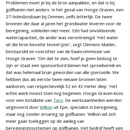
Problemen moet je bij de bron aanpakken, en dat is bij
golfbanen niet anders. In het geval van Hooge Graven, een
27-holesbosbaan bij Ommen, zelfs letterlijk. De twee
bronnen die daar al jaren het grondwater leveren voor de
beregening, voldeden niet meer. Eén had onvoldoende
watercapaciteit, de ander was verontreinigd. 'Het water
uit die bron bevatte teveel ijzer', zegt Clemens Mulder,
bestuurslid en voorzitter van de baancommissie van
Hooge Graven. 'Om dat te zien, hoef je geen bioloog te
zijn: er staat een sponsorbord binnen het sproeibereik en
dat was helemaal bruin geworden van alle ijzeroxide. We
hebben dus als eerste twee nieuwe bronnen laten
aanboren, van respectievelijk 32 en 43 meter diep.' Het
echte werk moest toen nog beginnen. Hooge Graven koos
voor een installatie van
Toro
. De werkzaamheden werden
uitgevoerd door
Wilkon
uit Epe, specialist in beregening,
maar nog zonder ervaring op golfbanen. 'Wilkon wil zich
meer gaan toeleggen op de aanleg van
beregeningssystemen op golfbanen. Het bedrijf heeft een