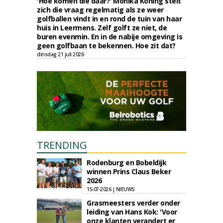
'Hoe komen die daar?' Monika Koning stelt
zich die vraag regelmatig als ze weer
golfballen vindt in en rond de tuin van haar
huis in Leermens. Zelf golft ze niet, de
buren evenmin. En in de nabije omgeving is
geen golfbaan te bekennen. Hoe zit dat?
dinsdag 21 juli 2026
TRENDING
Rodenburg en Bobeldijk
winnen Prins Claus Beker
2026
15-07-2026 | NIEUWS
Grasmeesters verder onder
leiding van Hans Kok: 'Voor
onze klanten verandert er