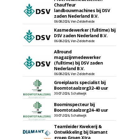
Chauffeur
landbouwmachines bij DSV
zaden Nederland B.V.
06-08-2026, Ven-Zelderheide
Kasmedewerker (fulltime) bij
DSV zaden Nederland B.V.
06-08-2026, Ven-Zelderheide
Allround
magazijnmedewerker
(fulltime) bij DSV zaden
Nederland B.V.
06-08-2026, Ven Zelderheide
Groeiplaats specialist bij
Boomtotaalzorg32-40 uur
30-07-2026, Schalkwijk
Boominspecteur bij
Boomtotaalzorg24-40 uur
30-07-2026, Schalkwijk
Teamleider Kwekerij &
Ontwikkeling bij Diamant
groep Groen Xtra