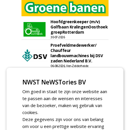
Hoofdgreenkeeper (m/v)
Golfbaan KralingenOosthoek
groepRotterdam
30-07-2026
Proefveldmedewerker/
Chauffeur
landbouwmachines bij DSV
zaden Nederland B.V.
06-08-2026, Ven-Zelderheide
Kasmedewerker (fulltime) bij
DSV zaden Nederland B.V.
NWST NeWSTories BV
06-08-2026, Ven-Zelderheide
Om goed in staat te zijn onze website aan
Allround
te passen aan de wensen en interesses
magazijnmedewerker
(fulltime) bij DSV zaden
van de bezoeker, maken wij gebruik van
Nederland B.V.
cookies.
06-08-2026, Ven Zelderheide
Deze gegevens zijn voor ons van belang
Groeiplaats specialist bij
om voor u een prettige website ervaring
Boomtotaalzorg32-40 uur