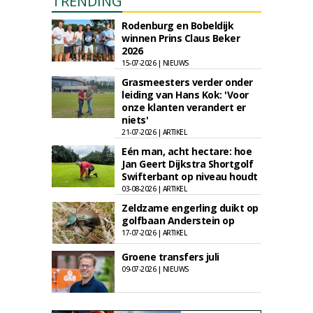
TRENDING
Rodenburg en Bobeldijk
winnen Prins Claus Beker
2026
15-07-2026 | NIEUWS
Grasmeesters verder onder
leiding van Hans Kok: 'Voor
onze klanten verandert er
niets'
21-07-2026 | ARTIKEL
Eén man, acht hectare: hoe
Jan Geert Dijkstra Shortgolf
Swifterbant op niveau houdt
03-08-2026 | ARTIKEL
Zeldzame engerling duikt op
golfbaan Anderstein op
17-07-2026 | ARTIKEL
Groene transfers juli
09-07-2026 | NIEUWS