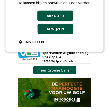
te kunnen blijven ontwikkelen.
Lees verder
30-07-2026, Schalkwijk
Boominspecteur bij
AKKOORD
Boomtotaalzorg24-40 uur
30-07-2026, Schalkwijk
Teamleider Kwekerij &
AFWIJZEN
Ontwikkeling bij Diamant
groep Groen Xtra
INSTELLEN
30-07-2026
Adviseur openbaar groen,
sportvelden & golfbanen bij
Vos Capelle
27-07-2026, Sprang-Capelle
meer Groene Banen