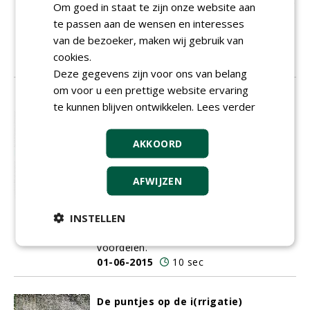
discussieforum te organiseren, waarvoor
Om goed in staat te zijn onze website aan
IPC Groene Ruimte
graag bereid om de
te passen aan de wensen en interesses
rol van gastheer op zich te nemen
.
.
.
.
.
.
van de bezoeker, maken wij gebruik van
.
.
.
cookies.
01-06-2015
16 sec
Deze gegevens zijn voor ons van belang
om voor u een prettige website ervaring
Is elektrisch rijden en werken beter
te kunnen blijven ontwikkelen.
Lees verder
voor het milieu?
Elektrisch rijden
en werken is sterk in
AKKOORD
opkomst. Het fenomeen begint zo
langzamerhand ook bij werkzaamheden
op en rond golfbaanaccommodaties en
AFWIJZEN
sportcomplexen ingeburgerd te raken. U
leest er regelmatig over in dit vakblad.
INSTELLEN
De overheid stimuleert het en de
gebruiker ziet steeds meer praktische
voordelen.
01-06-2015
10 sec
De puntjes op de i(rrigatie)