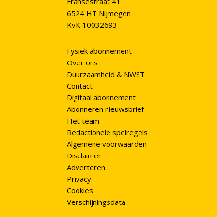
Fransestraat 41
6524 HT Nijmegen
KvK 10032693
Fysiek abonnement
Over ons
Duurzaamheid & NWST
Contact
Digitaal abonnement
Abonneren nieuwsbrief
Het team
Redactionele spelregels
Algemene voorwaarden
Disclaimer
Adverteren
Privacy
Cookies
Verschijningsdata