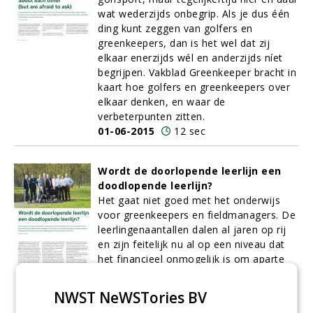
wat wederzijds onbegrip. Als je dus één
ding kunt zeggen van golfers en
greenkeepers, dan is het wel dat zij
elkaar enerzijds wél en anderzijds níet
begrijpen. Vakblad Greenkeeper bracht in
kaart hoe golfers en greenkeepers over
elkaar denken, en waar de
verbeterpunten zitten.
01-06-2015
12 sec
Wordt de doorlopende leerlijn een
doodlopende leerlijn?
Het gaat niet goed met het onderwijs
voor greenkeepers en fieldmanagers. De
leerlingenaantallen dalen al jaren op rij
en zijn feitelijk nu al op een niveau dat
het financieel onmogelijk is om aparte
opleidingen in de lucht te houden. Voor
de vakbladen Fieldmanager en
NWST NeWSTories BV
Greenkeeper aanleiding om een