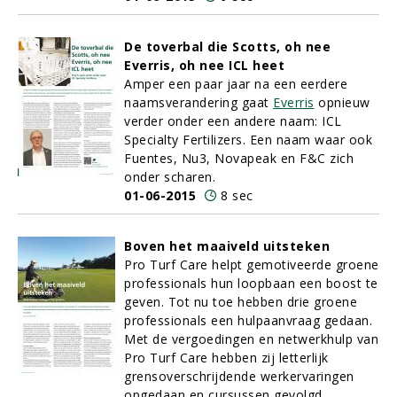
De toverbal die Scotts, oh nee
Everris, oh nee ICL heet
Amper een paar jaar na een eerdere
naamsverandering gaat
Everris
opnieuw
verder onder een andere naam: ICL
Specialty Fertilizers. Een naam waar ook
Fuentes, Nu3, Novapeak en F&C zich
onder scharen.
01-06-2015
8 sec
Boven het maaiveld uitsteken
Pro Turf Care helpt gemotiveerde groene
professionals hun loopbaan een boost te
geven. Tot nu toe hebben drie groene
professionals een hulpaanvraag gedaan.
Met de vergoedingen en netwerkhulp van
Pro Turf Care hebben zij letterlijk
grensoverschrijdende werkervaringen
opgedaan en cursussen gevolgd
.