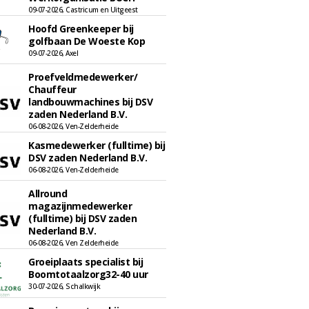
09-07-2026, Castricum en Uitgeest
Hoofd Greenkeeper bij
golfbaan De Woeste Kop
09-07-2026, Axel
Proefveldmedewerker/
Chauffeur
landbouwmachines bij DSV
zaden Nederland B.V.
06-08-2026, Ven-Zelderheide
Kasmedewerker (fulltime) bij
DSV zaden Nederland B.V.
06-08-2026, Ven-Zelderheide
Allround
magazijnmedewerker
(fulltime) bij DSV zaden
Nederland B.V.
06-08-2026, Ven Zelderheide
Groeiplaats specialist bij
Boomtotaalzorg32-40 uur
30-07-2026, Schalkwijk