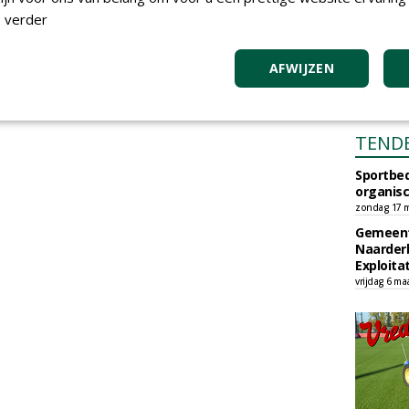
 verder
AFWIJZEN
TEND
Sportbed
organisc
zondag 17 m
Gemeent
Naarder
Exploita
vrijdag 6 ma