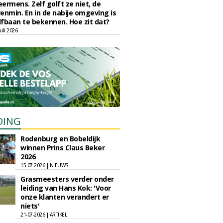
eermens. Zelf golft ze niet, de
enmin. En in de nabije omgeving is
fbaan te bekennen. Hoe zit dat?
uli 2026
DING
Rodenburg en Bobeldijk
winnen Prins Claus Beker
2026
15-07-2026 | NIEUWS
Grasmeesters verder onder
leiding van Hans Kok: 'Voor
onze klanten verandert er
niets'
21-07-2026 | ARTIKEL