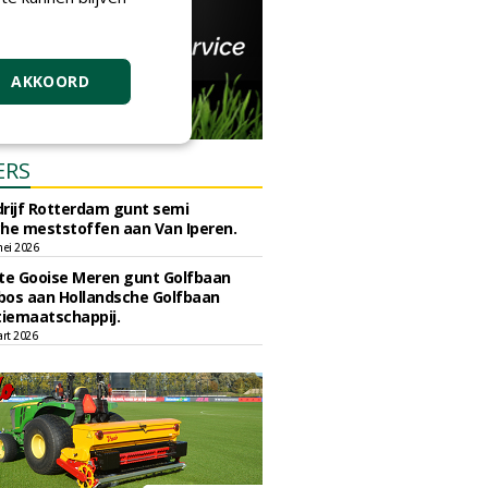
AKKOORD
ERS
rijf Rotterdam gunt semi
he meststoffen aan Van Iperen.
ei 2026
e Gooise Meren gunt Golfbaan
bos aan Hollandsche Golfbaan
tiemaatschappij.
art 2026