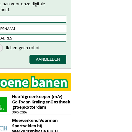
e aan voor onze digitale
brief.
Hoofdgreenkeeper (m/v)
Golfbaan KralingenOosthoek
groepRotterdam
30-07-2026
Meewerkend Voorman
Sportvelden bij
Werkorganisatie BUCH