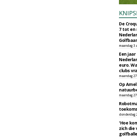
KNIPS
De Croqu
7 tot en
Nederla
Golfbaa
maandag 3 
Een jaar
Nederlan
euro. Wa
clubs vr
maandag 27 
Op Amela
natuurb
maandag 27 
Robotmaa
toekoms
donderdag 23
'Hoe kom
zich die
golfball