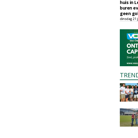
huis in L
buren ev
geen gol
dinsdag 21 j
TREN