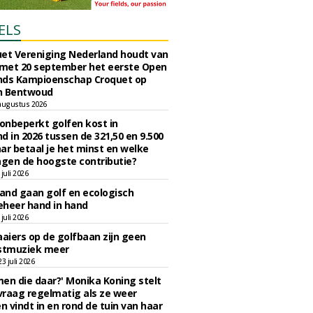
ELS
et Vereniging Nederland houdt van
 met 20 september het eerste Open
nds Kampioenschap Croquet op
n Bentwoud
augustus 2026
 onbeperkt golfen kost in
d in 2026 tussen de 321,50 en 9.500
ar betaal je het minst en welke
agen de hoogste contributie?
juli 2026
nd gaan golf en ecologisch
eheer hand in hand
juli 2026
iers op de golfbaan zijn geen
tmuziek meer
 juli 2026
en die daar?' Monika Koning stelt
 vraag regelmatig als ze weer
en vindt in en rond de tuin van haar