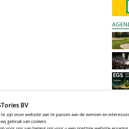
AGEN
Tories BV
 te zijn onze website aan te passen aan de wensen en interesse
ij gebruik van cookies.
jn voor ons van belang om voor u een prettige website ervaring 