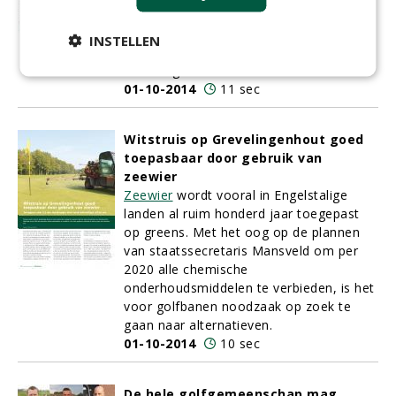
Wim Smits. Waar kijkt de jury naar bij de
genomineerden voordat zij hun
INSTELLEN
eindoordeel vellen? Juryvoorzitter Wim
Smits legt het uit.
01-10-2014
11 sec
Witstruis op Grevelingenhout goed
toepasbaar door gebruik van
zeewier
Zeewier
wordt vooral in Engelstalige
landen al ruim honderd jaar toegepast
op greens. Met het oog op de plannen
van staatssecretaris Mansveld om per
2020 alle chemische
onderhoudsmiddelen te verbieden, is het
voor golfbanen noodzaak op zoek te
gaan naar alternatieven.
01-10-2014
10 sec
De hele golfgemeenschap mag