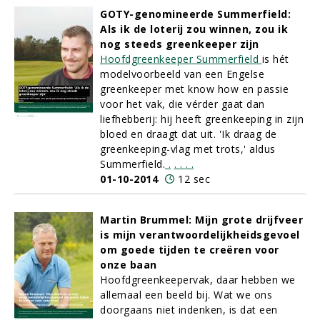
GOTY-genomineerde Summerfield:
Als ik de loterij zou winnen, zou ik
nog steeds greenkeeper zijn
Hoofdgreenkeeper Summerfield
is hét
modelvoorbeeld van een Engelse
greenkeeper met know how en passie
voor het vak, die vérder gaat dan
liefhebberij: hij heeft greenkeeping in zijn
bloed en draagt dat uit. 'Ik draag de
greenkeeping-vlag met trots,' aldus
Summerfield.
.
.
.
.
.
01-10-2014
12 sec
Martin Brummel: Mijn grote drijfveer
is mijn verantwoordelijkheidsgevoel
om goede tijden te creëren voor
onze baan
Hoofdgreenkeepervak, daar hebben we
allemaal een beeld bij. Wat we ons
doorgaans niet indenken, is dat een