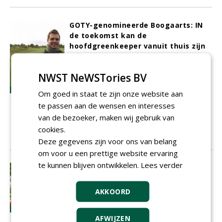
GOTY-genomineerde Boogaarts: IN
de toekomst kan de
hoofdgreenkeeper vanuit thuis zijn
baan monitoren en aansturen
'De rol van de greenkeeper zal nooit
NWST NeWSTories BV
meer hetzelfde zijn', dat zegt
hoofdgreenkeeper William Boogaarts. Hij
Om goed in staat te zijn onze website aan
is het toonbeeld van technische
te passen aan de wensen en interesses
vooruitgang en zijn inzichten komen
van de bezoeker, maken wij gebruik van
terug in 'zijn' baan
De Turfvaert
in
cookies.
Rijsbergen.
.
.
.
.
.
01-10-2014
11 sec
Deze gegevens zijn voor ons van belang
om voor u een prettige website ervaring
te kunnen blijven ontwikkelen.
Lees verder
Greenkeepers moeten boven het
maaiveld uit durven steken
Voor de tweede editie van de
AKKOORD
Greenkeeper of the Year-award
- nu ook
gesteund door
NVG
en
NGA
- komt de
AFWIJZEN
jury weer in actie onder aanvoering van