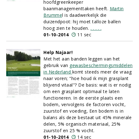
hoofdgreenkeeper
baanmanagementtaken heeft.
Martin
Brumme
l is daadwerkelijk die
duizendpoot: hij moet talloze ballen
hoog zien te houden.
.
.
.
.
.
01-10-2014
11 sec
Help Najaar!
Met het aan banden leggen van het
gebruik van
gewasbeschermingsmiddelen
in Nederland
komt steeds meer de vraag
naar voren; "hoe houd ik mijn grasplant
blijvend vitaal"? De basis: wat is er nodig
om een grasplant optimaal te laten
functioneren. In de eerste plaats een
bodem, vervolgens de factoren vocht,
zuurstof en voeding, Een bodem is in
balans als deze bestaat uit 45% minerale
delen, 5% organisch materiaal, 25%
zuurstof en 25 % vocht.
01-10-2014
14 sec