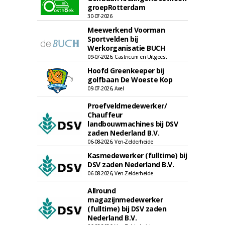
groepRotterdam
30-07-2026
Meewerkend Voorman
Sportvelden bij
Werkorganisatie BUCH
09-07-2026, Castricum en Uitgeest
Hoofd Greenkeeper bij
golfbaan De Woeste Kop
09-07-2026, Axel
Proefveldmedewerker/
Chauffeur
landbouwmachines bij DSV
zaden Nederland B.V.
06-08-2026, Ven-Zelderheide
Kasmedewerker (fulltime) bij
DSV zaden Nederland B.V.
06-08-2026, Ven-Zelderheide
Allround
magazijnmedewerker
(fulltime) bij DSV zaden
Nederland B.V.