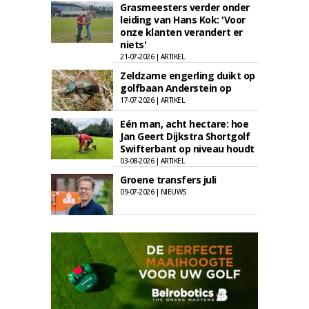
Grasmeesters verder onder
leiding van Hans Kok: 'Voor
onze klanten verandert er
niets'
21-07-2026 | ARTIKEL
Zeldzame engerling duikt op
golfbaan Anderstein op
17-07-2026 | ARTIKEL
Eén man, acht hectare: hoe
Jan Geert Dijkstra Shortgolf
Swifterbant op niveau houdt
03-08-2026 | ARTIKEL
Groene transfers juli
09-07-2026 | NIEUWS