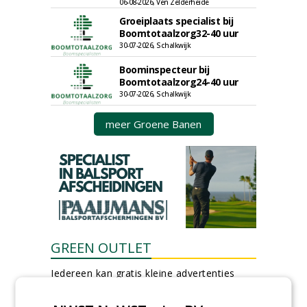
06-08-2026, Ven Zelderheide
Groeiplaats specialist bij
Boomtotaalzorg32-40 uur
30-07-2026, Schalkwijk
Boominspecteur bij
Boomtotaalzorg24-40 uur
30-07-2026, Schalkwijk
meer Groene Banen
GREEN OUTLET
Iedereen kan gratis kleine advertenties
plaatsen via zijn eigen account.