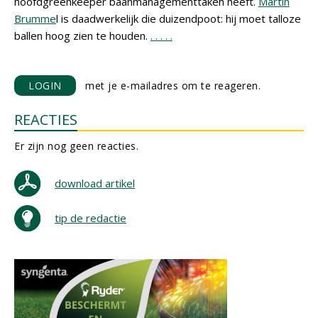
hoofdgreenkeeper baanmanagementtaken heeft.
Martin
Brumme
l is daadwerkelijk die duizendpoot: hij moet talloze
ballen hoog zien te houden.
.
.
.
.
.
LOGIN
met je e-mailadres om te reageren.
REACTIES
Er zijn nog geen reacties.
download artikel
tip de redactie