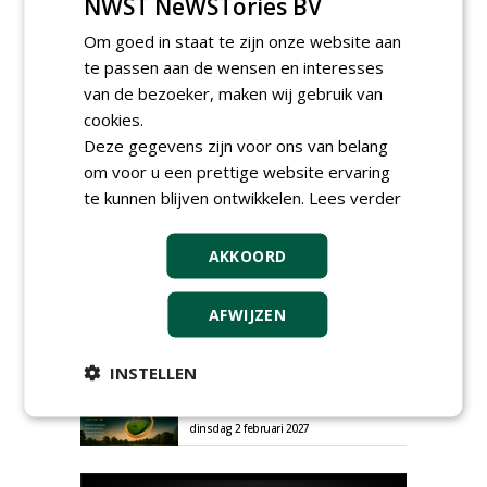
Plaats een gratis advertentie
NWST NeWSTories BV
Om goed in staat te zijn onze website aan
te passen aan de wensen en interesses
van de bezoeker, maken wij gebruik van
cookies.
Deze gegevens zijn voor ons van belang
om voor u een prettige website ervaring
AGENDA
te kunnen blijven ontwikkelen.
Lees verder
HAS start nieuwe opleiding
AKKOORD
Hoofdgreenkeeper
donderdag 24 september 2026
Save the Date: Green Gala op
AFWIJZEN
woensdag 2 december
woensdag 2 december 2026
INSTELLEN
European Greenkeeping
Summit 2027
dinsdag 2 februari 2027