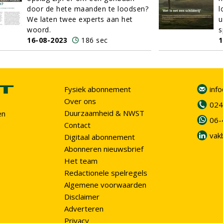
door de hete maanden te loodsen?
l
We laten twee experts aan het
u
woord.
s
16-08-2023
186 sec
1
Fysiek abonnement
inf
Over ons
024
Duurzaamheid & NWST
en
06-
Contact
vak
Digitaal abonnement
Abonneren nieuwsbrief
Het team
Redactionele spelregels
Algemene voorwaarden
Disclaimer
Adverteren
Privacy