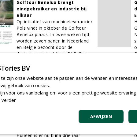
Golftour Benelux brengt
G
eindgebruiker en industrie bij
d
elkaar
E
Op initiatief van machineleverancier
H
Pols vindt in oktober de Golftour
G
Benelux plaats. In twee weken tijd
M
worden zeven banen in Nederland
s
en België bezocht door de
o
deelnemende bedrijven DLF, Pols,
D
ProGrasS en Heicom.
w
06-09-2023
177 sec
0
Tories BV
 te zijn onze website aan te passen aan de wensen en interesse
'Ik moet altijd alert zijn en
'
ij gebruik van cookies.
anticiperen op de
l
jn voor ons van belang om voor u een prettige website ervaring 
weersomstandigheden'
H
 verder
Midden in het verstedelijkte gebied
v
van Rotterdam ligt Golfbaan
h
Kralingen. Het is de laagstgelegen
z
AFWIJZEN
golfbaan van Europa, ongeveer
a
zeven meter beneden NAP. Erik
v
Huijgen is er nu bijna drie jaar
o