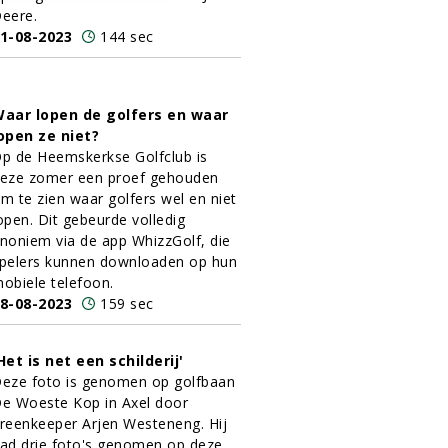
eere.
1-08-2023
144 sec
aar lopen de golfers en waar
open ze niet?
p de Heemskerkse Golfclub is
eze zomer een proef gehouden
m te zien waar golfers wel en niet
open. Dit gebeurde volledig
noniem via de app WhizzGolf, die
pelers kunnen downloaden op hun
obiele telefoon.
8-08-2023
159 sec
Het is net een schilderij'
eze foto is genomen op golfbaan
e Woeste Kop in Axel door
reenkeeper Arjen Westeneng. Hij
ad drie foto's genomen op deze