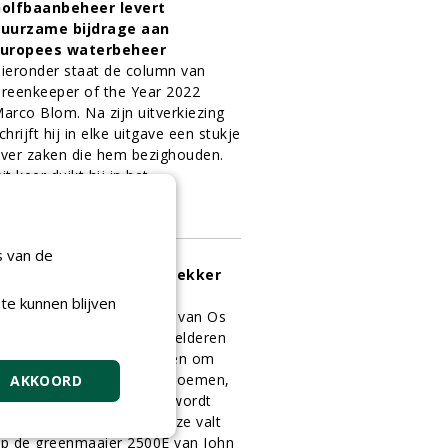
olfbaanbeheer levert
uurzame bijdrage aan
uropees waterbeheer
ieronder staat de column van
reenkeeper of the Year 2022
arco Blom. Na zijn uitverkiezing
chrijft hij in elke uitgave een stukje
ver zaken die hem bezighouden.
it keer duikt hij in het
aterbeheer.
5-09-2023
57 sec
s van de
Niet zo log en stug en lekker
icht'
te kunnen blijven
oofdgreenkeeper Ronald van Os
an Golfbaan Landgoed Welderen
oeft niet lang na te denken om
ijn favoriete machine te noemen,
AKKOORD
ls hij daarnaar gevraagd wordt
oor deze rubriek. Zijn keuze valt
p de greenmaaier 2500E van John