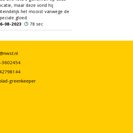
ocatie, maar deze vond hij
iteindelijk het mooist vanwege de
peciale gloed.
6-08-2023
78 sec
o@nwst.nl
-3602454
42798144
blad-greenkeeper