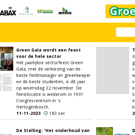
Green Gala wordt een feest
T
voor de hele sector
I
Het jaarlijkse sectorfeest Green
g
Gala, met de verkiezing van de
z
beste fieldmanager en greenkeeper
w
en de beste studenten, is dit jaar
v
op woensdag 22 november. De
e
feestlocatie is wederom in 1931
S
Congrescentrum in 's
e
Hertogenbosch.
b
11-11-2023
183 sec
2
De Stelling: 'Het onderhoud van
D