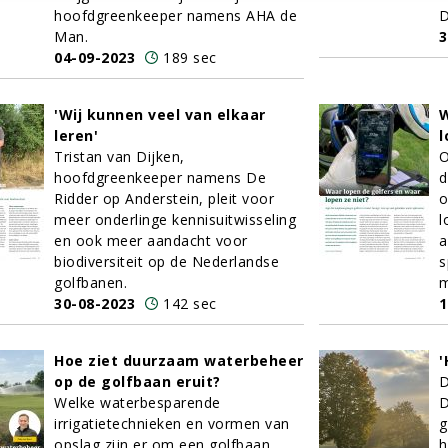
hoofdgreenkeeper namens AHA de
D
Man.
3
04-09-2023
189 sec
'Wij kunnen veel van elkaar
W
leren'
l
Tristan van Dijken,
O
hoofdgreenkeeper namens De
d
Ridder op Anderstein, pleit voor
o
meer onderlinge kennisuitwisseling
l
en ook meer aandacht voor
a
biodiversiteit op de Nederlandse
s
golfbanen.
m
30-08-2023
142 sec
1
Hoe ziet duurzaam waterbeheer
'
op de golfbaan eruit?
D
Welke waterbesparende
D
irrigatietechnieken en vormen van
g
opslag zijn er om een golfbaan
h