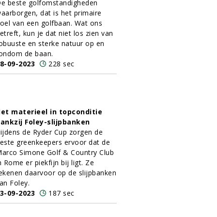
e beste golfomstandigheden
aarborgen, dat is het primaire
oel van een golfbaan. Wat ons
etreft, kun je dat niet los zien van
obuuste en sterke natuur op en
ondom de baan.
8-09-2023
228 sec
et materieel in topconditie
ankzij Foley-slijpbanken
ijdens de Ryder Cup zorgen de
este greenkeepers ervoor dat de
arco Simone Golf & Country Club
n Rome er piekfijn bij ligt. Ze
ekenen daarvoor op de slijpbanken
an Foley.
3-09-2023
187 sec