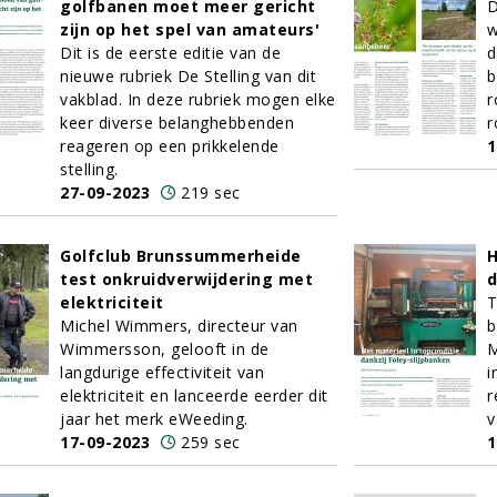
golfbanen moet meer gericht
D
zijn op het spel van amateurs'
w
Dit is de eerste editie van de
d
nieuwe rubriek De Stelling van dit
b
vakblad. In deze rubriek mogen elke
r
keer diverse belanghebbenden
r
reageren op een prikkelende
1
stelling.
27-09-2023
219 sec
Golfclub Brunssummerheide
H
test onkruidverwijdering met
d
elektriciteit
T
Michel Wimmers, directeur van
b
Wimmersson, gelooft in de
M
langdurige effectiviteit van
i
elektriciteit en lanceerde eerder dit
r
jaar het merk eWeeding.
v
17-09-2023
259 sec
1