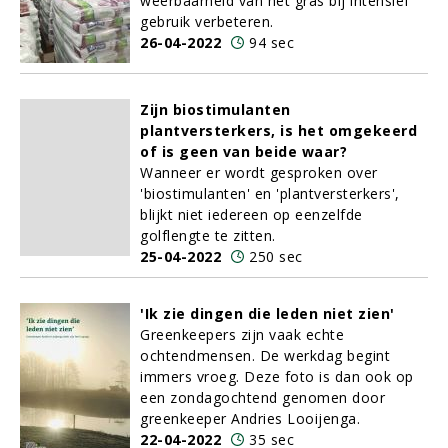
weerbaarheid van het gras bij intensief
gebruik verbeteren.
26-04-2022
94 sec
Zijn biostimulanten
plantversterkers, is het omgekeerd
of is geen van beide waar?
Wanneer er wordt gesproken over
'biostimulanten' en 'plantversterkers',
blijkt niet iedereen op eenzelfde
golflengte te zitten.
25-04-2022
250 sec
'Ik zie dingen die leden niet zien'
Greenkeepers zijn vaak echte
ochtendmensen. De werkdag begint
immers vroeg. Deze foto is dan ook op
een zondagochtend genomen door
greenkeeper Andries Looijenga.
22-04-2022
35 sec