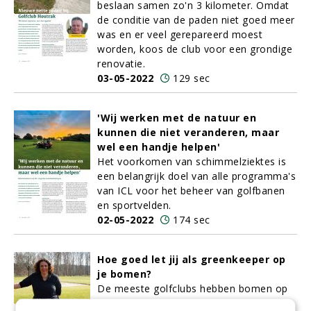
beslaan samen zo'n 3 kilometer. Omdat
de conditie van de paden niet goed meer
was en er veel gerepareerd moest
worden, koos de club voor een grondige
renovatie.
03-05-2022
129 sec
'Wij werken met de natuur en
kunnen die niet veranderen, maar
wel een handje helpen'
Het voorkomen van schimmelziektes is
een belangrijk doel van alle programma's
van ICL voor het beheer van golfbanen
en sportvelden.
02-05-2022
174 sec
Hoe goed let jij als greenkeeper op
je bomen?
De meeste golfclubs hebben bomen op
hun terrein en soms ook langs of op de