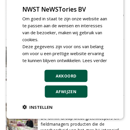
parkeerterreinen. Om daarmee om te
NWST NeWSTories BV
gaan, het onderhoud te regelen, te
beoordelen welk onderhoud nodig is, heb
Om goed in staat te zijn onze website aan
je als greenkeeper enige basiskennis
te passen aan de wensen en interesses
nodig.
van de bezoeker, maken wij gebruik van
29-04-2022
254 sec
cookies.
Deze gegevens zijn voor ons van belang
'Ik kan precies bepalen waar de
om voor u een prettige website ervaring
boom gaat vallen'
te kunnen blijven ontwikkelen.
Lees verder
In de rubriek 'Mens en machine' vertellen
greenkeepers over hun favoriete
werktuig. Voor Tristan van Dijken is dat
AKKOORD
de kettingzaag MS661C van Stihl.
28-04-2022
92 sec
AFWIJZEN
'Wij willen steeds meer onze
INSTELLEN
identiteit in onze producten leggen'
De Olmix Group biedt greenkeepers en
fieldmanagers producten die de