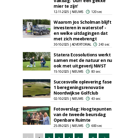
Vakdag: 'Durf een gekke
mier te zijn'
12-11-2025 | NIEUWS
120 sec
Waarom Jos Scholman blijft
investeren in waterstof -
en welke uitdagingen dat
met zich meebrengt
30-10-2025 | ADVERTORIAL
243 sec
Statera Ecosolutions werkt
samen met de natuur en nu
ook met uitgeverij NWST
15-10-2025 | NIEUWS
83 sec
Succesvolle oplevering fase
1 beregeningsrenovatie
Noordwijkse Golfclub
02-10-2025 | NIEUWS
43 sec
Fotoverslag: Hoogtepunten
van de tweede beursdag
Openbare Ruimte
25-09-2025 | NIEUWS
600 sec