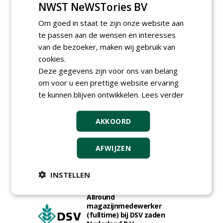
NWST NeWSTories BV
Golfbaan KralingenOosthoek
groepRotterdam
Om goed in staat te zijn onze website aan
30-07-2026
te passen aan de wensen en interesses
Meewerkend Voorman
van de bezoeker, maken wij gebruik van
Sportvelden bij
Werkorganisatie BUCH
cookies.
09-07-2026, Castricum en Uitgeest
Deze gegevens zijn voor ons van belang
Hoofd Greenkeeper bij
om voor u een prettige website ervaring
golfbaan De Woeste Kop
te kunnen blijven ontwikkelen.
Lees verder
09-07-2026, Axel
Proefveldmedewerker/
AKKOORD
Chauffeur
landbouwmachines bij DSV
zaden Nederland B.V.
AFWIJZEN
06-08-2026, Ven-Zelderheide
Kasmedewerker (fulltime) bij
DSV zaden Nederland B.V.
INSTELLEN
06-08-2026, Ven-Zelderheide
Allround
magazijnmedewerker
(fulltime) bij DSV zaden