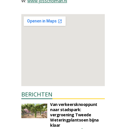
W:
www.josscholman.nl
BERICHTEN
Van verkeersknooppunt
naar stadspark:
vergroening Tweede
Weteringplantsoen bijna
klaar