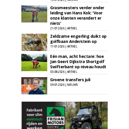
Grasmeesters verder onder
leiding van Hans Kok: 'Voor
onze klanten verandert er
niets'
21-07-2026 | ARTIKEL
Zeldzame engerling duikt op
golfbaan Anderstein op
17-07-2026 | ARTIKEL
Eén man, acht hectare: hoe
Jan Geert Dijkstra Shortgolf
Swifterbant op niveau houdt
03-08-2026 | ARTIKEL
Groene transfers juli
09-07-2026 | NIEUWS