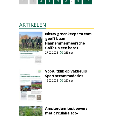
...
1
2
3
4
5
8
ARTIKELEN
Nieuw greenkeepersteam
geeft baan
Haarlemmermeersche
Golfclub een boost
27-02-2026
233 sec
Vooruitblik op Vakbeurs
Sportaccommodaties
19-02-2026
297 sec
Amsterdam test oevers
met circulaire eco-