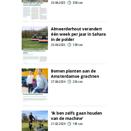
25-06-2025
358 sec
Almeerderhout verandert
één week per jaar in Sahara
in de polder
25-04-2025
138 sec
Bomen planten aan de
Amsterdamse grachten
27-06-2024
236 sec
'Ik ben zelfs gaan houden
van de machine'
21-02-2024
145 sec