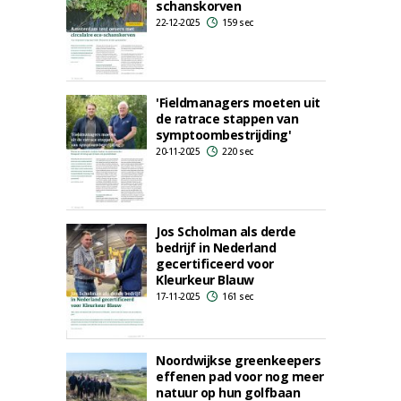
schanskorven
22-12-2025
159 sec
'Fieldmanagers moeten uit
de ratrace stappen van
symptoombestrijding'
20-11-2025
220 sec
Jos Scholman als derde
bedrijf in Nederland
gecertificeerd voor
Kleurkeur Blauw
17-11-2025
161 sec
Noordwijkse greenkeepers
effenen pad voor nog meer
natuur op hun golfbaan