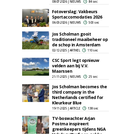
08-07-2026 | NIEUWS
84 sec
Fotoverslag: Vakbeurs
Sportaccomodaties 2026
06-03-2026 | NIEUWS
503 sec
Jos Scholman gooit
traditioneel maaibeheer op
de schop in Amsterdam
02-12-2025 | ARTIKEL
110 sec
CSC Sport legt opnieuw
velden aan bij V.V.
Maarssen
21-11-2025 | NIEUWS
25 sec
Jos Scholman becomes the
third company in the
Netherlands certified for
Kleurkeur Blue
19-11-2025 | ARTICLE
138 sec
TV-boswachter Arjan
Postma inspireert
greenkeepers tijdens NGA