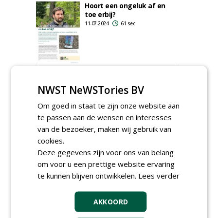
Hoort een ongeluk af en
toe erbij?
11-07-2024
61 sec
Groen, groener, groenst
28-04-2020
182 sec
NWST NeWSTories BV
Om goed in staat te zijn onze website aan
te passen aan de wensen en interesses
van de bezoeker, maken wij gebruik van
cookies.
Bomen over boomprojecten
Deze gegevens zijn voor ons van belang
12-12-2018
108 sec
om voor u een prettige website ervaring
te kunnen blijven ontwikkelen.
Lees verder
AKKOORD
Bomen over boomprojecten