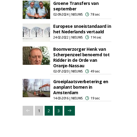
Groene Transfers van
september
02-09-2024 | NIEUWS
78 sec
Europese snoeistandaard in
het Nederlands vertaald
24-02-2022 | NIEUWS
114 sec
Boomverzorger Henk van
Scherpenzeel benoemd tot
Ridder in de Orde van
Oranje-Nassau
02-07-2020 | NIEUWS
49 sec
Groeiplaatsverbetering en
aanplant bomen in
Amsterdam
14-03-2016 | NIEUWS
19 sec
1
2
3