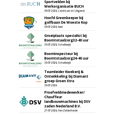
Sportvelden bij
Werkorganisatie BUCH
09-07-2026, Castricum en Uitgeest
Hoofd Greenkeeper bij
golfbaan De Woeste Kop
09-07-2026, Axel
Groeiplaats specialist bij
Boomtotaalzorg32-40 uur
30-07-2026, Schalkwijk
Boominspecteur bij
Boomtotaalzorg24-40 uur
30-07-2026, Schalkwijk
Teamleider Kwekerij &
Ontwikkeling bij Diamant
groep Groen Xtra
30-07-2026
Proefveldmedewerker/
Chauffeur
landbouwmachines bij DSV
zaden Nederland B.V.
27-07-2026, Ven-Zelderheide