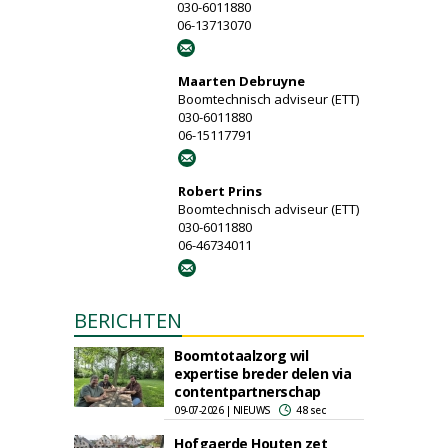
030-6011880
06-13713070
Maarten Debruyne
Boomtechnisch adviseur (ETT)
030-6011880
06-15117791
Robert Prins
Boomtechnisch adviseur (ETT)
030-6011880
06-46734011
BERICHTEN
Boomtotaalzorg wil
expertise breder delen via
contentpartnerschap
09-07-2026 | NIEUWS
48 sec
Hofgaerde Houten zet