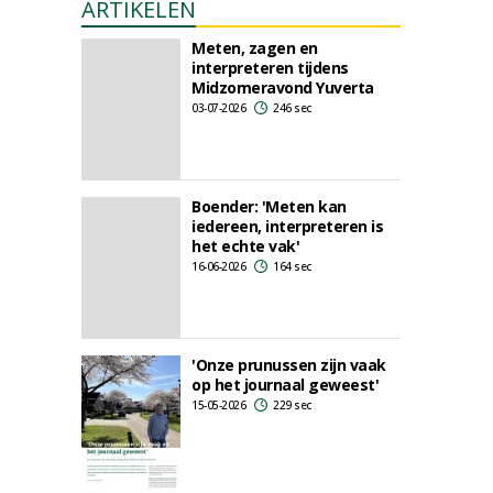
ARTIKELEN
Meten, zagen en
interpreteren tijdens
Midzomeravond Yuverta
03-07-2026
246 sec
Boender: 'Meten kan
iedereen, interpreteren is
het echte vak'
16-06-2026
164 sec
'Onze prunussen zijn vaak
op het journaal geweest'
15-05-2026
229 sec