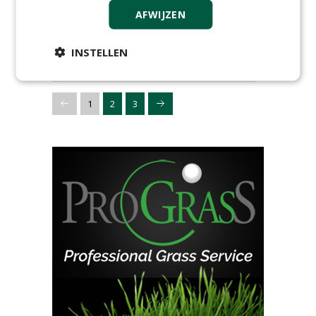
18-09-2018
9 sec
AFWIJZEN
INSTELLEN
1
2
3