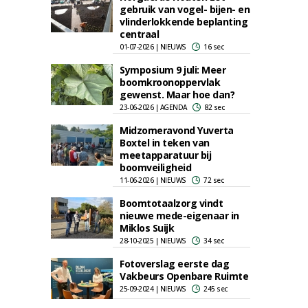
gebruik van vogel- bijen- en
vlinderlokkende beplanting
centraal
01-07-2026 | NIEUWS
16 sec
Symposium 9 juli: Meer
boomkroonoppervlak
gewenst. Maar hoe dan?
23-06-2026 | AGENDA
82 sec
Midzomeravond Yuverta
Boxtel in teken van
meetapparatuur bij
boomveiligheid
11-06-2026 | NIEUWS
72 sec
Boomtotaalzorg vindt
nieuwe mede-eigenaar in
Miklos Suijk
28-10-2025 | NIEUWS
34 sec
Fotoverslag eerste dag
Vakbeurs Openbare Ruimte
25-09-2024 | NIEUWS
245 sec