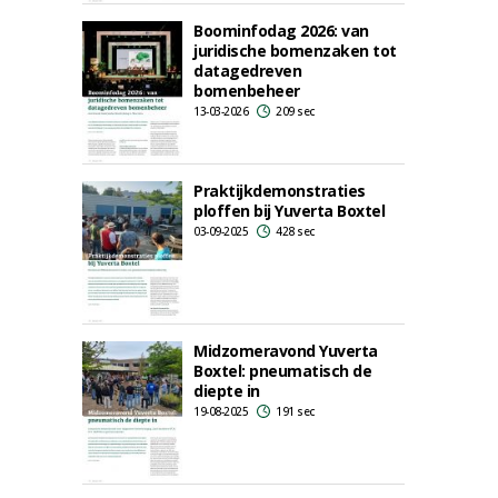
Boominfodag 2026: van
juridische bomenzaken tot
datagedreven
bomenbeheer
13-03-2026
209 sec
Praktijkdemonstraties
ploffen bij Yuverta Boxtel
03-09-2025
428 sec
Midzomeravond Yuverta
Boxtel: pneumatisch de
diepte in
19-08-2025
191 sec