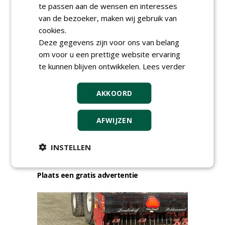
Boominspecteur bij
te passen aan de wensen en interesses
Boomtotaalzorg24-40 uur
van de bezoeker, maken wij gebruik van
30-07-2026, Schalkwijk
cookies.
meer Groene Banen
Deze gegevens zijn voor ons van belang
om voor u een prettige website ervaring
te kunnen blijven ontwikkelen.
Lees verder
AKKOORD
AFWIJZEN
GREEN OUTLET
INSTELLEN
Iedereen kan gratis kleine advertenties
plaatsen via zijn eigen account.
Plaats een gratis advertentie