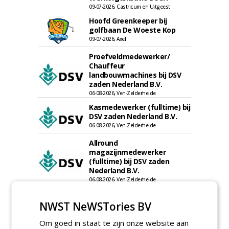
09-07-2026, Castricum en Uitgeest
Hoofd Greenkeeper bij
golfbaan De Woeste Kop
09-07-2026, Axel
Proefveldmedewerker/
Chauffeur
landbouwmachines bij DSV
zaden Nederland B.V.
06-08-2026, Ven-Zelderheide
Kasmedewerker (fulltime) bij
DSV zaden Nederland B.V.
06-08-2026, Ven-Zelderheide
Allround
magazijnmedewerker
(fulltime) bij DSV zaden
Nederland B.V.
06-08-2026, Ven Zelderheide
Groeiplaats specialist bij
Boomtotaalzorg32-40 uur
NWST NeWSTories BV
30-07-2026, Schalkwijk
Om goed in staat te zijn onze website aan