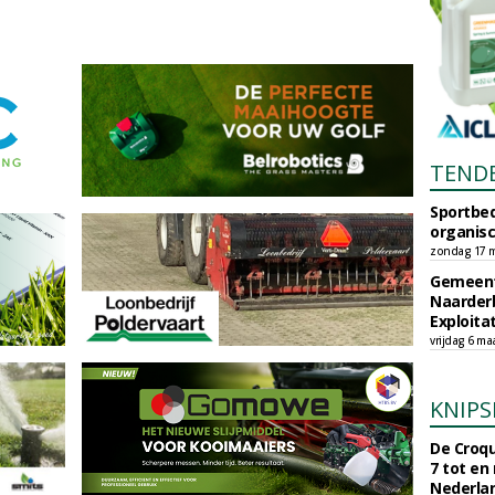
TEND
Sportbed
organisc
zondag 17 m
Gemeent
Naarder
Exploita
vrijdag 6 ma
KNIPS
De Croqu
7 tot en
Nederla