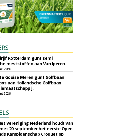
ERS
rijf Rotterdam gunt semi
he meststoffen aan Van Iperen.
ei 2026
e Gooise Meren gunt Golfbaan
bos aan Hollandsche Golfbaan
tiemaatschappij.
art 2026
ELS
et Vereniging Nederland houdt van
 met 20 september het eerste Open
nds Kampioenschap Croquet op