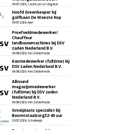
09-07-2026, Castricum en Uitgeest
Hoofd Greenkeeper bij
golfbaan De Woeste Kop
09-07-2026, Axel
Proefveldmedewerker/
Chauffeur
landbouwmachines bij DSV
zaden Nederland B.V.
06-08-2026, Ven-Zelderheide
Kasmedewerker (fulltime) bij
DSV zaden Nederland B.V.
06-08-2026, Ven-Zelderheide
Allround
magazijnmedewerker
(fulltime) bij DSV zaden
Nederland B.V.
06-08-2026, Ven Zelderheide
Groeiplaats specialist bij
Boomtotaalzorg32-40 uur
30-07-2026, Schalkwijk