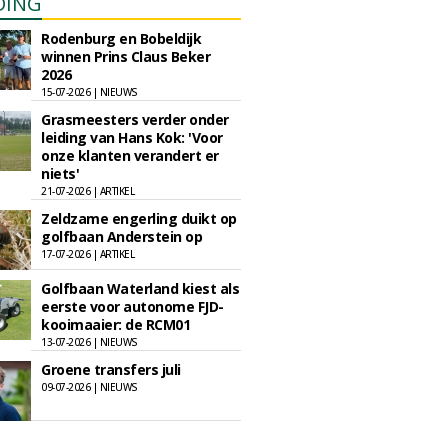
DING
Rodenburg en Bobeldijk
winnen Prins Claus Beker
2026
15-07-2026 | NIEUWS
Grasmeesters verder onder
leiding van Hans Kok: 'Voor
onze klanten verandert er
niets'
21-07-2026 | ARTIKEL
Zeldzame engerling duikt op
golfbaan Anderstein op
17-07-2026 | ARTIKEL
Golfbaan Waterland kiest als
eerste voor autonome FJD-
kooimaaier: de RCM01
13-07-2026 | NIEUWS
Groene transfers juli
09-07-2026 | NIEUWS