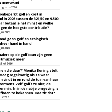
n Bentwoud
augustus 2026
 onbeperkt golfen kost in
d in 2026 tussen de 321,50 en 9.500
ar betaal je het minst en welke
agen de hoogste contributie?
juli 2026
nd gaan golf en ecologisch
eheer hand in hand
juli 2026
iers op de golfbaan zijn geen
tmuziek meer
 juli 2026
en die daar?' Monika Koning stelt
 vraag regelmatig als ze weer
en vindt in en rond de tuin van haar
eermens. Zelf golft ze niet, de
enmin. En in de nabije omgeving is
fbaan te bekennen. Hoe zit dat?
uli 2026