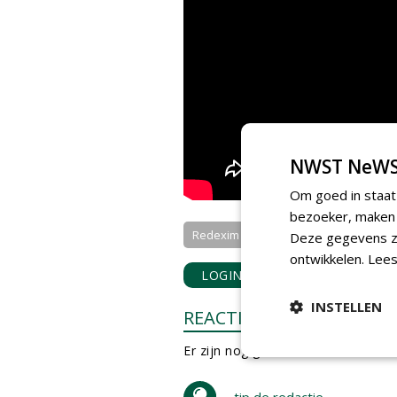
NWST NeWS
Om goed in staat
bezoeker, maken w
Redexim BV
Deze gegevens zi
ontwikkelen.
Lees
LOGIN
met je e-mailadres o
INSTELLEN
REACTIES
Er zijn nog geen reacties.