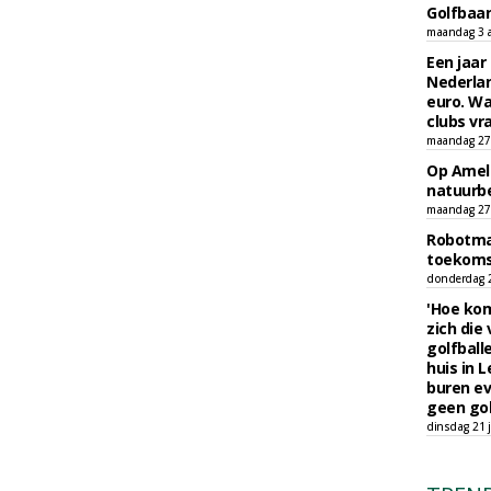
Golfbaa
maandag 3 
Een jaar
Nederlan
euro. Wa
clubs vr
maandag 27 
Op Amela
natuurb
maandag 27 
Robotmaa
toekoms
donderdag 23
'Hoe kom
zich die
golfball
huis in L
buren ev
geen gol
dinsdag 21 j