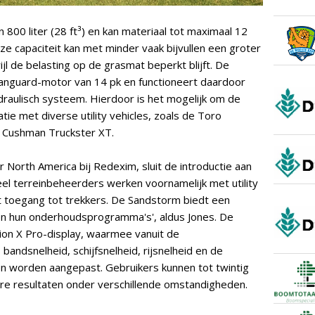
800 liter (28 ft³) en kan materiaal tot maximaal 12
e capaciteit kan met minder vaak bijvullen een groter
l de belasting op de grasmat beperkt blijft. De
anguard-motor van 14 pk en functioneert daardoor
ydraulisch systeem. Hierdoor is het mogelijk om de
ie met diverse utility vehicles, zoals de Toro
 Cushman Truckster XT.
 North America bij Redexim, sluit de introductie aan
'Veel terreinbeheerders werken voornamelijk met utility
ect toegang tot trekkers. De Sandstorm biedt een
nen hun onderhoudsprogramma's', aldus Jones. De
ion X Pro-display, waarmee vanuit de
 bandsnelheid, schijfsnelheid, rijsnelheid en de
n worden aangepast. Gebruikers kunnen tot twintig
are resultaten onder verschillende omstandigheden.