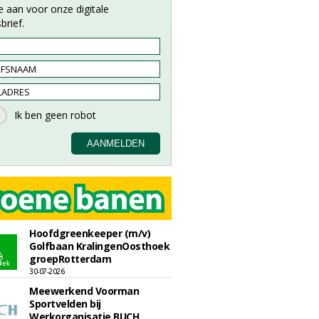
e aan voor onze digitale
brief.
Hoofdgreenkeeper (m/v)
Golfbaan KralingenOosthoek
groepRotterdam
30-07-2026
Meewerkend Voorman
Sportvelden bij
Werkorganisatie BUCH