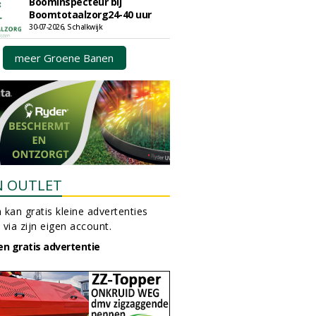
Boominspecteur bij
Boomtotaalzorg24-40 uur
30-07-2026, Schalkwijk
meer Groene Banen
N OUTLET
 kan gratis kleine advertenties
 via zijn eigen account.
en gratis advertentie