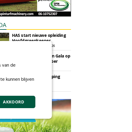
DA
HAS start nieuwe opleiding
Hoofdgreenkeeper
donderdag 24 september 2026
Save the Date: Green Gala op
woensdag 2 december
s van de
woensdag 2 december 2026
European Greenkeeping
te kunnen blijven
Summit 2027
dinsdag 2 februari 2027
AKKOORD