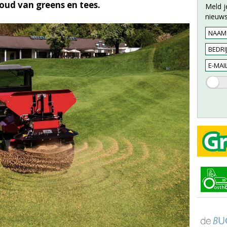
oud van greens en tees.
Meld j
nieuws