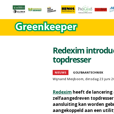
Redexim introdu
topdresser
NIEUWS
GOLFBAANTECHNIEK
Wijnand Meijboom
, dinsdag 23 juni 
Redexim
heeft de lancerin
zelfaangedreven topdresser 
aansluiting kan worden geb
aangekoppeld aan een utility