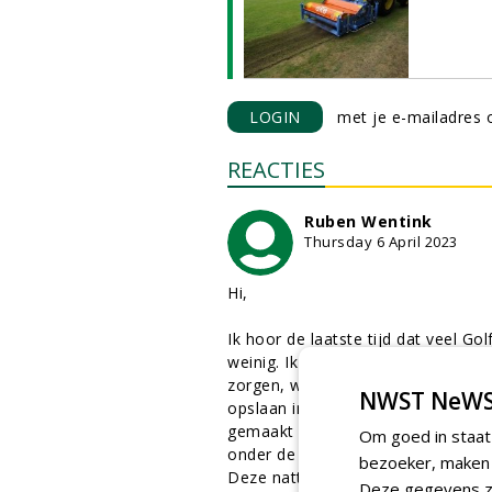
LOGIN
met je e-mailadres o
REACTIES
Ruben Wentink
Thursday 6 April 2023
Hi,
Ik hoor de laatste tijd dat veel G
weinig. Ik werk bij FieldFactors e
zorgen, wat wij doen is namelijk, 
NWST NeWS
opslaan in de ondergrond zodat dit
gemaakt kan worden. Hierdoor creÃ
Om goed in staat
onder de greens voor een goede wa
bezoeker, maken w
Deze natte maand Maart zorgt in i
Deze gegevens zi