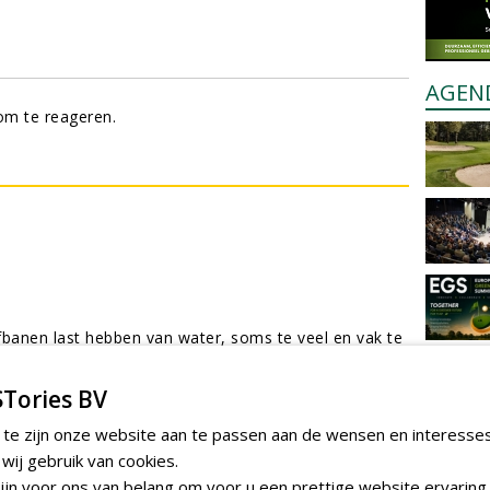
AGEN
m te reageren.
olfbanen last hebben van water, soms te veel en vak te
n wij kunnen mogelijk voor een betere waterbalans
het teveel aan regenwater op een natuurlijke wijze
Tories BV
 in tijden van droogte of hitte weer beschikbaar
«er je een eigen watervoorraad die in de grond
 te zijn onze website aan te passen aan de wensen en interesse
terkwaliteit en continuÃ¯teit zorgt.
ij gebruik van cookies.
eder geval voor een mooie aanvulling van het
jn voor ons van belang om voor u een prettige website ervaring 