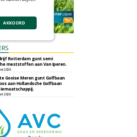
AKKOORD
ERS
rijf Rotterdam gunt semi
he meststoffen aan Van Iperen.
ei 2026
e Gooise Meren gunt Golfbaan
bos aan Hollandsche Golfbaan
tiemaatschappij.
art 2026