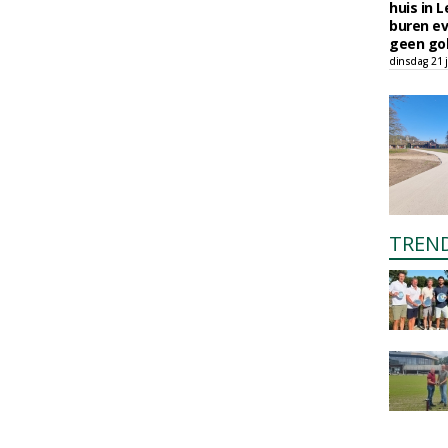
huis in L
buren ev
geen gol
dinsdag 21 j
TREN