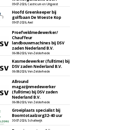
09-07-2026, Castricum en Uitgeest
Hoofd Greenkeeper bij
golfbaan De Woeste Kop
09-07-2026, Axel
Proefveldmedewerker/
Chauffeur
landbouwmachines bij DSV
zaden Nederland B.V.
06-08-2026, Ven-Zelderheide
Kasmedewerker (fulltime) bij
DSV zaden Nederland B.V.
06-08-2026, Ven-Zelderheide
Allround
magazijnmedewerker
(fulltime) bij DSV zaden
Nederland B.V.
06-08-2026, Ven Zelderheide
Groeiplaats specialist bij
Boomtotaalzorg32-40 uur
30-07-2026, Schalkwijk