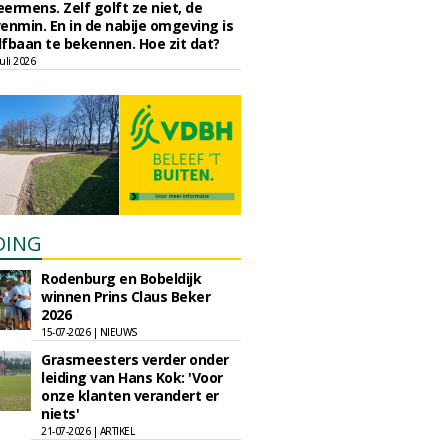
eermens. Zelf golft ze niet, de
enmin. En in de nabije omgeving is
fbaan te bekennen. Hoe zit dat?
uli 2026
DING
Rodenburg en Bobeldijk
winnen Prins Claus Beker
2026
15-07-2026 | NIEUWS
Grasmeesters verder onder
leiding van Hans Kok: 'Voor
onze klanten verandert er
niets'
21-07-2026 | ARTIKEL