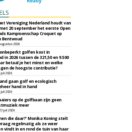
ELS
et Vereniging Nederland houdt van
 met 20 september het eerste Open
nds Kampioenschap Croquet op
n Bentwoud
augustus 2026
 onbeperkt golfen kost in
d in 2026 tussen de 321,50 en 9.500
ar betaal je het minst en welke
agen de hoogste contributie?
juli 2026
nd gaan golf en ecologisch
eheer hand in hand
juli 2026
iers op de golfbaan zijn geen
tmuziek meer
 juli 2026
en die daar?' Monika Koning stelt
 vraag regelmatig als ze weer
en vindt in en rond de tuin van haar