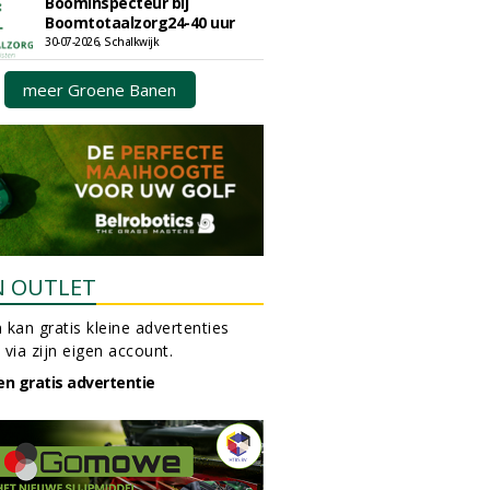
Boominspecteur bij
Boomtotaalzorg24-40 uur
30-07-2026, Schalkwijk
meer Groene Banen
N OUTLET
 kan gratis kleine advertenties
 via zijn eigen account.
en gratis advertentie