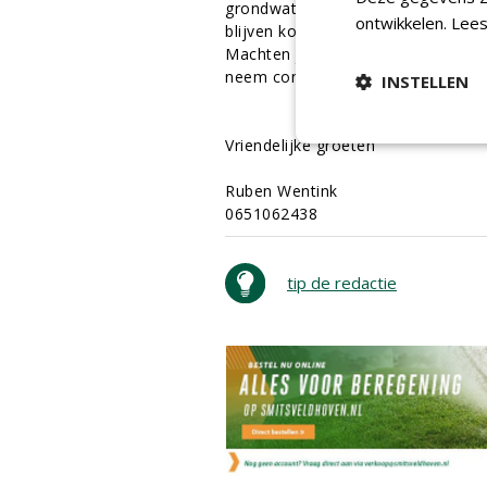
grondwater, waardoor de probleme
ontwikkelen.
Lees
blijven komen. Daarom moeten we o
Machten jullie intresse hebben in
neem contact op.
INSTELLEN
Vriendelijke groeten
Ruben Wentink
0651062438
tip de redactie