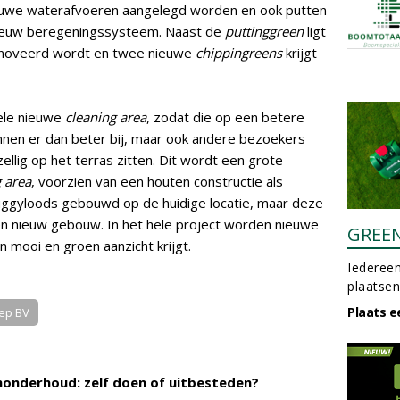
ieuwe waterafvoeren aangelegd worden en ook putten
nieuw beregeningssysteem. Naast de
puttinggreen
ligt
erenoveerd wordt en twee nieuwe
chippingreens
krijgt
hele nieuwe
cleaning area
, zodat die op een betere
kunnen er dan beter bij, maar ook andere bezoekers
ellig op het terras zitten. Dit wordt een grote
 area
, voorzien van een houten constructie als
uggyloods gebouwd op de huidige locatie, maar deze
n nieuw gebouw. In het hele project worden nieuwe
GREE
n mooi en groen aanzicht krijgt.
Iedereen
plaatsen
Plaats e
ep BV
onderhoud: zelf doen of uitbesteden?