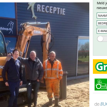
Meld j
nieuws