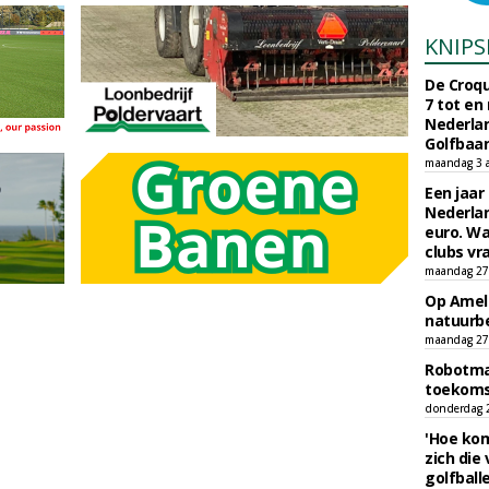
KNIPS
De Croqu
7 tot en
Nederla
Golfbaa
maandag 3 
Een jaar
Nederlan
euro. Wa
clubs vr
maandag 27 
Op Amela
natuurb
maandag 27 
Robotmaa
toekoms
donderdag 23
'Hoe kom
zich die
golfball