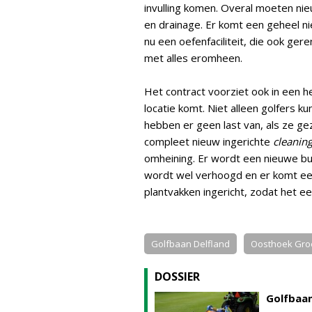
invulling komen. Overal moeten n
en drainage. Er komt een geheel 
nu een oefenfaciliteit, die ook g
met alles eromheen.
Het contract voorziet ook in een 
locatie komt. Niet alleen golfers 
hebben er geen last van, als ze gez
compleet nieuw ingerichte
cleaning
omheining. Er wordt een nieuwe b
wordt wel verhoogd en er komt ee
plantvakken ingericht, zodat het ee
Golfbaan Delfland
Oosthoek Gro
DOSSIER
Golfbaan