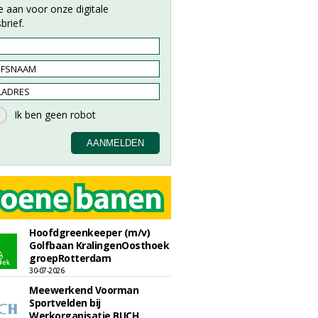
e aan voor onze digitale
brief.
Hoofdgreenkeeper (m/v)
Golfbaan KralingenOosthoek
groepRotterdam
30-07-2026
Meewerkend Voorman
Sportvelden bij
Werkorganisatie BUCH