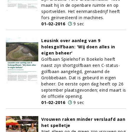
maait hij in de openbare ruimte en op
sportvelden. Het eenmansbedrijf heeft
fors geïnvesteerd in machines.
01-02-2016
9 sec
Leusink over aanleg van 9
holesgolfbaan: 'Wij doen alles in
eigen beheer'
Golfbaan Spielehof in Boekelo heeft
naast zijn shortgolfbaan een C-status-
golfbaan aangelegd, genaamd de
Grobbebaan. Dat is gebeurd in eigen
beheer. De eerste open dag heeft op 26
september plaatsgevonden; eind maart is
de officiële opening.
01-02-2016
9 sec
Vrouwen raken minder verslaafd aan
het spelletje
Niet alleen op de green zijn vrouwen nog