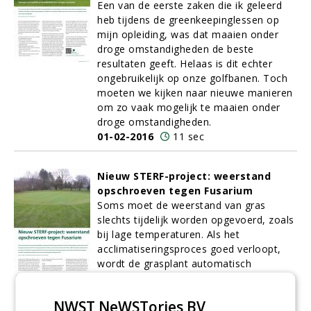
Een van de eerste zaken die ik geleerd
heb tijdens de greenkeepinglessen op
mijn opleiding, was dat maaien onder
droge omstandigheden de beste
resultaten geeft. Helaas is dit echter
ongebruikelijk op onze golfbanen. Toch
moeten we kijken naar nieuwe manieren
om zo vaak mogelijk te maaien onder
droge omstandigheden.
01-02-2016
11 sec
Nieuw STERF-project: weerstand
opschroeven tegen Fusarium
Soms moet de weerstand van gras
slechts tijdelijk worden opgevoerd, zoals
bij lage temperaturen. Als het
acclimatiseringsproces goed verloopt,
wordt de grasplant automatisch
toleranter voor lage temperaturen
(vriezen), maar ook resistenter tegen
NWST NeWSTories BV
winterziektes.