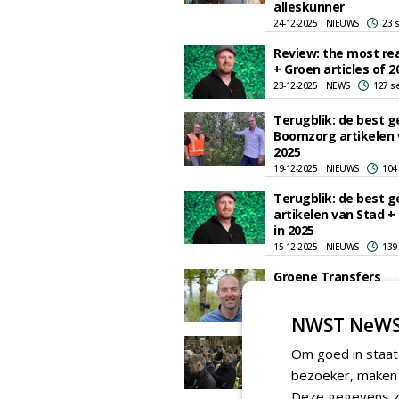
alleskunner
24-12-2025 | NIEUWS
23 
Review: the most re
+ Groen articles of 2
23-12-2025 | NEWS
127 s
Terugblik: de best g
Boomzorg artikelen 
2025
19-12-2025 | NIEUWS
104
Terugblik: de best g
artikelen van Stad +
in 2025
15-12-2025 | NIEUWS
139
Groene Transfers
november
11-11-2025 | NIEUWS
53 
NWST NeWS
Alle presentaties Tr
Om goed in staat
Selection beschikbaa
bezoeker, maken w
download
21-10-2025 | NIEUWS
92 
Deze gegevens zi