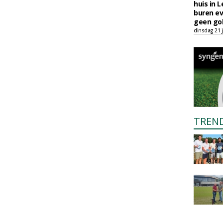
huis in L
buren ev
geen gol
dinsdag 21 j
TREN