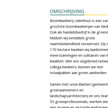
OMSCHRIJVING
Boomkwekerij Udenhout is een va
grootste boomkwekerijen van Ned
Ook als handelsbedrijf in de groen
hebben wij inmiddels grote
naamsbekendheid verworven. Op 
170 hectare kweken wij laanbomen
meerstammigen en solitairen van 
kwaliteit. Met ons uitgebreid netw
collega kwekers, kunnen we een
totaalpakket aan groen aanbieden.
Samen met onze klanten (gemeent
groenaannemers en
landschapsarchitecten) en ons tea
55 groenprofessionals, werken we
een groene en gezonde leefomgev