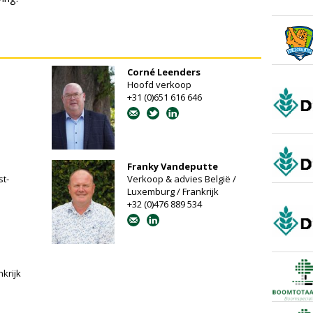
Corné Leenders
Hoofd verkoop
+31 (0)651 616 646
Franky Vandeputte
t-
Verkoop & advies België /
Luxemburg / Frankrijk
+32 (0)476 889 534
krijk