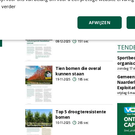
23-12-2025
293 sec
 verder
al
n in
AFWIJZEN
Symposium Tree Selection
 sec
zet toekomstgericht
boombeheer centraal
08-12-2025
151 sec
TEND
Sportbed
organisc
Tien bomen die overal
zondag 17 m
kunnen staan
Gemeent
19-11-2025
185 sec
Naarder
Exploita
vrijdag 6 ma
Top 5 droogteresistente
bomen
10-11-2025
265 sec