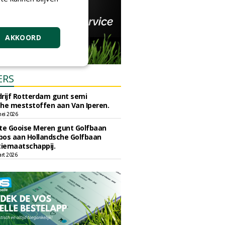
AKKOORD
ERS
rijf Rotterdam gunt semi
he meststoffen aan Van Iperen.
ei 2026
e Gooise Meren gunt Golfbaan
bos aan Hollandsche Golfbaan
tiemaatschappij.
art 2026