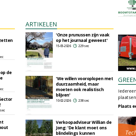
ARTIKELEN
'Onze prunussen zijn vaak
zetten
op het journaal geweest'
15-05-2026
229 sec
sec
 op de
te
'We willen vooroplopen met
GREE
duurzaamheid, maar
moeten ook realistisch
sec
Iedereen
blijven'
plaatsen
Sector
10-02-2026
238 sec
2
Plaats e
 sec
mt
Verkoopadviseur Willian de
hout
Jong: 'De klant moet ons
blindelings kunnen