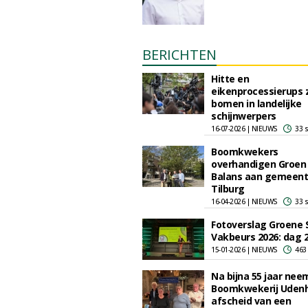
BERICHTEN
Hitte en
eikenprocessierups 
bomen in landelijke
schijnwerpers
16-07-2026 | NIEUWS
33 
Boomkwekers
overhandigen Groen
Balans aan gemeen
Tilburg
16-04-2026 | NIEUWS
33 
Fotoverslag Groene 
Vakbeurs 2026: dag 
15-01-2026 | NIEUWS
463
Na bijna 55 jaar nee
Boomkwekerij Uden
afscheid van een