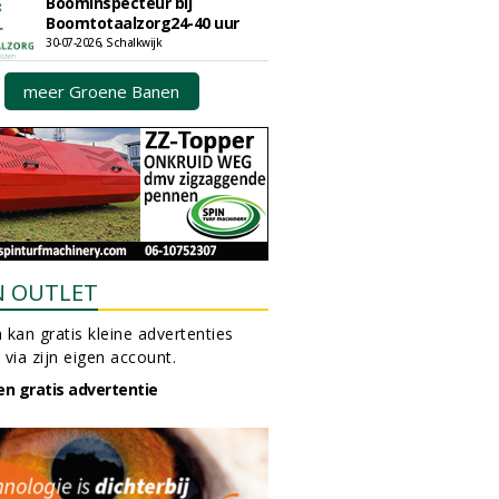
Boominspecteur bij
Boomtotaalzorg24-40 uur
30-07-2026, Schalkwijk
meer Groene Banen
N OUTLET
 kan gratis kleine advertenties
 via zijn eigen account.
en gratis advertentie