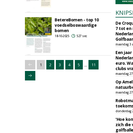
KNIPS
BetereBomen - top 10
De Croqu
voedselboswaardige
7 tot en
bomen
Nederla
18-10-2025
527 sec
Golfbaa
maandag 3 
Een jaar
Nederlan
euro. Wa
...
1
2
3
4
5
11
clubs vr
maandag 27 
Op Amela
natuurb
maandag 27 
Robotmaa
toekoms
donderdag 23
'Hoe kom
zich die
golfball