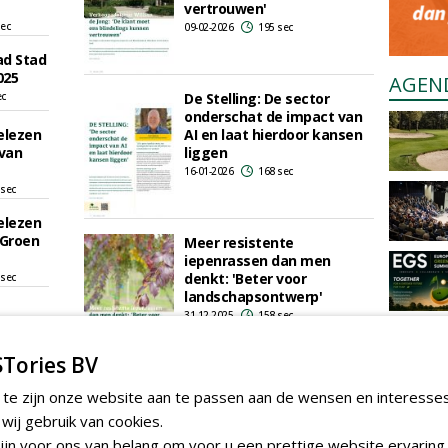
vertrouwen'
sec
09-02-2026
195 sec
ad Stad
025
AGEN
ec
De Stelling: De sector
onderschat de impact van
elezen
AI en laat hierdoor kansen
van
liggen
16-01-2026
168 sec
 sec
elezen
 Groen
Meer resistente
iepenrassen dan men
denkt: 'Beter voor
 sec
landschapsontwerp'
31-12-2025
158 sec
sec
Tories BV
ee
16e Boom in Business-
 te zijn onze website aan te passen aan de wensen en interesse
r als
kerstdiner: Zeven vette
ij gebruik van cookies.
jaren, maar magere liggen
niet direct op de loer
sec
jn voor ons van belang om voor u een prettige website ervaring 