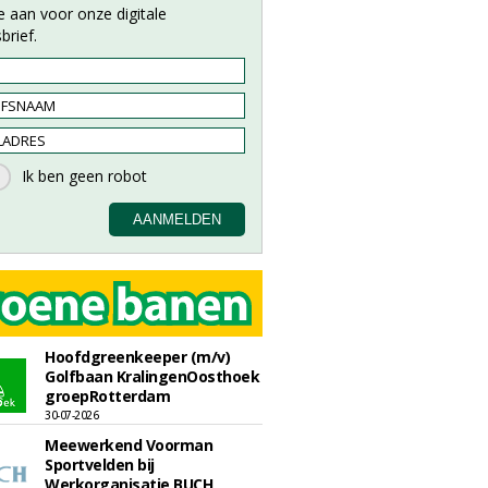
e aan voor onze digitale
brief.
Hoofdgreenkeeper (m/v)
Golfbaan KralingenOosthoek
groepRotterdam
30-07-2026
Meewerkend Voorman
Sportvelden bij
Werkorganisatie BUCH