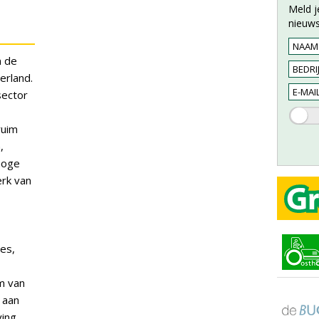
Meld j
nieuws
n de
erland.
sector
ruim
,
hoge
erk van
es,
m van
 aan
ing.