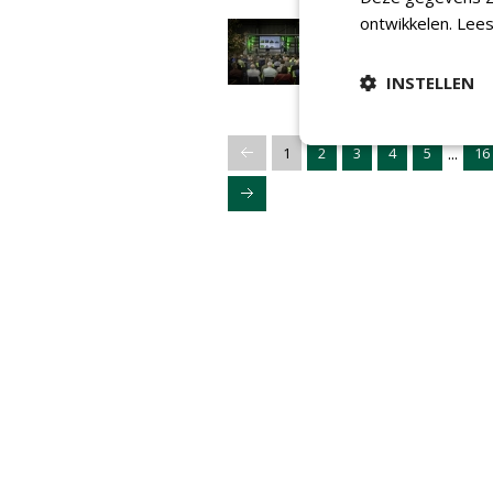
ontwikkelen.
Lees
Bomen, bodem en
biodiversiteit centra
tijdens Tree Selectio
INSTELLEN
Udenhout
17-10-2025 | NIEUWS
214
...
1
2
3
4
5
16