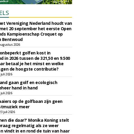
ELS
et Vereniging Nederland houdt van
 met 20 september het eerste Open
nds Kampioenschap Croquet op
n Bentwoud
augustus 2026
 onbeperkt golfen kost in
d in 2026 tussen de 321,50 en 9.500
ar betaal je het minst en welke
agen de hoogste contributie?
juli 2026
nd gaan golf en ecologisch
eheer hand in hand
juli 2026
iers op de golfbaan zijn geen
tmuziek meer
 juli 2026
en die daar?' Monika Koning stelt
 vraag regelmatig als ze weer
en vindt in en rond de tuin van haar