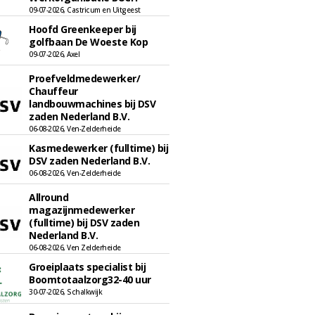
09-07-2026, Castricum en Uitgeest
Hoofd Greenkeeper bij
golfbaan De Woeste Kop
09-07-2026, Axel
Proefveldmedewerker/
Chauffeur
landbouwmachines bij DSV
zaden Nederland B.V.
06-08-2026, Ven-Zelderheide
Kasmedewerker (fulltime) bij
DSV zaden Nederland B.V.
06-08-2026, Ven-Zelderheide
Allround
magazijnmedewerker
(fulltime) bij DSV zaden
Nederland B.V.
06-08-2026, Ven Zelderheide
Groeiplaats specialist bij
Boomtotaalzorg32-40 uur
30-07-2026, Schalkwijk