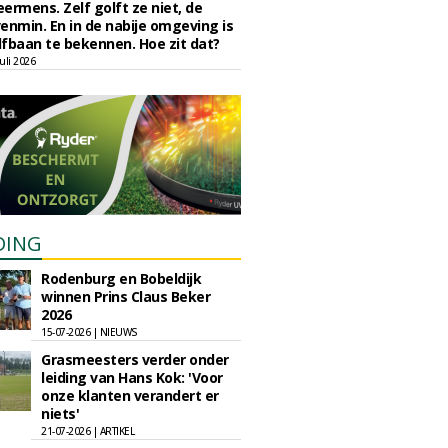
eermens. Zelf golft ze niet, de
enmin. En in de nabije omgeving is
fbaan te bekennen. Hoe zit dat?
uli 2026
DING
Rodenburg en Bobeldijk
winnen Prins Claus Beker
2026
15-07-2026 | NIEUWS
Grasmeesters verder onder
leiding van Hans Kok: 'Voor
onze klanten verandert er
niets'
21-07-2026 | ARTIKEL