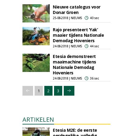
Nieuwe catalogus voor
Donar Groen
25-08-2018 | NIEUWS
40 sec
Rajo presenteert ‘Yak’
maaier tijdens Nationale
Demodag Hoveniers
24-08-2018 | NIEUWS
44 sec
Etesia demonstreert
maaimachine tijdens
Nationale Demodag
Hoveniers
24-08-2018 | NIEUWS
36 sec
1
2
3
ARTIKELEN
Etesia M2E: de eerste
oerdegelijke, volledig