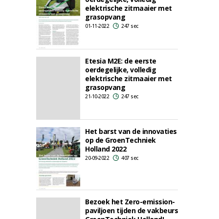
elektrische zitmaaier met
grasopvang
01-11-2022
247 sec
Etesia M2E: de eerste
oerdegelijke, volledig
elektrische zitmaaier met
grasopvang
21-10-2022
247 sec
Het barst van de innovaties
op de GroenTechniek
Holland 2022
20-09-2022
407 sec
Bezoek het Zero-emission-
paviljoen tijden de vakbeurs