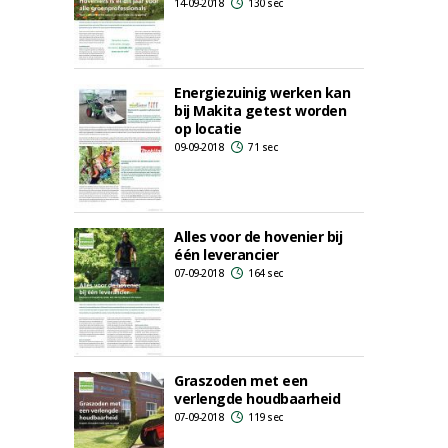
14-09-2018
130 sec
Energiezuinig werken kan
bij Makita getest worden
op locatie
09-09-2018
71 sec
Alles voor de hovenier bij
één leverancier
07-09-2018
164 sec
Graszoden met een
verlengde houdbaarheid
07-09-2018
119 sec