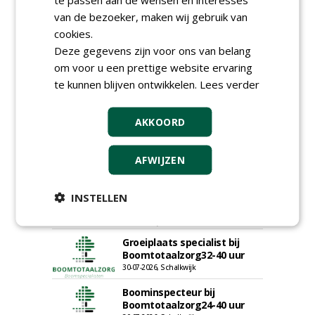
Hoofd Greenkeeper bij
van de bezoeker, maken wij gebruik van
golfbaan De Woeste Kop
09-07-2026, Axel
cookies.
Deze gegevens zijn voor ons van belang
Proefveldmedewerker/
Chauffeur
om voor u een prettige website ervaring
landbouwmachines bij DSV
te kunnen blijven ontwikkelen.
Lees verder
zaden Nederland B.V.
06-08-2026, Ven-Zelderheide
AKKOORD
Kasmedewerker (fulltime) bij
DSV zaden Nederland B.V.
06-08-2026, Ven-Zelderheide
AFWIJZEN
Allround
magazijnmedewerker
INSTELLEN
(fulltime) bij DSV zaden
Nederland B.V.
06-08-2026, Ven Zelderheide
Groeiplaats specialist bij
Boomtotaalzorg32-40 uur
30-07-2026, Schalkwijk
Boominspecteur bij
Boomtotaalzorg24-40 uur