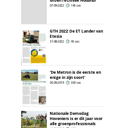
GroenTechniek Holland!
07-09-2022
145 sec
GTH 2022: De ET Lander van
Etesia
31-08-2022
95 sec
'De Metron is de eerste en
enige in zijn soort'
05-09-2019
303 sec
Nationale Demodag
Hoveniers is er dit jaar voor
alle groenprofessionals