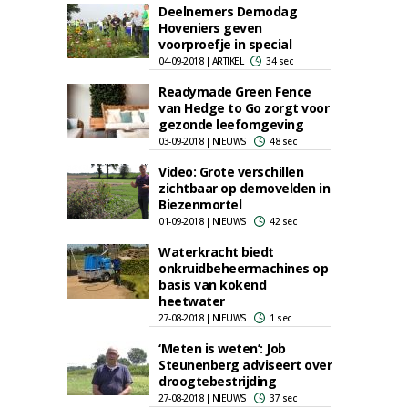
Deelnemers Demodag
Hoveniers geven
voorproefje in special
04-09-2018 | ARTIKEL
34 sec
Readymade Green Fence
van Hedge to Go zorgt voor
gezonde leefomgeving
03-09-2018 | NIEUWS
48 sec
Video: Grote verschillen
zichtbaar op demovelden in
Biezenmortel
01-09-2018 | NIEUWS
42 sec
Waterkracht biedt
onkruidbeheermachines op
basis van kokend
heetwater
27-08-2018 | NIEUWS
1 sec
‘Meten is weten’: Job
Steunenberg adviseert over
droogtebestrijding
27-08-2018 | NIEUWS
37 sec