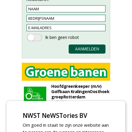
Hoofdgreenkeeper (m/v)
Golfbaan KralingenOosthoek
groepRotterdam
30-07-2026
Meewerkend Voorman
NWST NeWSTories BV
Sportvelden bij
Werkorganisatie BUCH
Om goed in staat te zijn onze website aan
09-07-2026, Castricum en Uitgeest
te passen aan de wensen en interesses