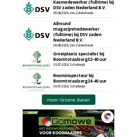
Kasmedewerker (fulltime) bij
DSV zaden Nederland B.V.
06-08-2026, Ven-Zelderheide
Allround
magazijnmedewerker
(fulltime) bij DSV zaden
Nederland B.V.
06-08-2026, Ven Zelderheide
Groeiplaats specialist bij
Boomtotaalzorg32-40 uur
30-07-2026, Schalkwijk
Boominspecteur bij
Boomtotaalzorg24-40 uur
30-07-2026, Schalkwijk
meer Groene Banen