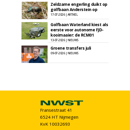
Zeldzame engerling duikt op
golfbaan Anderstein op
17-07-2026 | ARTIKEL
Golfbaan Waterland kiest als
eerste voor autonome FJD-
kooimaaier: de RCM01
13-07-2026 | NIEUWS
Groene transfers juli
09-07-2026 | NIEUWS
Fransestraat 41
6524 HT Nijmegen
KvK 10032693