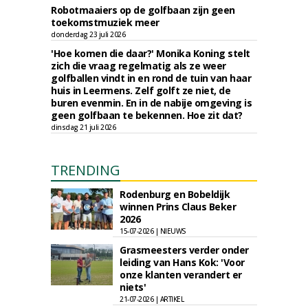
Robotmaaiers op de golfbaan zijn geen
toekomstmuziek meer
donderdag 23 juli 2026
'Hoe komen die daar?' Monika Koning stelt
zich die vraag regelmatig als ze weer
golfballen vindt in en rond de tuin van haar
huis in Leermens. Zelf golft ze niet, de
buren evenmin. En in de nabije omgeving is
geen golfbaan te bekennen. Hoe zit dat?
dinsdag 21 juli 2026
TRENDING
Rodenburg en Bobeldijk
winnen Prins Claus Beker
2026
15-07-2026 | NIEUWS
Grasmeesters verder onder
leiding van Hans Kok: 'Voor
onze klanten verandert er
niets'
21-07-2026 | ARTIKEL