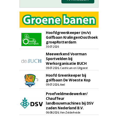
Hoofdgreenkeeper (m/v)
Golfbaan KralingenOosthoek
groepRotterdam
30-07-2026
Meewerkend Voorman
Sportvelden bij
Werkorganisatie BUCH
09-07-2026, Castricum en Uitgeest
Hoofd Greenkeeper bij
golfbaan De Woeste Kop
09-07-2026, Axel
Proefveldmedewerker/
Chauffeur
landbouwmachines bij DSV
zaden Nederland B.V.
06-08-2026, Ven-Zelderheide