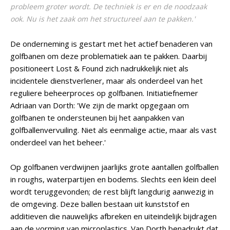
probleem groter wordt. De techniek is er en de noodzaak
ook. Nu is het zaak om het structureel aan te pakken.'
De onderneming is gestart met het actief benaderen van
golfbanen om deze problematiek aan te pakken. Daarbij
positioneert Lost & Found zich nadrukkelijk niet als
incidentele dienstverlener, maar als onderdeel van het
reguliere beheerproces op golfbanen. Initiatiefnemer
Adriaan van Dorth: 'We zijn de markt opgegaan om
golfbanen te ondersteunen bij het aanpakken van
golfballenvervuiling. Niet als eenmalige actie, maar als vast
onderdeel van het beheer.'
Op golfbanen verdwijnen jaarlijks grote aantallen golfballen
in roughs, waterpartijen en bodems. Slechts een klein deel
wordt teruggevonden; de rest blijft langdurig aanwezig in
de omgeving. Deze ballen bestaan uit kunststof en
additieven die nauwelijks afbreken en uiteindelijk bijdragen
aan de vorming van microplastics. Van Dorth benadrukt dat