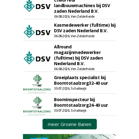
landbouwmachines bij DSV
zaden Nederland B.V.
06-08-2026, Ven-Zelderheide
Kasmedewerker (fulltime) bij
DSV zaden Nederland B.V.
06-08-2026, Ven-Zelderheide
Allround
magazijnmedewerker
(fulltime) bij DSV zaden
Nederland B.V.
06-08-2026, Ven Zelderheide
Groeiplaats specialist bij
Boomtotaalzorg32-40 uur
30-07-2026, Schalkwijk
Boominspecteur bij
Boomtotaalzorg24-40 uur
30-07-2026, Schalkwijk
meer Groene Banen