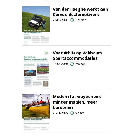
Van der Haeghe werkt aan
Corvus-dealernetwerk
28-05-2026
128 sec
Vooruitblik op Vakbeurs
Sportaccommodaties
19-02-2026
297 sec
Modern fairwaybeheer:
minder maaien, meer
borstelen
29-11-2025
52 sec