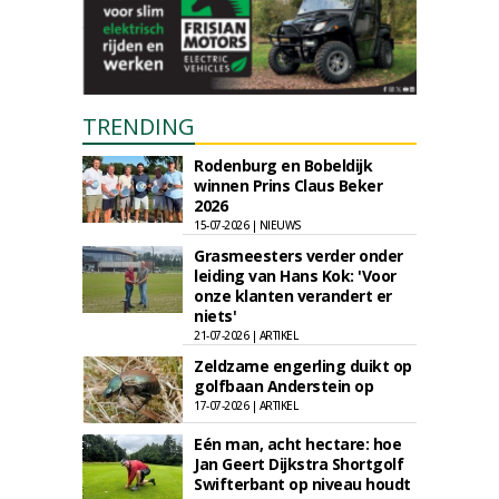
TRENDING
Rodenburg en Bobeldijk
winnen Prins Claus Beker
2026
15-07-2026 | NIEUWS
Grasmeesters verder onder
leiding van Hans Kok: 'Voor
onze klanten verandert er
niets'
21-07-2026 | ARTIKEL
Zeldzame engerling duikt op
golfbaan Anderstein op
17-07-2026 | ARTIKEL
Eén man, acht hectare: hoe
Jan Geert Dijkstra Shortgolf
Swifterbant op niveau houdt