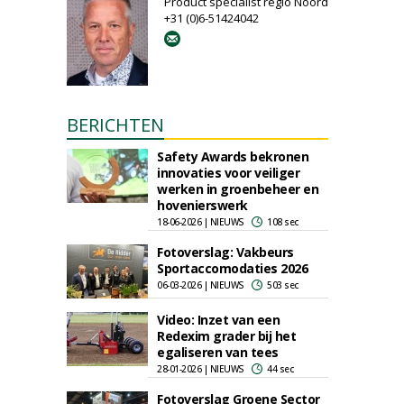
Product specialist regio Noord
+31 (0)6-51424042
BERICHTEN
Safety Awards bekronen
innovaties voor veiliger
werken in groenbeheer en
hovenierswerk
18-06-2026 | NIEUWS
108 sec
Fotoverslag: Vakbeurs
Sportaccomodaties 2026
06-03-2026 | NIEUWS
503 sec
Video: Inzet van een
Redexim grader bij het
egaliseren van tees
28-01-2026 | NIEUWS
44 sec
Fotoverslag Groene Sector