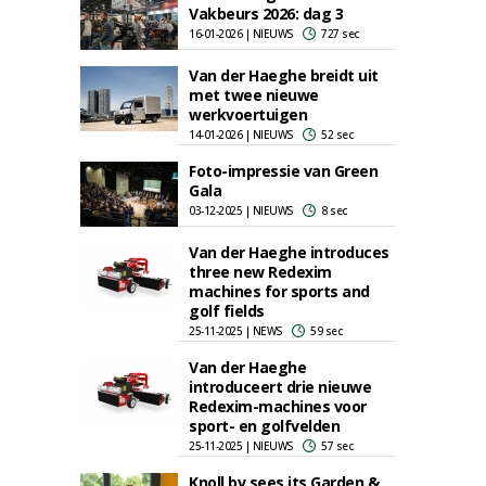
Vakbeurs 2026: dag 3
16-01-2026 | NIEUWS
727 sec
Van der Haeghe breidt uit
met twee nieuwe
werkvoertuigen
14-01-2026 | NIEUWS
52 sec
Foto-impressie van Green
Gala
03-12-2025 | NIEUWS
8 sec
Van der Haeghe introduces
three new Redexim
machines for sports and
golf fields
25-11-2025 | NEWS
59 sec
Van der Haeghe
introduceert drie nieuwe
Redexim-machines voor
sport- en golfvelden
25-11-2025 | NIEUWS
57 sec
Knoll bv sees its Garden &