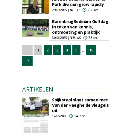
Park division grow rapidly
29-09-2025 | ARTICLE
207 sec
BarenbrugRedexim Golfdag
in teken van kennis,
ontmoeting en praktijk
30-06-2025 | NIEUWS
78 sec
...
1
2
3
4
5
10
ARTIKELEN
Spijkstaal slaat samen met
Van der Haeghe de vleugels
uit
17-06-2026
146 sec