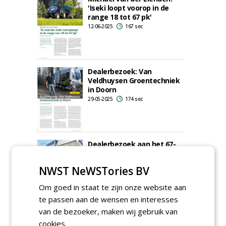
'Iseki loopt voorop in de
range 18 tot 67 pk'
12-06-2025
167 sec
Dealerbezoek: Van
Veldhuysen Groentechniek
in Doorn
29-05-2025
174 sec
Dealerbezoek aan het 67-
jarige Van Veldhuysen
Groentechniek in Doorn
NWST NeWSTories BV
29-04-2025
179 sec
Om goed in staat te zijn onze website aan
te passen aan de wensen en interesses
van de bezoeker, maken wij gebruik van
...
1
2
3
4
5
8
cookies.