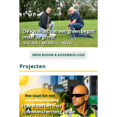
'De kwaliteit van een green begint
onder de grond'
26-02-2026 | ARTIKEL
166 sec
MEER BODEM & BODEMBIOLOGIE
Projecten
Hoe staat het met
zonnebescherming op de