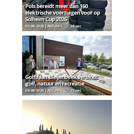
Pols bereidt meer dan 160
elektrische voertuigen voor op
Solheim Cup 2026
05-08-2026 | NIEUWS
38 sec
Golfbaan Bleijenbeek verbindt
golf, natuur en recreatie
04-08-2026 | NIEUWS
73 sec