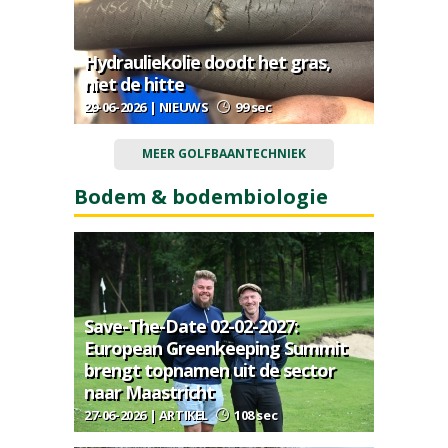
Hydrauliekolie doodt het gras,
niet de hitte
29-06-2026 | NIEUWS
99 sec
MEER GOLFBAANTECHNIEK
Bodem & bodembiologie
Save-The-Date 02-02-2027:
European Greenkeeping Summit
brengt topnamen uit de sector
naar Maastricht
27-06-2026 | ARTIKEL
108 sec