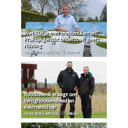
Wat kun je met biostimulanten?
Praktijkgericht onderzoek geeft
richting
18-06-2026 | ARTIKEL
300 sec
Roodzwenk vraagt om
terughoudendheid en
vakmanschap
16-04-2026 | ARTIKEL
246 sec