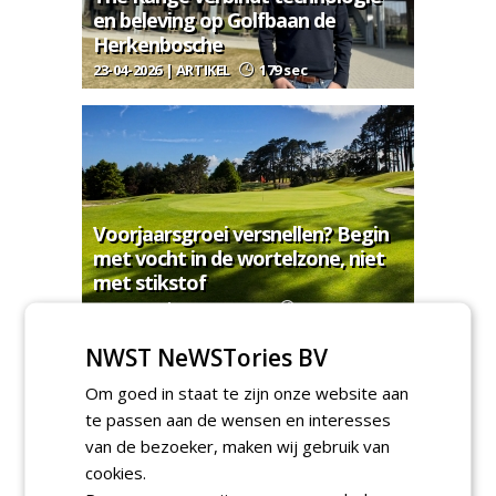
en beleving op Golfbaan de
Herkenbosche
23-04-2026 | ARTIKEL
179 sec
Voorjaarsgroei versnellen? Begin
met vocht in de wortelzone, niet
met stikstof
08-04-2026 | ADVERTORIAL
214 sec
NWST NeWSTories BV
MEER PRODUCTNIEUWS
Om goed in staat te zijn onze website aan
Regelgeving & juridisch
te passen aan de wensen en interesses
van de bezoeker, maken wij gebruik van
cookies.