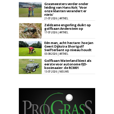
Grasmeesters verder onder
leiding van Hans Kok: 'Voor
onze klanten verandert er
niets'
21-07-2026 | ARTIKEL
Zeldzame engerling duikt op
golfbaan Anderstein op
17-07-2026 | ARTIKEL
Eén man, acht hectare: hoe Jan
Geert Dijkstra Shortgolf
Swifterbant op niveau houdt
03-08-2026 | ARTIKEL
Golfbaan Waterland kiest als
eerste voor autonome FJD-
kooimaaier: de RCM01
13-07-2026 | NIEUWS