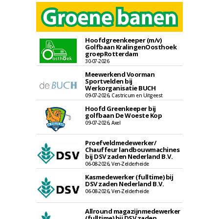
Hoofdgreenkeeper (m/v)
Golfbaan KralingenOosthoek
groepRotterdam
30-07-2026
Meewerkend Voorman
Sportvelden bij
Werkorganisatie BUCH
09-07-2026, Castricum en Uitgeest
Hoofd Greenkeeper bij
golfbaan De Woeste Kop
09-07-2026, Axel
Proefveldmedewerker/
Chauffeur landbouwmachines
bij DSV zaden Nederland B.V.
06-08-2026, Ven-Zelderheide
Kasmedewerker (fulltime) bij
DSV zaden Nederland B.V.
06-08-2026, Ven-Zelderheide
Allround magazijnmedewerker
(fulltime) bij DSV zaden