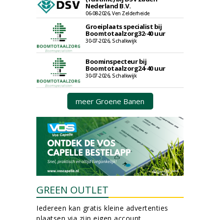
Nederland B.V.
06-08-2026, Ven Zelderheide
Groeiplaats specialist bij
Boomtotaalzorg32-40 uur
30-07-2026, Schalkwijk
Boominspecteur bij
Boomtotaalzorg24-40 uur
30-07-2026, Schalkwijk
meer Groene Banen
GREEN OUTLET
Iedereen kan gratis kleine advertenties
plaatsen via zijn eigen account.