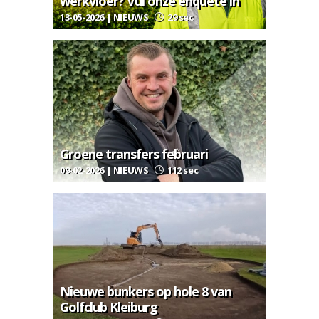
werkvloer? Vul onze enquête in
13-05-2026 | NIEUWS
29 sec
Groene transfers februari
09-02-2026 | NIEUWS
112 sec
Nieuwe bunkers op hole 8 van
Golfclub Kleiburg