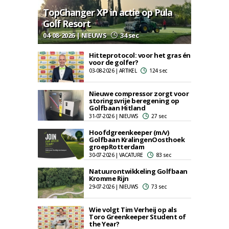
TopChanger XP in actie op Pula
Golf Resort
04-08-2026 | NIEUWS
34 sec
Hitteprotocol: voor het gras én
voor de golfer?
03-08-2026 | ARTIKEL
124 sec
Nieuwe compressor zorgt voor
storingsvrije beregening op
Golfbaan Hitland
31-07-2026 | NIEUWS
27 sec
Hoofdgreenkeeper (m/v)
Golfbaan KralingenOosthoek
groepRotterdam
30-07-2026 | VACATURE
83 sec
Natuurontwikkeling Golfbaan
Kromme Rijn
29-07-2026 | NIEUWS
73 sec
Wie volgt Tim Verheij op als
Toro Greenkeeper Student of
the Year?