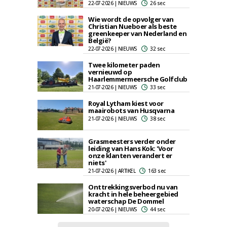
22-07-2026 | NIEUWS
26 sec
Wie wordt de opvolger van
Christian Nueboer als beste
greenkeeper van Nederland en
België?
22-07-2026 | NIEUWS
32 sec
Twee kilometer paden
vernieuwd op
Haarlemmermeersche Golfclub
21-07-2026 | NIEUWS
33 sec
Royal Lytham kiest voor
maairobots van Husqvarna
21-07-2026 | NIEUWS
38 sec
Grasmeesters verder onder
leiding van Hans Kok: 'Voor
onze klanten verandert er
niets'
21-07-2026 | ARTIKEL
163 sec
Onttrekkingsverbod nu van
kracht in hele beheergebied
waterschap De Dommel
20-07-2026 | NIEUWS
44 sec