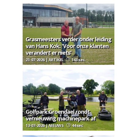
Grasmeesters verder onder leiding
van Hans Kok: 'Voor onze klanten
verandert er niets'
21-07-2026 | ARTIKEL
163 sec
Golfpark Groendael rondt
vernieuwing machinepark af
13-07-2026 | NIEUWS
44 sec