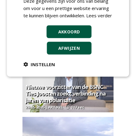
Deze gegevens zijn voor ons van belang
om voor u een prettige website ervaring
te kunnen blijven ontwikkelen.
Lees verder
AKKOORD
The future is now
30-06-2026 | ARTIKEL
68 sec
AFWIJZEN
INSTELLEN
Nieuwe voorzitter van de BSNC
Ties Joosten zoekt verbinding na
jaren van polarisatie
28-05-2026 | ARTIKEL
117 sec