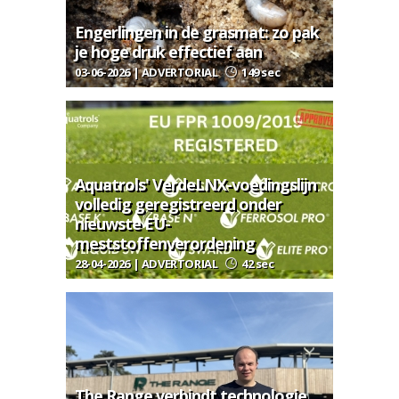
Engerlingen in de grasmat: zo pak
je hoge druk effectief aan
03-06-2026 | ADVERTORIAL
149 sec
Aquatrols' VerdeLNX-voedingslijn
volledig geregistreerd onder
nieuwste EU-
meststoffenverordening
28-04-2026 | ADVERTORIAL
42 sec
The Range verbindt technologie