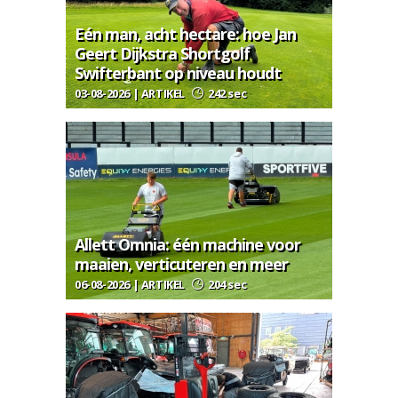
Eén man, acht hectare: hoe Jan
Geert Dijkstra Shortgolf
Swifterbant op niveau houdt
03-08-2026 | ARTIKEL
242 sec
Allett Omnia: één machine voor
maaien, verticuteren en meer
06-08-2026 | ARTIKEL
204 sec