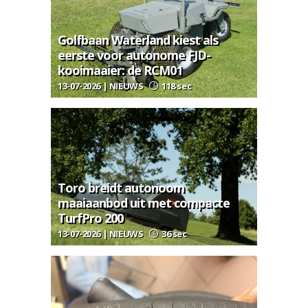
Golfbaan Waterland kiest als
eerste voor autonome FJD-
kooimaaier: de RCM01
13-07-2026 | NIEUWS
118 sec
Toro breidt autonoom
maaiaanbod uit met compacte
TurfPro 200
13-07-2026 | NIEUWS
36 sec