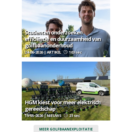
Studenten onderzoeken
efficiëntie en duurzaamheid van
golfbaanonderhoud
24-06-2026 | ARTIKEL
103 sec
HGM kiest voor meer elektrisch
gereedschap
19-05-2026 | NIEUWS
21 sec
MEER GOLFBAANEXPLOITATIE