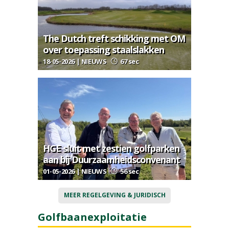
The Dutch treft schikking met OM
over toepassing staalslakken
18-05-2026 | NIEUWS
67 sec
HGE sluit met zestien golfparken
aan bij Duurzaamheidsconvenant
01-05-2026 | NIEUWS
56 sec
MEER REGELGEVING & JURIDISCH
Golfbaanexploitatie