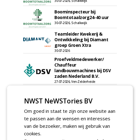
30-07-2026, Schalkwijk
Boominspecteur bij
Boomtotaalzorg24-40 uur
30-07-2026, Schalkwijk
Teamleider Kwekerij &
Ontwikkeling bij Diamant
groep Groen Xtra
30-07-2026
Proefveldmedewerker/
Chauffeur
landbouwmachines bij DSV
zaden Nederland B.V.
27-07-2026, Ven-Zelderheide
Kasmedewerker (fulltime) bij
DSV zaden Nederland B.V.
NWST NeWSTories BV
27-07-2026, Ven-Zelderheide
Om goed in staat te zijn onze website aan
meer Groene Banen
te passen aan de wensen en interesses
van de bezoeker, maken wij gebruik van
cookies.