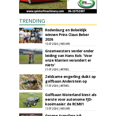
TRENDING
Rodenburg en Bobeldijk
winnen Prins Claus Beker
2026
15-07-2026 | NIEUWS
Grasmeesters verder onder
leiding van Hans Kok: 'Voor
onze klanten verandert er
niets'
21-07-2026 | ARTIKEL
Zeldzame engerling duikt op
golfbaan Anderstein op
17-07-2026 | ARTIKEL
Golfbaan Waterland kiest als
eerste voor autonome FJD-
kooimaaier: de RCM01
13-07-2026 | NIEUWS
Groene transfers juli