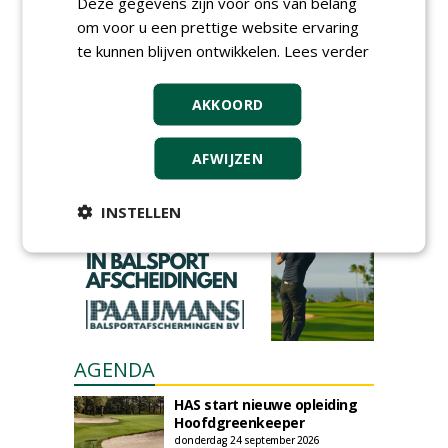
Deze gegevens zijn voor ons van belang
om voor u een prettige website ervaring
te kunnen blijven ontwikkelen.
Lees verder
GREEN OUTLET
AKKOORD
Iedereen kan gratis kleine advertenties
plaatsen via zijn eigen account.
AFWIJZEN
Plaats een gratis advertentie
INSTELLEN
AGENDA
HAS start nieuwe opleiding
Hoofdgreenkeeper
donderdag 24 september 2026