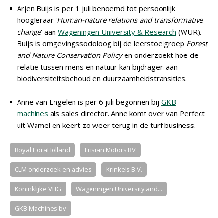
Arjen Buijs is per 1 juli benoemd tot persoonlijk
hoogleraar '
Human-nature relations and transformative
change
' aan
Wageningen University & Research
(WUR).
Buijs is omgevingssocioloog bij de leerstoelgroep
Forest
and Nature Conservation Policy
en onderzoekt hoe de
relatie tussen mens en natuur kan bijdragen aan
biodiversiteitsbehoud en duurzaamheidstransities.
Anne van Engelen is per 6 juli begonnen bij
GKB
machines
als sales director. Anne komt over van Perfect
uit Wamel en keert zo weer terug in de turf business.
Royal FloraHolland
Frisian Motors BV
CLM onderzoek en advies
Krinkels B.V.
Koninklijke VHG
Wageningen University and...
GKB Machines bv