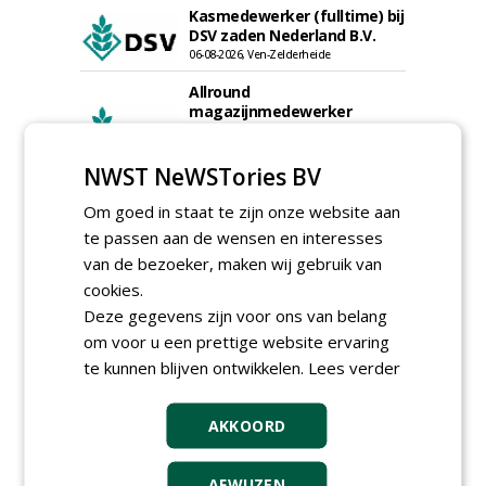
Kasmedewerker (fulltime) bij
DSV zaden Nederland B.V.
06-08-2026, Ven-Zelderheide
Allround
magazijnmedewerker
(fulltime) bij DSV zaden
Nederland B.V.
NWST NeWSTories BV
06-08-2026, Ven Zelderheide
Groeiplaats specialist bij
Om goed in staat te zijn onze website aan
Boomtotaalzorg32-40 uur
te passen aan de wensen en interesses
30-07-2026, Schalkwijk
van de bezoeker, maken wij gebruik van
Boominspecteur bij
cookies.
Boomtotaalzorg24-40 uur
Deze gegevens zijn voor ons van belang
30-07-2026, Schalkwijk
om voor u een prettige website ervaring
Teamleider Kwekerij &
te kunnen blijven ontwikkelen.
Lees verder
Ontwikkeling bij Diamant
groep Groen Xtra
30-07-2026
AKKOORD
Adviseur openbaar groen,
sportvelden & golfbanen bij
Vos Capelle
AFWIJZEN