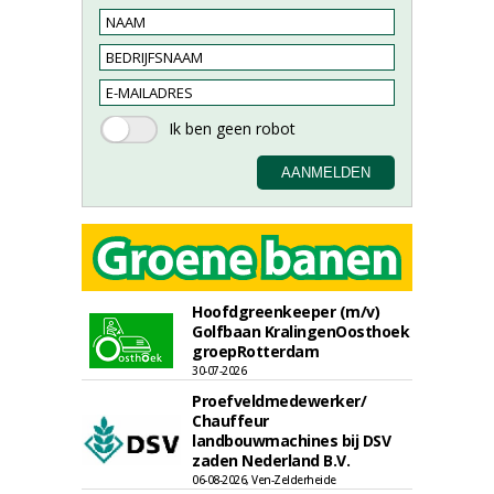
Hoofdgreenkeeper (m/v)
Golfbaan KralingenOosthoek
groepRotterdam
30-07-2026
Proefveldmedewerker/
Chauffeur
landbouwmachines bij DSV
zaden Nederland B.V.
06-08-2026, Ven-Zelderheide