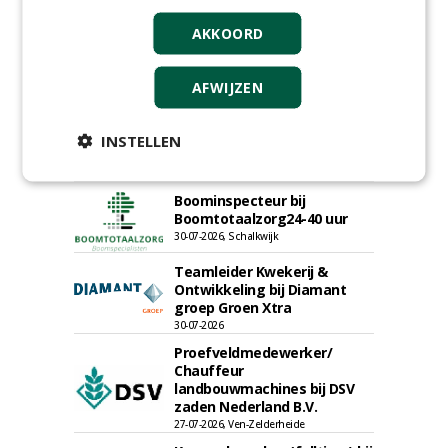
Werkorganisatie BUCH
AKKOORD
09-07-2026, Castricum en Uitgeest
Hoofd Greenkeeper bij
golfbaan De Woeste Kop
AFWIJZEN
09-07-2026, Axel
Groeiplaats specialist bij
INSTELLEN
Boomtotaalzorg32-40 uur
30-07-2026, Schalkwijk
Boominspecteur bij
Boomtotaalzorg24-40 uur
30-07-2026, Schalkwijk
Teamleider Kwekerij &
Ontwikkeling bij Diamant
groep Groen Xtra
30-07-2026
Proefveldmedewerker/
Chauffeur
landbouwmachines bij DSV
zaden Nederland B.V.
27-07-2026, Ven-Zelderheide