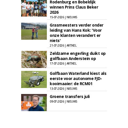
Rodenburg en Bobeldijk
winnen Prins Claus Beker
2026
15-07-2026 | NIEUWS
Grasmeesters verder onder
leiding van Hans Kok: 'Voor
onze klanten verandert er
niets'
21-07-2026 | ARTIKEL
Zeldzame engerling duikt op
golfbaan Anderstein op
17-07-2026 | ARTIKEL
Golfbaan Waterland kiest als
eerste voor autonome FJD-
kooimaaier: de RCM01
13-07-2026 | NIEUWS
Groene transfers juli
09-07-2026 | NIEUWS