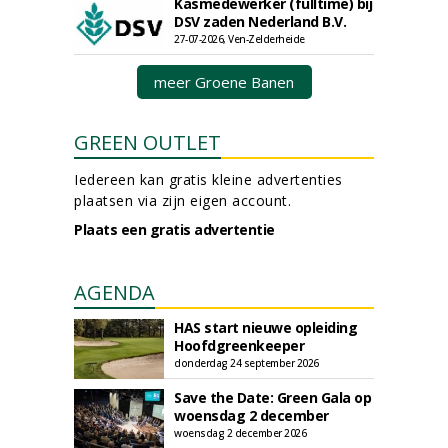
Kasmedewerker (fulltime) bij
DSV zaden Nederland B.V.
27-07-2026, Ven-Zelderheide
meer Groene Banen
GREEN OUTLET
Iedereen kan gratis kleine advertenties
plaatsen via zijn eigen account.
Plaats een gratis advertentie
AGENDA
HAS start nieuwe opleiding
Hoofdgreenkeeper
donderdag 24 september 2026
Save the Date: Green Gala op
woensdag 2 december
woensdag 2 december 2026