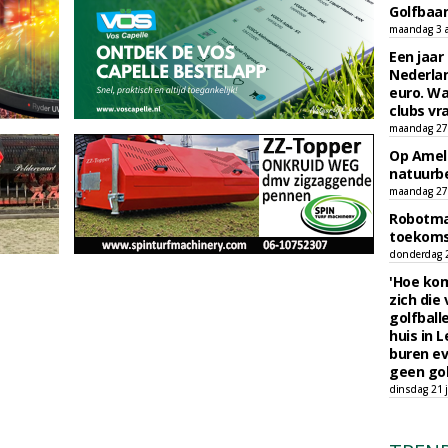
Golfbaa
maandag 3 
Een jaar
Nederlan
euro. Wa
clubs vr
maandag 27 
Op Amela
natuurb
maandag 27 
Robotmaa
toekoms
donderdag 23
'Hoe kom
zich die
golfball
huis in L
buren ev
geen gol
dinsdag 21 j