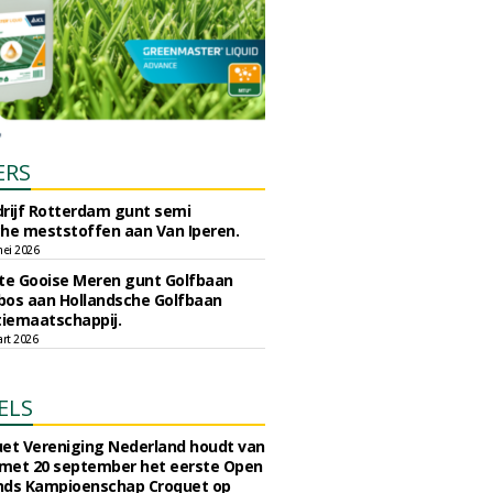
ERS
rijf Rotterdam gunt semi
he meststoffen aan Van Iperen.
ei 2026
e Gooise Meren gunt Golfbaan
bos aan Hollandsche Golfbaan
tiemaatschappij.
art 2026
ELS
et Vereniging Nederland houdt van
 met 20 september het eerste Open
nds Kampioenschap Croquet op