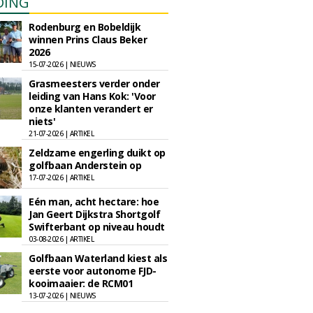
DING
Rodenburg en Bobeldijk
winnen Prins Claus Beker
2026
15-07-2026 | NIEUWS
Grasmeesters verder onder
leiding van Hans Kok: 'Voor
onze klanten verandert er
niets'
21-07-2026 | ARTIKEL
Zeldzame engerling duikt op
golfbaan Anderstein op
17-07-2026 | ARTIKEL
Eén man, acht hectare: hoe
Jan Geert Dijkstra Shortgolf
Swifterbant op niveau houdt
03-08-2026 | ARTIKEL
Golfbaan Waterland kiest als
eerste voor autonome FJD-
kooimaaier: de RCM01
13-07-2026 | NIEUWS