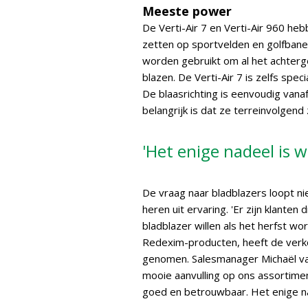
Meeste power
De Verti-Air 7 en Verti-Air 960 he
zetten op sportvelden en golfbane
worden gebruikt om al het achterge
blazen. De Verti-Air 7 is zelfs spe
De blaasrichting is eenvoudig van
belangrijk is dat ze terreinvolgend z
'Het enige nadeel is w
De vraag naar bladblazers loopt ni
heren uit ervaring. 'Er zijn klanten 
bladblazer willen als het herfst wor
Redexim-producten, heeft de verk
genomen. Salesmanager Michaël van
mooie aanvulling op ons assortimen
goed en betrouwbaar. Het enige nad