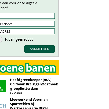
e aan voor onze digitale
brief.
Hoofdgreenkeeper (m/v)
Golfbaan KralingenOosthoek
groepRotterdam
30-07-2026
Meewerkend Voorman
Sportvelden bij
Werkorganisatie BUCH