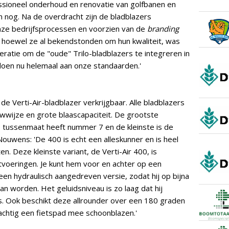
ssioneel onderhoud en renovatie van golfbanen en
 nog. Na de overdracht zijn de bladblazers
nze bedrijfsprocessen en voorzien van de
branding
r hoewel ze al bekendstonden om hun kwaliteit, was
eratie om de "oude" Trilo-bladblazers te integreren in
oen nu helemaal aan onze standaarden.'
 de Verti-Air-bladblazer verkrijgbaar. Alle bladblazers
wwijze en grote blaascapaciteit. De grootste
 tussenmaat heeft nummer 7 en de kleinste is de
ouwens: 'De 400 is echt een alleskunner en is heel
n. Deze kleinste variant, de Verti-Air 400, is
uitvoeringen. Je kunt hem voor en achter op een
en hydraulisch aangedreven versie, zodat hij op bijna
 worden. Het geluidsniveau is zo laag dat hij
is. Ook beschikt deze allrounder over een 180 graden
achtig een fietspad mee schoonblazen.'