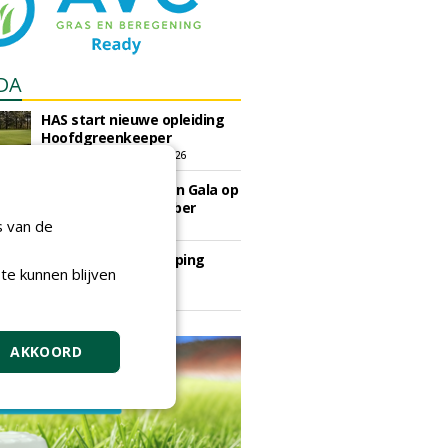
DA
HAS start nieuwe opleiding
Hoofdgreenkeeper
donderdag 24 september 2026
Save the Date: Green Gala op
woensdag 2 december
s van de
woensdag 2 december 2026
European Greenkeeping
te kunnen blijven
Summit 2027
dinsdag 2 februari 2027
AKKOORD