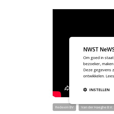
NWST NeWS
Om goed in staat
bezoeker, maken w
Deze gegevens zi
ontwikkelen.
Lees
INSTELLEN
Redexim BV
Van der Haeghe B.V.