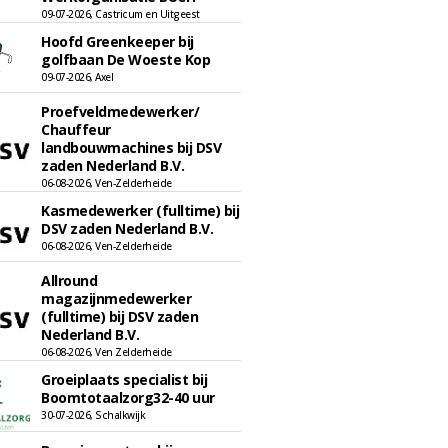
09-07-2026, Castricum en Uitgeest
Hoofd Greenkeeper bij
golfbaan De Woeste Kop
09-07-2026, Axel
Proefveldmedewerker/
Chauffeur
landbouwmachines bij DSV
zaden Nederland B.V.
06-08-2026, Ven-Zelderheide
Kasmedewerker (fulltime) bij
DSV zaden Nederland B.V.
06-08-2026, Ven-Zelderheide
Allround
magazijnmedewerker
(fulltime) bij DSV zaden
Nederland B.V.
06-08-2026, Ven Zelderheide
Groeiplaats specialist bij
Boomtotaalzorg32-40 uur
30-07-2026, Schalkwijk