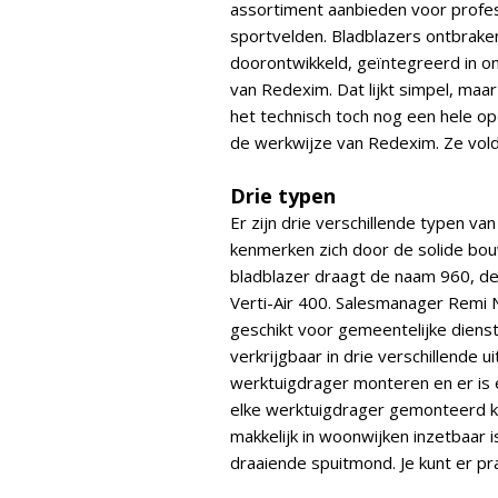
assortiment aanbieden voor profe
sportvelden. Bladblazers ontbraken
doorontwikkeld, geïntegreerd in o
van Redexim. Dat lijkt simpel, maa
het technisch toch nog een hele op
de werkwijze van Redexim. Ze vold
Drie typen
Er zijn drie verschillende typen van
kenmerken zich door de solide bou
bladblazer draagt de naam 960, de
Verti-Air 400. Salesmanager Remi N
geschikt voor gemeentelijke dienste
verkrijgbaar in drie verschillende 
werktuigdrager monteren en er is e
elke werktuigdrager gemonteerd kan
makkelijk in woonwijken inzetbaar 
draaiende spuitmond. Je kunt er pr