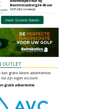
Boominspecteur bij
Boomtotaalzorg24-40 uur
30-07-2026, Schalkwijk
meer Groene Banen
N OUTLET
 kan gratis kleine advertenties
 via zijn eigen account.
en gratis advertentie