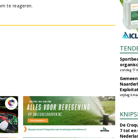
m te reageren.
TEND
Sportbed
organisc
zondag 17 m
Gemeent
Naarder
Exploita
vrijdag 6 ma
KNIPS
De Croqu
7 tot en
Nederla