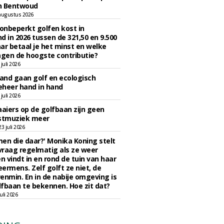
n Bentwoud
augustus 2026
 onbeperkt golfen kost in
d in 2026 tussen de 321,50 en 9.500
ar betaal je het minst en welke
agen de hoogste contributie?
juli 2026
nd gaan golf en ecologisch
eheer hand in hand
juli 2026
iers op de golfbaan zijn geen
tmuziek meer
 juli 2026
en die daar?' Monika Koning stelt
 vraag regelmatig als ze weer
en vindt in en rond de tuin van haar
eermens. Zelf golft ze niet, de
enmin. En in de nabije omgeving is
fbaan te bekennen. Hoe zit dat?
uli 2026