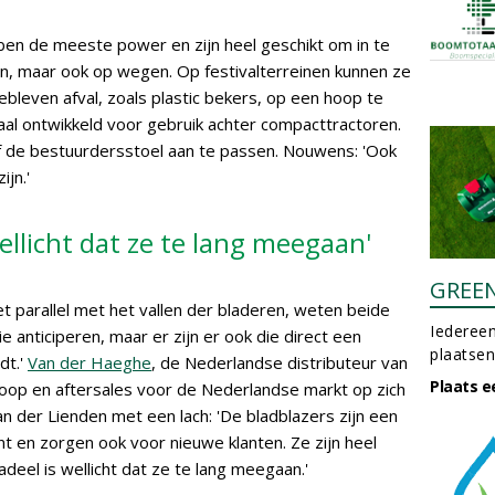
bben de meeste power en zijn heel geschikt om in te
n, maar ook op wegen. Op festivalterreinen kunnen ze
bleven afval, zoals plastic bekers, op een hoop te
ciaal ontwikkeld voor gebruik achter compacttractoren.
af de bestuurdersstoel aan te passen. Nouwens: 'Ook
ijn.'
ellicht dat ze te lang meegaan'
GREE
et parallel met het vallen der bladeren, weten beide
Iedereen
die anticiperen, maar er zijn er ook die direct een
plaatsen
dt.'
Van der Haeghe
, de Nederlandse distributeur van
Plaats e
oop en aftersales voor de Nederlandse markt op zich
 der Lienden met een lach: 'De bladblazers zijn een
t en zorgen ook voor nieuwe klanten. Ze zijn heel
eel is wellicht dat ze te lang meegaan.'