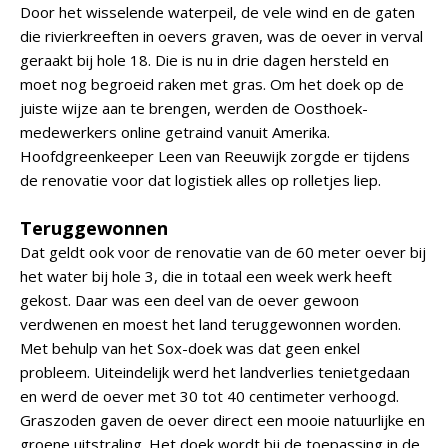
Door het wisselende waterpeil, de vele wind en de gaten
die rivierkreeften in oevers graven, was de oever in verval
geraakt bij hole 18. Die is nu in drie dagen hersteld en
moet nog begroeid raken met gras. Om het doek op de
juiste wijze aan te brengen, werden de Oosthoek-
medewerkers online getraind vanuit Amerika.
Hoofdgreenkeeper Leen van Reeuwijk zorgde er tijdens
de renovatie voor dat logistiek alles op rolletjes liep.
Teruggewonnen
Dat geldt ook voor de renovatie van de 60 meter oever bij
het water bij hole 3, die in totaal een week werk heeft
gekost. Daar was een deel van de oever gewoon
verdwenen en moest het land teruggewonnen worden.
Met behulp van het Sox-doek was dat geen enkel
probleem. Uiteindelijk werd het landverlies tenietgedaan
en werd de oever met 30 tot 40 centimeter verhoogd.
Graszoden gaven de oever direct een mooie natuurlijke en
groene uitstraling. Het doek wordt bij de toepassing in de