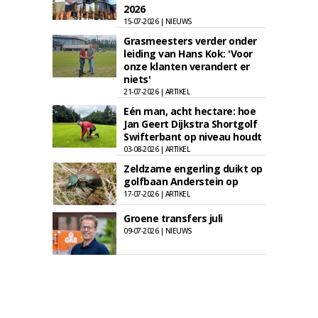
2026
15-07-2026 | NIEUWS
Grasmeesters verder onder
leiding van Hans Kok: 'Voor
onze klanten verandert er
niets'
21-07-2026 | ARTIKEL
Eén man, acht hectare: hoe
Jan Geert Dijkstra Shortgolf
Swifterbant op niveau houdt
03-08-2026 | ARTIKEL
Zeldzame engerling duikt op
golfbaan Anderstein op
17-07-2026 | ARTIKEL
Groene transfers juli
09-07-2026 | NIEUWS