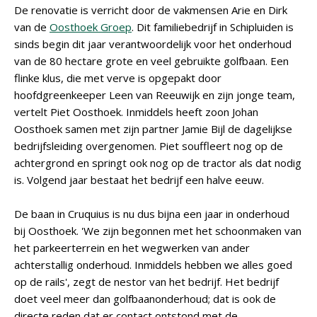
De renovatie is verricht door de vakmensen Arie en Dirk
van de
Oosthoek Groep
. Dit familiebedrijf in Schipluiden is
sinds begin dit jaar verantwoordelijk voor het onderhoud
van de 80 hectare grote en veel gebruikte golfbaan. Een
flinke klus, die met verve is opgepakt door
hoofdgreenkeeper Leen van Reeuwijk en zijn jonge team,
vertelt Piet Oosthoek. Inmiddels heeft zoon Johan
Oosthoek samen met zijn partner Jamie Bijl de dagelijkse
bedrijfsleiding overgenomen. Piet souffleert nog op de
achtergrond en springt ook nog op de tractor als dat nodig
is. Volgend jaar bestaat het bedrijf een halve eeuw.
De baan in Cruquius is nu dus bijna een jaar in onderhoud
bij Oosthoek. 'We zijn begonnen met het schoonmaken van
het parkeerterrein en het wegwerken van ander
achterstallig onderhoud. Inmiddels hebben we alles goed
op de rails', zegt de nestor van het bedrijf. Het bedrijf
doet veel meer dan golfbaanonderhoud; dat is ook de
directe reden dat er contact ontstond met de