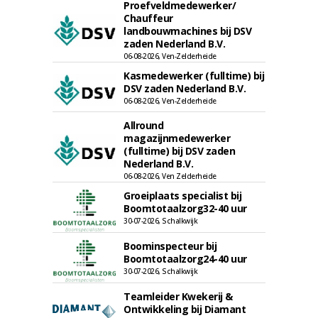
Proefveldmedewerker/
Chauffeur
landbouwmachines bij DSV
zaden Nederland B.V.
06-08-2026, Ven-Zelderheide
Kasmedewerker (fulltime) bij
DSV zaden Nederland B.V.
06-08-2026, Ven-Zelderheide
Allround
magazijnmedewerker
(fulltime) bij DSV zaden
Nederland B.V.
06-08-2026, Ven Zelderheide
Groeiplaats specialist bij
Boomtotaalzorg32-40 uur
30-07-2026, Schalkwijk
Boominspecteur bij
Boomtotaalzorg24-40 uur
30-07-2026, Schalkwijk
Teamleider Kwekerij &
Ontwikkeling bij Diamant