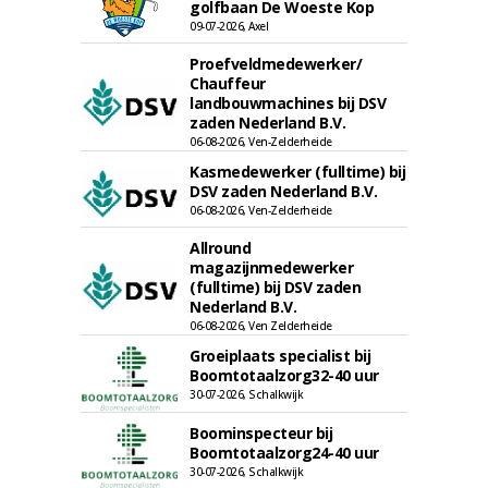
golfbaan De Woeste Kop
09-07-2026, Axel
Proefveldmedewerker/
Chauffeur
landbouwmachines bij DSV
zaden Nederland B.V.
06-08-2026, Ven-Zelderheide
Kasmedewerker (fulltime) bij
DSV zaden Nederland B.V.
06-08-2026, Ven-Zelderheide
Allround
magazijnmedewerker
(fulltime) bij DSV zaden
Nederland B.V.
06-08-2026, Ven Zelderheide
Groeiplaats specialist bij
Boomtotaalzorg32-40 uur
30-07-2026, Schalkwijk
Boominspecteur bij
Boomtotaalzorg24-40 uur
30-07-2026, Schalkwijk