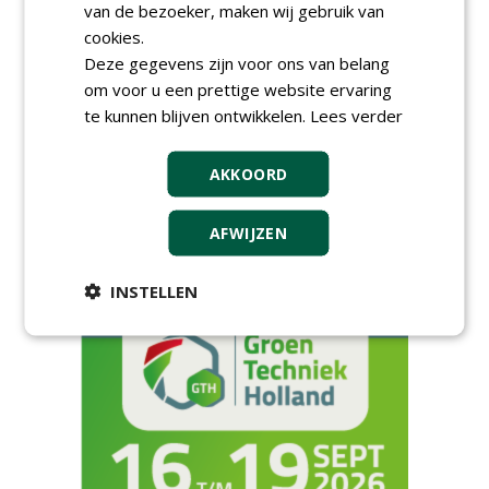
van de bezoeker, maken wij gebruik van
AGENDA
cookies.
Deze gegevens zijn voor ons van belang
HAS start nieuwe opleiding
om voor u een prettige website ervaring
Hoofdgreenkeeper
te kunnen blijven ontwikkelen.
donderdag 24 september 2026
Lees verder
Save the Date: Green Gala op
woensdag 2 december
AKKOORD
woensdag 2 december 2026
European Greenkeeping
AFWIJZEN
Summit 2027
dinsdag 2 februari 2027
INSTELLEN