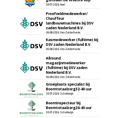
09-07-2026, Axel
Proefveldmedewerker/
Chauffeur
landbouwmachines bij DSV
zaden Nederland B.V.
06-08-2026, Ven-Zelderheide
Kasmedewerker (fulltime) bij
DSV zaden Nederland B.V.
06-08-2026, Ven-Zelderheide
Allround
magazijnmedewerker
(fulltime) bij DSV zaden
Nederland B.V.
06-08-2026, Ven Zelderheide
Groeiplaats specialist bij
Boomtotaalzorg32-40 uur
30-07-2026, Schalkwijk
Boominspecteur bij
Boomtotaalzorg24-40 uur
30-07-2026, Schalkwijk