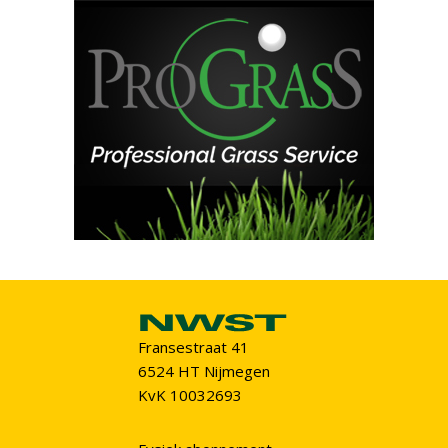
Fransestraat 41
6524 HT Nijmegen
KvK 10032693