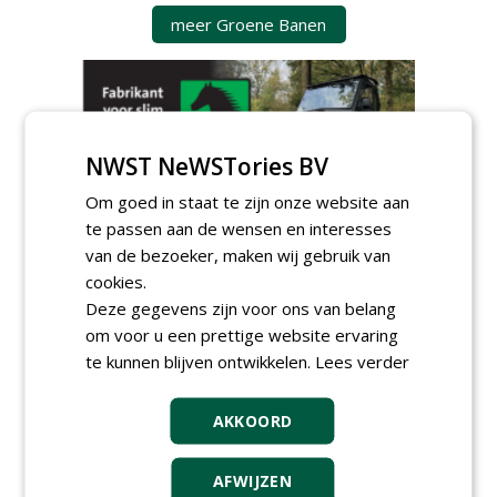
meer Groene Banen
NWST NeWSTories BV
Om goed in staat te zijn onze website aan
GREEN OUTLET
te passen aan de wensen en interesses
van de bezoeker, maken wij gebruik van
Iedereen kan gratis kleine advertenties
cookies.
plaatsen via zijn eigen account.
Deze gegevens zijn voor ons van belang
Plaats een gratis advertentie
om voor u een prettige website ervaring
te kunnen blijven ontwikkelen.
Lees verder
AKKOORD
AFWIJZEN