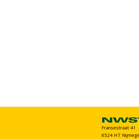
Fransestraat 41
6524 HT Nijmeg