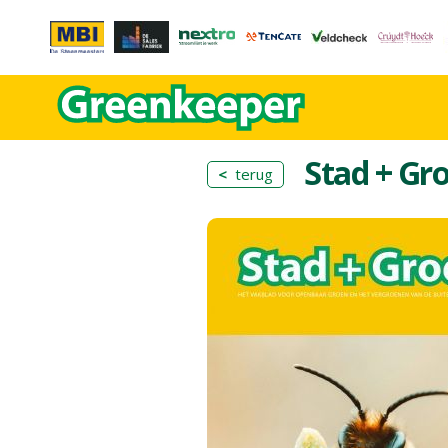
Stad + Gr
<
terug