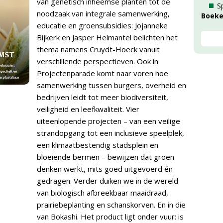
van genetisch inheemse planten tot de
S
noodzaak van integrale samenwerking,
Boek
educatie en groensubsidies: Jojanneke
Bijkerk en Jasper Helmantel belichten het
thema namens Cruydt-Hoeck vanuit
verschillende perspectieven. Ook in
Projectenparade komt naar voren hoe
samenwerking tussen burgers, overheid en
bedrijven leidt tot meer biodiversiteit,
veiligheid en leefkwaliteit. Vier
uiteenlopende projecten – van een veilige
strandopgang tot een inclusieve speelplek,
een klimaatbestendig stadsplein en
bloeiende bermen – bewijzen dat groen
denken werkt, mits goed uitgevoerd én
gedragen. Verder duiken we in de wereld
van biologisch afbreekbaar maaidraad,
prairiebeplanting en schanskorven. En in die
van Bokashi. Het product ligt onder vuur: is