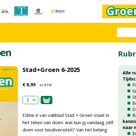
oen
Rubr
Stad+Groen 6-2025
Alle r
Tijds
€ 8,95
F
ex BTW
G
S
B
D
Editie 6 van vakblad Stad + Groen staat in
B
kenni
het teken van doen: wat kun jij vandaag zélf
naar m
doen voor biodiversiteit? Van het belang
E