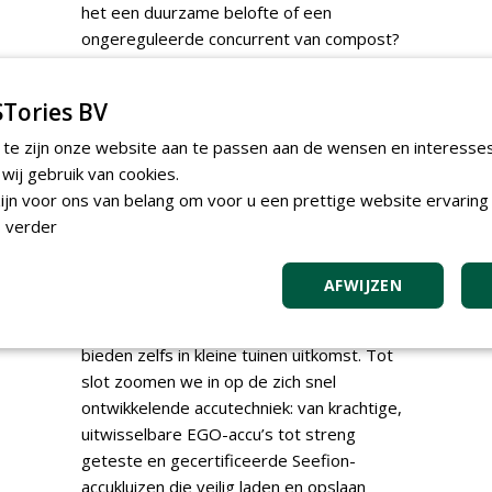
het een duurzame belofte of een
ongereguleerde concurrent van compost?
Ook besteden we aandacht aan hoe
techniek het groenbeheer veiliger en
Tories BV
efficiënter maakt: McConnel laat zien hoe
robotmaaiers en krachtige armmaaiers het
 te zijn onze website aan te passen aan de wensen en interesse
mechanisch groenbeheer slim, krachtig en
ij gebruik van cookies.
toekomstbestendig kunnen uitvoeren,
jn voor ons van belang om voor u een prettige website ervaring 
gemeente Dalfsen deelt haar ervaringen
 verder
met de nieuwe Ransomes cirkelmaaier en
bij Van Strien vervangen skidsteer en
AFWIJZEN
kniklader van Giant het zware handwerk.
Deze compacte, krachtige ‘luxe kruiwagens’
bieden zelfs in kleine tuinen uitkomst. Tot
slot zoomen we in op de zich snel
ontwikkelende accutechniek: van krachtige,
uitwisselbare EGO-accu’s tot streng
geteste en gecertificeerde Seefion-
accukluizen die veilig laden en opslaan