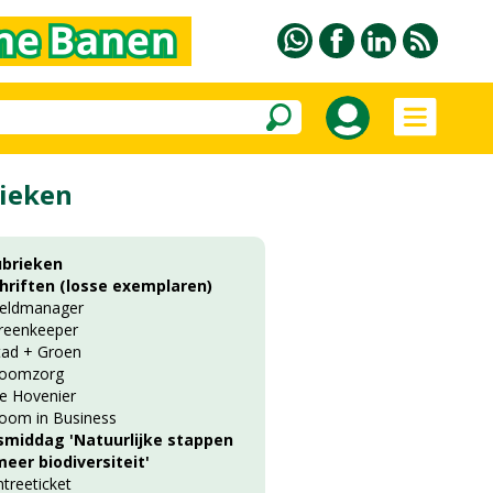
ieken
ubrieken
chriften (losse exemplaren)
ieldmanager
reenkeeper
tad + Groen
oomzorg
e Hovenier
oom in Business
smiddag 'Natuurlijke stappen
eer biodiversiteit'
ntreeticket