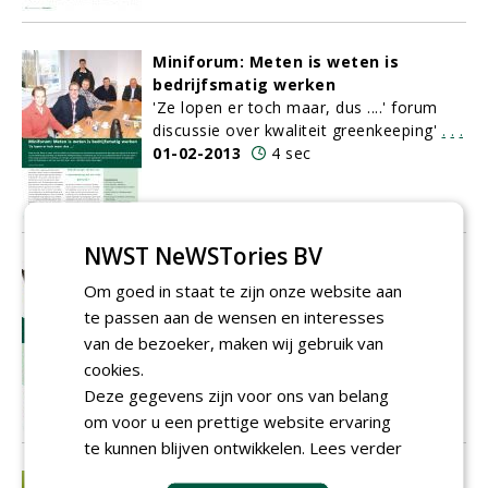
Miniforum: Meten is weten is
bedrijfsmatig werken
'Ze lopen er toch maar, dus ....' forum
discussie over kwaliteit greenkeeping'
.
.
.
01-02-2013
4 sec
NWST NeWSTories BV
Kanttekeningen bij de
Om goed in staat te zijn onze website aan
forumdiscussie
te passen aan de wensen en interesses
Vergeet planmatig werken en proactief
handelen niet!
.
.
.
.
van de bezoeker, maken wij gebruik van
01-02-2013
3 sec
cookies.
Deze gegevens zijn voor ons van belang
om voor u een prettige website ervaring
te kunnen blijven ontwikkelen.
Lees verder
Help!