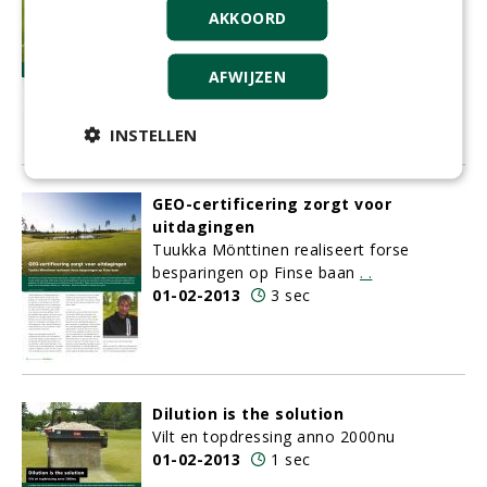
Relaties tussen planten, hun belagers en
AKKOORD
hun vijanden
.
01-02-2013
2 sec
AFWIJZEN
INSTELLEN
GEO-certificering zorgt voor
uitdagingen
Tuukka Mönttinen realiseert forse
besparingen op Finse baan
.
.
01-02-2013
3 sec
Dilution is the solution
Vilt en topdressing anno 2000nu
01-02-2013
1 sec