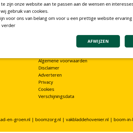
Fysiek abonnement
inf
 te zijn onze website aan te passen aan de wensen en interesse
Over ons
ij gebruik van cookies.
024
Duurzaamheid & NWST
jn voor ons van belang om voor u een prettige website ervaring 
en
06-
Contact
 verder
vak
Digitaal abonnement
Abonneren nieuwsbrief
AFWIJZEN
Het team
Redactionele spelregels
Algemene voorwaarden
Disclaimer
Adverteren
Privacy
Cookies
Verschijningsdata
tad-en-groen.nl
|
boomzorg.nl
|
vakbladdehovenier.nl
|
boom-in-