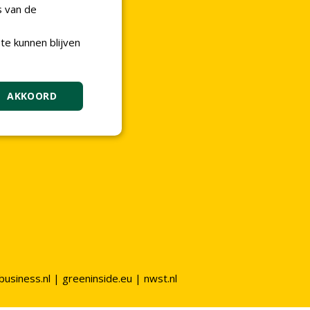
o@nwst.nl
s van de
-3602454
te kunnen blijven
42798144
blad-greenkeeper
AKKOORD
business.nl
|
greeninside.eu
|
nwst.nl