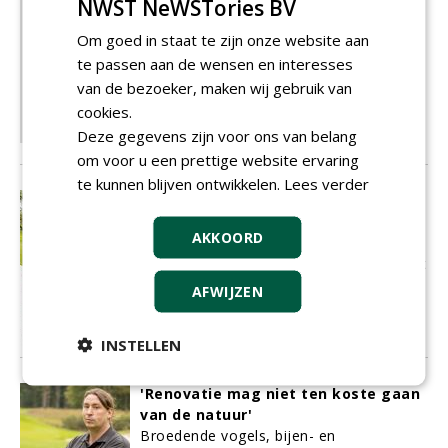
NWST NeWSTories BV
Als de lezers van Greenkeeper deze
Om goed in staat te zijn onze website aan
uitgave van hun vakblad in hun
brievenbus krijgen is het alweer een
te passen aan de wensen en interesses
tijdje geleden dat ik dit
van de bezoeker, maken wij gebruik van
hoofdredactionele commentaar heb
cookies.
geschreven.
Deze gegevens zijn voor ons van belang
30-10-2023
87 sec
om voor u een prettige website ervaring
te kunnen blijven ontwikkelen.
Lees verder
'Ik heb het mooiste beroep dat er is'
Pieter Van Der Stock, sinds drie jaar
AKKOORD
hoofdgreenkeeper bij Executive Club
Private Golf Zwijnaarde, heeft aardig wat
uitdagingen te tackelen.
AFWIJZEN
30-10-2023
281 sec
INSTELLEN
'Renovatie mag niet ten koste gaan
van de natuur'
Broedende vogels, bijen- en