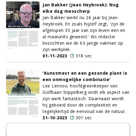
Jan Bakker (Jean Heybroek): Nog
elke dag messcherp
Jan Bakker werkt nu 26 jaar bij Jean
Heybroek. En zoals hijzelf zegt, 'zijn de
afgelopen 35 jaar van zijn leven een en
al maaiunits geweest.' Als redactie
bezochten we de 63-jarige vakman op
zijn werkplek.
01-11-2023
318 sec
'Kunstmest en een gezonde plant is
een onmogelijke combinatie'
Lee Lennox, hoofdgreenkeeper van
Golfbaan Stippelberg vindt elk aspect van
zijn werk fantastisch. Daarnaast wordt
hij geboeid door de complexiteit en
tegelijkertijd de eenvoud van de natuur.
31-10-2023
301 sec
Ben er even ondersteboven van!