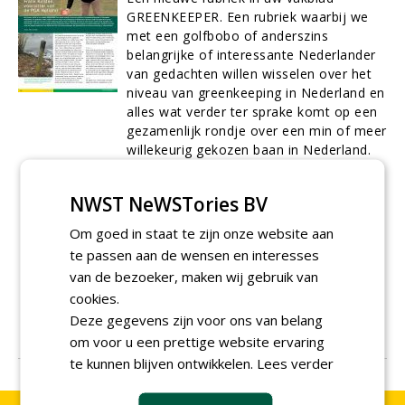
GREENKEEPER. Een rubriek waarbij we
met een golfbobo of anderszins
belangrijke of interessante Nederlander
van gedachten willen wisselen over het
niveau van greenkeeping in Nederland en
alles wat verder ter sprake komt op een
gezamenlijk rondje over een min of meer
willekeurig gekozen baan in Nederland.
De spits van deze nieuwe rubriek wordt
afgebeten door Frank Kirsten, voorzitter
NWST NeWSTories BV
van de Professional Golfers Associatie
Holland. De belangenvereniging van
Om goed in staat te zijn onze website aan
golfprofessionals in Nederland. De baan
te passen aan de wensen en interesses
waar het gesprek plaatsvindt, is de
van de bezoeker, maken wij gebruik van
Peelse Golf Club. De hoofd greenkeeper,
cookies.
die gedeeltelijk bij het interview
Deze gegevens zijn voor ons van belang
aanwezig is, is Hans Hilhorst.
01-04-2005
21 sec
om voor u een prettige website ervaring
te kunnen blijven ontwikkelen.
Lees verder