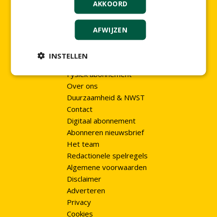
AKKOORD
Fransestraat 41
AFWIJZEN
6524 HT Nijmegen
KvK 10032693
INSTELLEN
Fysiek abonnement
Over ons
Duurzaamheid & NWST
Contact
Digitaal abonnement
Abonneren nieuwsbrief
Het team
Redactionele spelregels
Algemene voorwaarden
Disclaimer
Adverteren
Privacy
Cookies