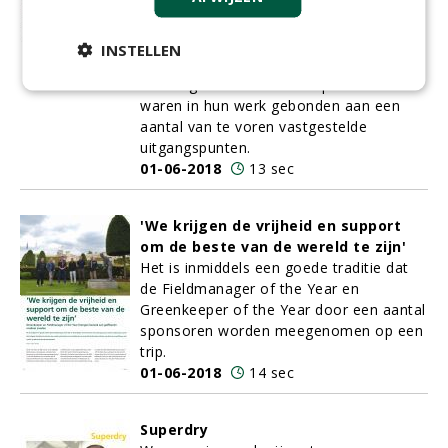
Terschelling hebben ze er wel ideeën
over. NLadviseurs werd ingeschakeld om
advies te geven over het behalen van
INSTELLEN
ecologische winst, Michiel van der Vaart
om de golfbaan te ontwerpen. Beiden
waren in hun werk gebonden aan een
aantal van te voren vastgestelde
uitgangspunten.
01-06-2018
13 sec
'We krijgen de vrijheid en support
om de beste van de wereld te zijn'
Het is inmiddels een goede traditie dat
de Fieldmanager of the Year en
Greenkeeper of the Year door een aantal
sponsoren worden meegenomen op een
trip.
01-06-2018
14 sec
Superdry