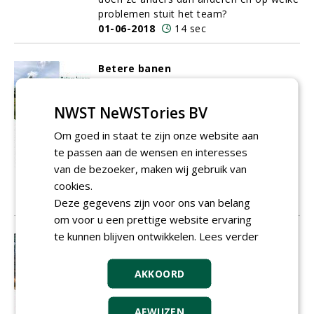
problemen stuit het team?
01-06-2018
14 sec
Betere banen
De Projectenparade is een overzicht van
de leukste, mooiste en meest bijzondere
NWST NeWSTories BV
renovaties, nieuwbouwprojecten of
verbeteringen aan nieuwe en bestaande
Om goed in staat te zijn onze website aan
banen. Uw project ook op deze pagina´s
te passen aan de wensen en interesses
in Greenkeeper? Stuur een e-mail naar
van de bezoeker, maken wij gebruik van
Lieke van der Weijde (lieke@nwst.nl) en u
cookies.
krijgt alle juiste formulieren toegestuurd.
01-06-2018
9 sec
Deze gegevens zijn voor ons van belang
om voor u een prettige website ervaring
te kunnen blijven ontwikkelen.
Lees verder
Duinlandschap Terschelling leidend
in ontwerp natuurgolfbaan
Hoe kun je het verhogen van
AKKOORD
natuurwaarden combineren met de
aanleg van een natuurgolfbaan? Op
AFWIJZEN