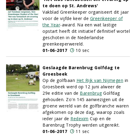
te doen op St. Andrews'
Vakblad Greenkeeper organiseert dit jaar
voor de vijfde keer de
Greenkeeper of
the Year
-award. Na een wat lastige
opstart heeft dit initiatief definitief wortel
geschoten in de Nederlandse
greenkeeperwereld.
01-06-2017
10 sec
Geslaagde Barenbrug Golfdag te
Groesbeek
Op de golfbaan
Het Rijk van Nijmegen
in
Groesbeek werd op 12 juni alweer de
29e editie van de
Barenbrug
Golfdag
gehouden. Zo'n 145 aanwezigen uit de
groene wereld van de golfbranche waren
afgekomen op deze dag, waarop zoals
ieder jaar de
Redexim
Cup en de
Barenbrug Trophy werden uitgereikt.
01-06-2017
11 sec