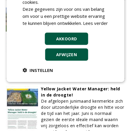
cookies.
Deze gegevens zijn voor ons van belang
Betere banen
om voor u een prettige website ervaring
De Projectenparade is een overzicht van
te kunnen blijven ontwikkelen.
Lees verder
de leukste, mooiste en meest bijzondere
renovaties, nieuwbouwprojecten of
verbeteringen aan nieuwe en bestaande
AKKOORD
banen. Uw project ook op deze pagina´s
in Greenkeeper? Stuur een e-mail naar
Lieke van der Weijde (lieke@nwst.nl) en u
AFWIJZEN
krijg alle de juiste formulieren
toegestuurd.
INSTELLEN
01-06-2017
9 sec
Yellow Jacket Water Manager: held
in de droogte!
De afgelopen junimaand kenmerkte zich
door uitzonderlijke droogte en hitte voor
de tijd van het jaar. Juni is normaal
gezien de eerste ideale maand waarin
vrij zorgeloos en effectief kan worden