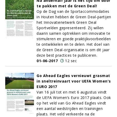
Na anderhalf jaar is het tijd om door
te pakken met de Green Deal!
Op de Dag van de Sportaccommodaties
in Houten hebben de Green Deal-partijen
het Innovatienetwerk Green Deal
Sportvelden gepresenteerd. Zij willen
daarin samen optrekken om innovatie te
stimuleren en goede praktijkvoorbeelden
te ontwikkelen en te delen. Het doel van
de Green Deal-organisatie is om dit jaar
deze best practices te publiceren.
01-06-2017
12 sec
Go Ahead Eagles vernieuwt grasmat
in sneltreinvaart voor UEFA Women's
EURO 2017
Van 16 juli tot en met 6 augustus vindt
de UEFA Women’s Euro 2017 plaats. Ook
op het veld van Go Ahead Eagles vindt
een aantal wedstrijden en trainingen
plaats. Het veld verkeerde na de