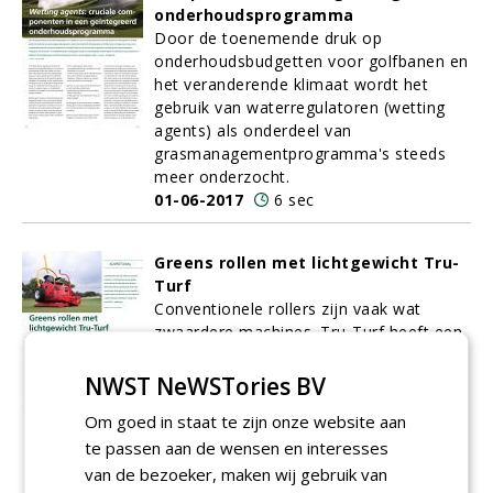
onderhoudsprogramma
Door de toenemende druk op
onderhoudsbudgetten voor golfbanen en
het veranderende klimaat wordt het
gebruik van waterregulatoren (wetting
agents) als onderdeel van
grasmanagementprogramma's steeds
meer onderzocht.
01-06-2017
6 sec
Greens rollen met lichtgewicht Tru-
Turf
Conventionele rollers zijn vaak wat
zwaardere machines. Tru-Turf heeft een
nieuwe lichtgewicht roller op de markt
gebracht: de R50-11. VGR Groep
NWST NeWSTories BV
adviseert greenkeepers deze roller te
Om goed in staat te zijn onze website aan
gebruiken om de greens zo strak
te passen aan de wensen en interesses
mogelijk te houden.
01-06-2017
8 sec
van de bezoeker, maken wij gebruik van