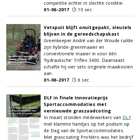
competitie echter in slechte conditie.
01-06-2017
10 sec
Vetspuit blijft onuitgepakt, sleutels
blijven in de gereedschapskast
Greenkeeper André van der Woude ruilde
zijn hybride-greenmaaier en
conventionele maaier in voor één
‘hydraulische’ Triflex 3400. Daarnaast
schafte hij vier sets originele maaikooien
aan.
01-06-2017
6 sec
DLF in finale Innovatieprijs
Sportaccommodaties met
vernieuwde graszaadcoting
In maart stonden medewerkers van
DLF
met klamme handjes op het podium op
de Dag van de Sportaccommodaties.
Met grascoating ProNitro was het bedrijf