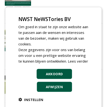
NWST NeWSTories BV
Om goed in staat te zijn onze website aan
Engerlingen pesten met predatoren
te passen aan de wensen en interesses
Natuurlijke vijanden van engerlingen in
van de bezoeker, maken wij gebruik van
grasland
cookies.
01-02-2011
2 sec
Deze gegevens zijn voor ons van belang
om voor u een prettige website ervaring
te kunnen blijven ontwikkelen.
Lees verder
AKKOORD
Onderzoek naar bestrijding dollar
spot bij het STRI
AFWIJZEN
Meststoftype van invloed op bestrijding
01-02-2011
2 sec
INSTELLEN