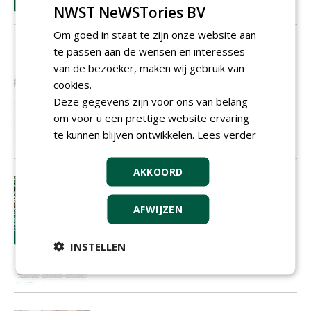
NWST NeWSTories BV
Om goed in staat te zijn onze website aan
Fenomeen met drie letters
te passen aan de wensen en interesses
Straks met zijn allen aan de KPI?
van de bezoeker, maken wij gebruik van
01-12-2010
2 sec
cookies.
Deze gegevens zijn voor ons van belang
om voor u een prettige website ervaring
te kunnen blijven ontwikkelen.
Lees verder
AKKOORD
Is organisch (-biologisch) wel zo zo
duurzaam?
AFWIJZEN
01-12-2010
1 sec
INSTELLEN