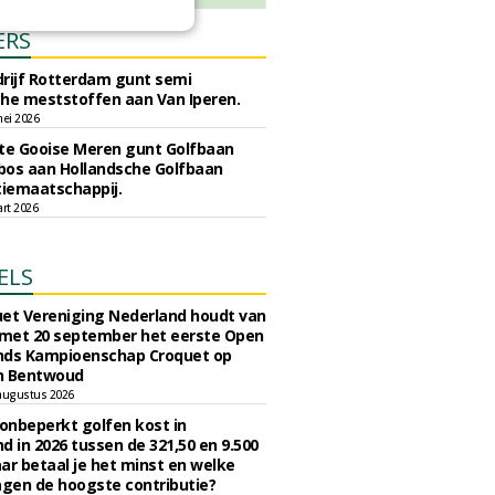
ERS
rijf Rotterdam gunt semi
he meststoffen aan Van Iperen.
ei 2026
e Gooise Meren gunt Golfbaan
bos aan Hollandsche Golfbaan
tiemaatschappij.
art 2026
ELS
et Vereniging Nederland houdt van
 met 20 september het eerste Open
nds Kampioenschap Croquet op
n Bentwoud
augustus 2026
 onbeperkt golfen kost in
d in 2026 tussen de 321,50 en 9.500
ar betaal je het minst en welke
agen de hoogste contributie?