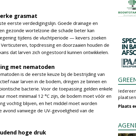
sterke grasmat
este eerste verdedigingslijn. Goede drainage en
een gezonde wortelzone die schade beter kan
egening tijdens de vluchtperiode — kevers zoeken
 Verticuteren, topdressing en doorzaaien houden de
ans dat larven zich ongestoord kunnen ontwikkelen.
ijding met nematoden
ematoden is de eerste keuze bij de bestrijding van
GREE
ctief naar larven in de bodem, dringen ze binnen en
ontische bacterie. Voor de toepassing gelden enkele
Iedereen
r moet minimaal 12 °C zijn, de bodem moet vóór en
plaatsen
g vochtig blijven, en het middel moet worden
Plaats e
 de avond vanwege de UV-gevoeligheid van de
AGEN
houdend hoge druk