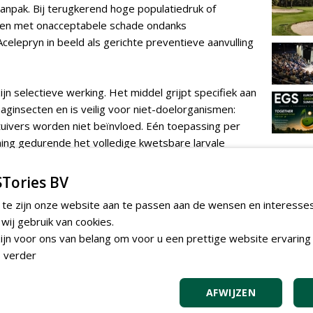
 aanpak. Bij terugkerend hoge populatiedruk of
en met onacceptabele schade ondanks
epryn in beeld als gerichte preventieve aanvulling
jn selectieve werking. Het middel grijpt specifiek aan
ginsecten en is veilig voor niet-doelorganismen:
tuivers worden niet beïnvloed. Eén toepassing per
ing gedurende het volledige kwetsbare larvale
ie daalt, neemt ook het foerageergedrag van vogels
cundaire zodeschade.
Tories BV
 te zijn onze website aan te passen aan de wensen en interesse
uiste techniek
ij gebruik van cookies.
ntief middel. De werkzame stof heeft drie tot vier
jn voor ons van belang om voor u een prettige website ervaring 
naar de wortelzone te migreren. Het moet daarom
 verder
st — wachten tot schade zichtbaar is, is te laat. Bij
in mei-juni, bij junikever in juni-juli.
AFWIJZEN
: