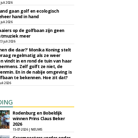
juli 2026
nd gaan golf en ecologisch
eheer hand in hand
juli 2026
iers op de golfbaan zijn geen
tmuziek meer
 juli 2026
en die daar?' Monika Koning stelt
 vraag regelmatig als ze weer
en vindt in en rond de tuin van haar
eermens. Zelf golft ze niet, de
enmin. En in de nabije omgeving is
fbaan te bekennen. Hoe zit dat?
uli 2026
DING
Rodenburg en Bobeldijk
winnen Prins Claus Beker
2026
15-07-2026 | NIEUWS
Grasmeesters verder onder