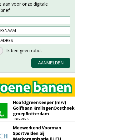
e aan voor onze digitale
brief.
Hoofdgreenkeeper (m/v)
Golfbaan KralingenOosthoek
groepRotterdam
30-07-2026
Meewerkend Voorman
Sportvelden bij
Werkorganisatie BUCH