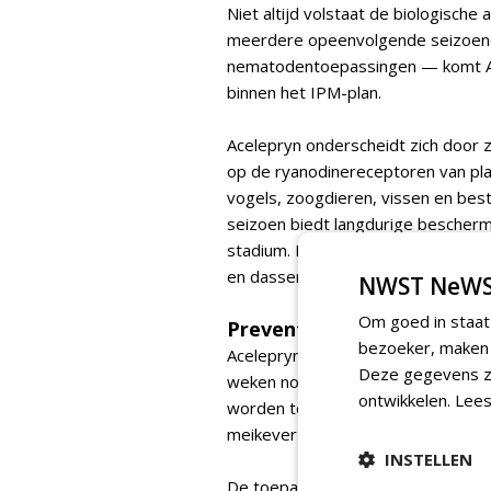
Niet altijd volstaat de biologische
meerdere opeenvolgende seizoen
nematodentoepassingen — komt Acel
binnen het IPM-plan.
Acelepryn onderscheidt zich door zi
op de ryanodinereceptoren van plaa
vogels, zoogdieren, vissen en bes
seizoen biedt langdurige bescherm
stadium. Doordat de larvenpopulat
en dassen af — en daarmee de se
NWST NeWS
Om goed in staat
Preventief toepassen: de j
bezoeker, maken w
Acelepryn is nadrukkelijk een preve
Deze gegevens zi
weken nodig om door de viltlaag 
ontwikkelen.
Lees
worden toegepast vóór de ei-uitkom
meikever betekent dat een toepassing 
INSTELLEN
De toepassingstechniek in het kort