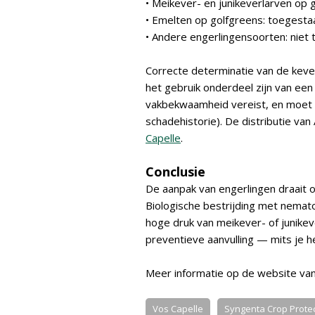
• Meikever- en junikeverlarven op 
• Emelten op golfgreens: toegesta
• Andere engerlingensoorten: niet 
Correcte determinatie van de kev
het gebruik onderdeel zijn van ee
vakbekwaamheid vereist, en moet d
schadehistorie). De distributie van
Capelle
.
Conclusie
De aanpak van engerlingen draait om
Biologische bestrijding met nemato
hoge druk van meikever- of junikev
preventieve aanvulling — mits je h
Meer informatie op de website va
Vos Capelle
Syngenta Crop Protect