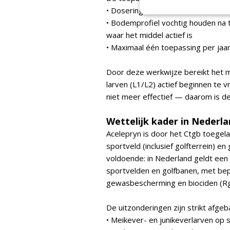
• Dosering: 0,6 L/ha
• Bodemprofiel vochtig houden na 
waar het middel actief is
• Maximaal één toepassing per jaa
Door deze werkwijze bereikt het 
larven (L1/L2) actief beginnen te 
niet meer effectief — daarom is de
Wettelijk kader in Nederl
Acelepryn is door het Ctgb toegel
sportveld (inclusief golfterrein) en
voldoende: in Nederland geldt e
sportvelden en golfbanen, met bep
gewasbescherming en biociden (Rg
De uitzonderingen zijn strikt afgeb
• Meikever- en junikeverlarven op 