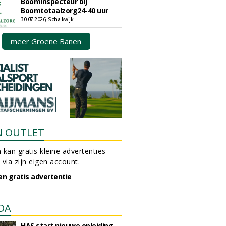
Boominspecteur bij
Boomtotaalzorg24-40 uur
30-07-2026, Schalkwijk
meer Groene Banen
N OUTLET
 kan gratis kleine advertenties
 via zijn eigen account.
en gratis advertentie
DA
HAS start nieuwe opleiding