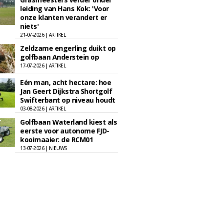
leiding van Hans Kok: 'Voor
onze klanten verandert er
niets'
21-07-2026 | ARTIKEL
Zeldzame engerling duikt op
golfbaan Anderstein op
17-07-2026 | ARTIKEL
Eén man, acht hectare: hoe
Jan Geert Dijkstra Shortgolf
Swifterbant op niveau houdt
03-08-2026 | ARTIKEL
Golfbaan Waterland kiest als
eerste voor autonome FJD-
kooimaaier: de RCM01
13-07-2026 | NIEUWS