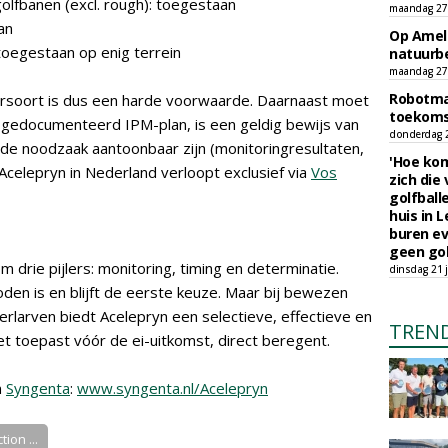
golfbanen (excl. rough): toegestaan
maandag 27 
an
Op Amela
toegestaan op enig terrein
natuurb
maandag 27 
Robotmaa
ersoort is dus een harde voorwaarde. Daarnaast moet
toekoms
n gedocumenteerd IPM-plan, is een geldig bewijs van
donderdag 23
e noodzaak aantoonbaar zijn (monitoringresultaten,
'Hoe kom
 Acelepryn in Nederland verloopt exclusief via
Vos
zich die
golfball
huis in L
buren ev
geen gol
 drie pijlers: monitoring, timing en determinatie.
dinsdag 21 j
den is en blijft de eerste keuze. Maar bij bewezen
erlarven biedt Acelepryn een selectieve, effectieve en
TREN
et toepast vóór de ei-uitkomst, direct beregent.
n
Syngenta
:
www.syngenta.nl/Acelepryn
ion ...