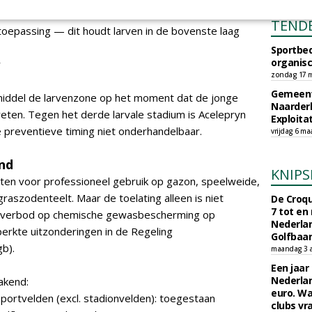
TEND
toepassing — dit houdt larven in de bovenste laag
Sportbed
organisc
r
zondag 17 m
Gemeent
middel de larvenzone op het moment dat de jonge
Naarder
vreten. Tegen het derde larvale stadium is Acelepryn
Exploita
 preventieve timing niet onderhandelbaar.
vrijdag 6 ma
and
KNIPS
aten voor professioneel gebruik op gazon, speelweide,
 graszodenteelt. Maar de toelating alleen is niet
De Croqu
7 tot en
en verbod op chemische gewasbescherming op
Nederla
erkte uitzonderingen in de Regeling
Golfbaa
b).
maandag 3 
Een jaar
Nederlan
akend:
euro. Wa
sportvelden (excl. stadionvelden): toegestaan
clubs vr