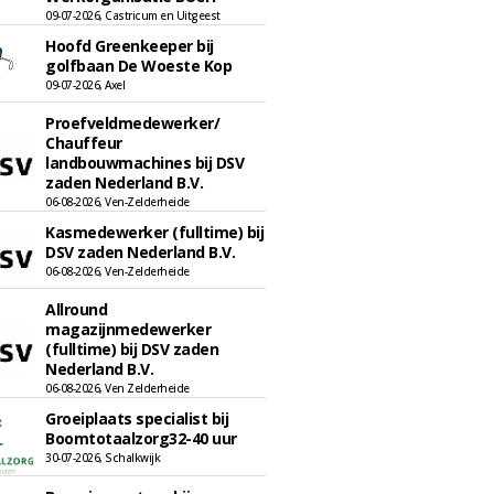
09-07-2026, Castricum en Uitgeest
Hoofd Greenkeeper bij
golfbaan De Woeste Kop
09-07-2026, Axel
Proefveldmedewerker/
Chauffeur
landbouwmachines bij DSV
zaden Nederland B.V.
06-08-2026, Ven-Zelderheide
Kasmedewerker (fulltime) bij
DSV zaden Nederland B.V.
06-08-2026, Ven-Zelderheide
Allround
magazijnmedewerker
(fulltime) bij DSV zaden
Nederland B.V.
06-08-2026, Ven Zelderheide
Groeiplaats specialist bij
Boomtotaalzorg32-40 uur
30-07-2026, Schalkwijk