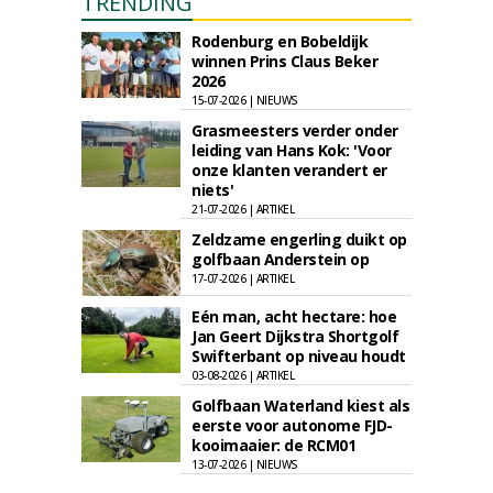
TRENDING
Rodenburg en Bobeldijk
winnen Prins Claus Beker
2026
15-07-2026 | NIEUWS
Grasmeesters verder onder
leiding van Hans Kok: 'Voor
onze klanten verandert er
niets'
21-07-2026 | ARTIKEL
Zeldzame engerling duikt op
golfbaan Anderstein op
17-07-2026 | ARTIKEL
Eén man, acht hectare: hoe
Jan Geert Dijkstra Shortgolf
Swifterbant op niveau houdt
03-08-2026 | ARTIKEL
Golfbaan Waterland kiest als
eerste voor autonome FJD-
kooimaaier: de RCM01
13-07-2026 | NIEUWS