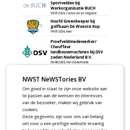
Sportvelden bij
Werkorganisatie BUCH
09-07-2026, Castricum en Uitgeest
Hoofd Greenkeeper bij
golfbaan De Woeste Kop
09-07-2026, Axel
Proefveldmedewerker/
Chauffeur
landbouwmachines bij DSV
zaden Nederland B.V.
06-08-2026, Ven-Zelderheide
Kasmedewerker (fulltime) bij
DSV zaden Nederland B.V.
NWST NeWSTories BV
06-08-2026, Ven-Zelderheide
Om goed in staat te zijn onze website aan
Allround
te passen aan de wensen en interesses
magazijnmedewerker
(fulltime) bij DSV zaden
van de bezoeker, maken wij gebruik van
Nederland B.V.
cookies.
06-08-2026, Ven Zelderheide
Deze gegevens zijn voor ons van belang
Groeiplaats specialist bij
om voor u een prettige website ervaring
Boomtotaalzorg32-40 uur
30-07-2026, Schalkwijk