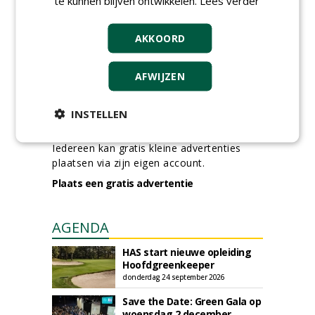
te kunnen blijven ontwikkelen.
Lees verder
Boominspecteur bij
Boomtotaalzorg24-40 uur
AKKOORD
30-07-2026, Schalkwijk
AFWIJZEN
meer Groene Banen
INSTELLEN
GREEN OUTLET
Iedereen kan gratis kleine advertenties
plaatsen via zijn eigen account.
Plaats een gratis advertentie
AGENDA
HAS start nieuwe opleiding
Hoofdgreenkeeper
donderdag 24 september 2026
Save the Date: Green Gala op
woensdag 2 december