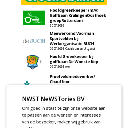
Hoofdgreenkeeper (m/v)
Golfbaan KralingenOosthoek
groepRotterdam
30-07-2026
Meewerkend Voorman
Sportvelden bij
Werkorganisatie BUCH
09-07-2026, Castricum en Uitgeest
Hoofd Greenkeeper bij
golfbaan De Woeste Kop
09-07-2026, Axel
Proefveldmedewerker/
Chauffeur
landbouwmachines bij DSV
zaden Nederland B.V.
NWST NeWSTories BV
06-08-2026, Ven-Zelderheide
Kasmedewerker (fulltime) bij
Om goed in staat te zijn onze website aan
DSV zaden Nederland B.V.
te passen aan de wensen en interesses
06-08-2026, Ven-Zelderheide
van de bezoeker, maken wij gebruik van
Allround