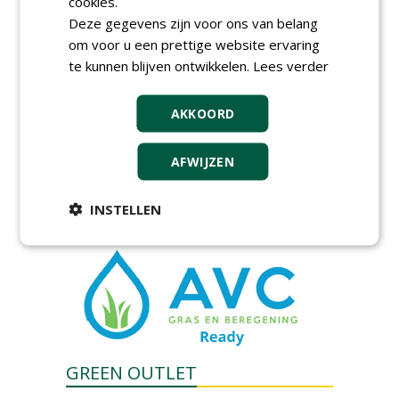
cookies.
magazijnmedewerker
(fulltime) bij DSV zaden
Deze gegevens zijn voor ons van belang
Nederland B.V.
om voor u een prettige website ervaring
06-08-2026, Ven Zelderheide
te kunnen blijven ontwikkelen.
Lees verder
Groeiplaats specialist bij
Boomtotaalzorg32-40 uur
30-07-2026, Schalkwijk
AKKOORD
Boominspecteur bij
Boomtotaalzorg24-40 uur
AFWIJZEN
30-07-2026, Schalkwijk
INSTELLEN
meer Groene Banen
GREEN OUTLET