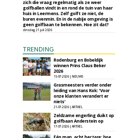
zich die vraag regelmatig als ze weer
golfballen vindt in en rond de tuin van haar
huis in Leermens. Zelf golft ze niet, de
buren evenmin. En in de nabije omgeving is
geen golfbaan te bekennen. Hoe zit dat?
dinsdag 21 juli 2026
TRENDING
Rodenburg en Bobeldijk
winnen Prins Claus Beker
2026
15-07-2026 | NIEUWS
Grasmeesters verder onder
leiding van Hans Kok: 'Voor
onze klanten verandert er
niets'
21-07-2026 | ARTIKEL
Zeldzame engerling duikt op
golfbaan Anderstein op
17-07-2026 | ARTIKEL
Eén man, acht hectare: hoe