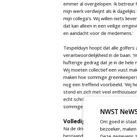
emmer al overgelopen. Ik betreur h
mijn werk verdwijnt als ik dagelijks
mijn collega's. Wij willen niets lie
dat kan alleen in een veilige omge
en aandacht voor de medemens.'
Tespelduyn hoopt dat alle golfers
verantwoordelijkheid in de baan. '
hufterige gedrag dat je in de hele
Wij moeten collectief een vuist ma
maken hoe sommige greenkeepers 
nog een treffend voorbeeld. 'Wij h
stond en zich met veel enthousiasm
echt schrikken, 'het voelt of je in 
sommige golfers. Dat moet stoppe
NWST NeWS
Volledige uitsluiting
Om goed in staat
Na de drie dagen van volledige slu
bezoeker, maken w
bestaande waarschuwings- en sancti
Deze gegevens zi