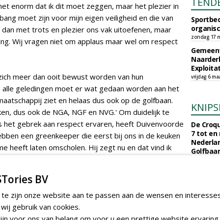
TEND
et enorm dat ik dit moet zeggen, maar het plezier in
 bang moet zijn voor mijn eigen veiligheid en die van
Sportbed
organisc
ver dan met trots en plezier ons vak uitoefenen, maar
zondag 17 m
ving. Wij vragen niet om applaus maar wel om respect
Gemeent
Naarder
Exploita
 zich meer dan ooit bewust worden van hun
vrijdag 6 ma
In alle geledingen moet er wat gedaan worden aan het
 maatschappij ziet en helaas dus ook op de golfbaan.
KNIPS
ken, dus ook de NGA, NGF en NVG.' Om duidelijk te
het gebrek aan respect ervaren, heeft Duivenvoorde
De Croqu
7 tot en
ebben een greenkeeper die eerst bij ons in de keuken
Nederla
e heeft laten omscholen. Hij zegt nu en dat vind ik
Golfbaa
je bek gespuugd wordt'. Zo weinig respect is er bij
maandag 3 
n.'
Een jaar
Tories BV
Nederlan
euro. Wa
 te zijn onze website aan te passen aan de wensen en interesse
clubs vr
iting zal Tespelduyn vanaf donderdag ook het
ij gebruik van cookies.
maandag 27 
ebeleid 'verstevigd toepassen', vertelt de directeur.
jn voor ons van belang om voor u een prettige website ervaring 