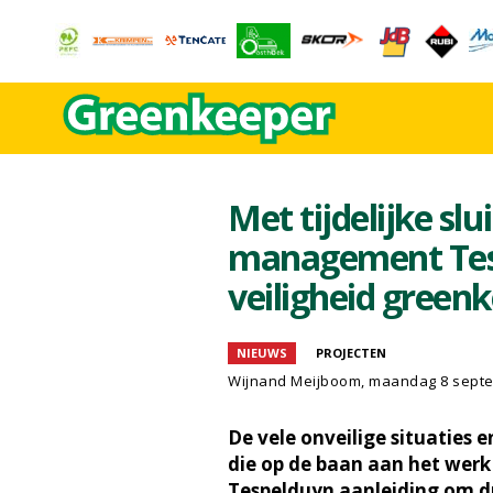
Met tijdelijke sl
management Tes
veiligheid green
NIEUWS
PROJECTEN
Wijnand Meijboom
, maandag 8 sept
De vele onveilige situaties 
die op de baan aan het werk
Tespelduyn aanleiding om dri