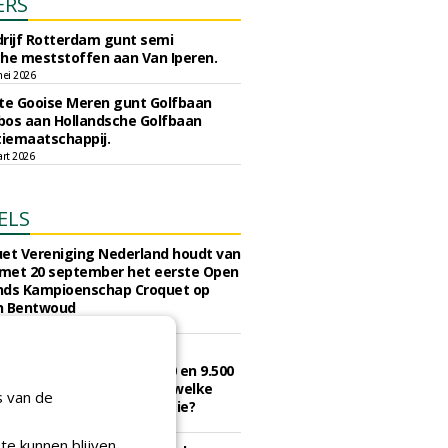
ERS
rijf Rotterdam gunt semi
he meststoffen aan Van Iperen.
ei 2026
e Gooise Meren gunt Golfbaan
bos aan Hollandsche Golfbaan
tiemaatschappij.
art 2026
ELS
et Vereniging Nederland houdt van
 met 20 september het eerste Open
nds Kampioenschap Croquet op
n Bentwoud
augustus 2026
 onbeperkt golfen kost in
d in 2026 tussen de 321,50 en 9.500
ar betaal je het minst en welke
s van de
agen de hoogste contributie?
juli 2026
te kunnen blijven