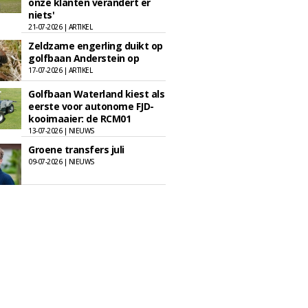
onze klanten verandert er
niets'
21-07-2026 | ARTIKEL
Zeldzame engerling duikt op
golfbaan Anderstein op
17-07-2026 | ARTIKEL
Golfbaan Waterland kiest als
eerste voor autonome FJD-
kooimaaier: de RCM01
13-07-2026 | NIEUWS
Groene transfers juli
09-07-2026 | NIEUWS