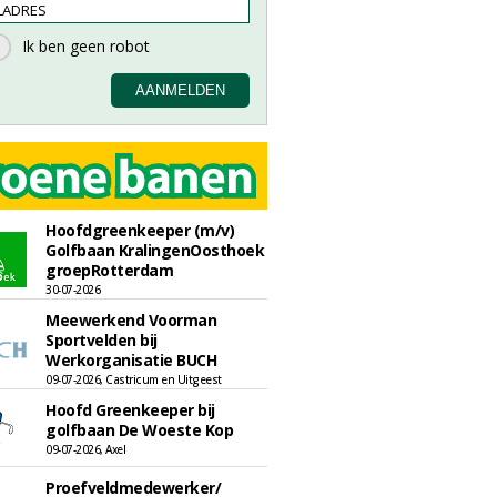
Hoofdgreenkeeper (m/v)
Golfbaan KralingenOosthoek
groepRotterdam
30-07-2026
Meewerkend Voorman
Sportvelden bij
Werkorganisatie BUCH
09-07-2026, Castricum en Uitgeest
Hoofd Greenkeeper bij
golfbaan De Woeste Kop
09-07-2026, Axel
Proefveldmedewerker/