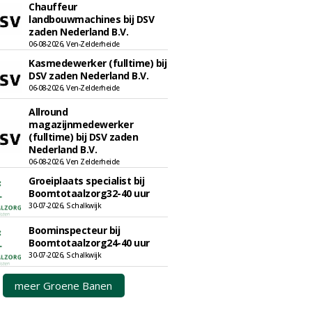
Chauffeur
landbouwmachines bij DSV
zaden Nederland B.V.
06-08-2026, Ven-Zelderheide
Kasmedewerker (fulltime) bij
DSV zaden Nederland B.V.
06-08-2026, Ven-Zelderheide
Allround
magazijnmedewerker
(fulltime) bij DSV zaden
Nederland B.V.
06-08-2026, Ven Zelderheide
Groeiplaats specialist bij
Boomtotaalzorg32-40 uur
30-07-2026, Schalkwijk
Boominspecteur bij
Boomtotaalzorg24-40 uur
30-07-2026, Schalkwijk
meer Groene Banen