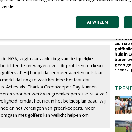
Op Amela
ng door het management besloten zal worden welke
 verder
natuurb
maandag 27 
den. Dat varieert van een waarschuwing tot tijdelijke
Robotmaa
 uitsluiting. 'Alleen met respect voor de greenkeepers,
AFWIJZEN
toekoms
lfplezier worden behouden en mogelijk blijven', stelt
donderdag 23
'Hoe kom
zich die
golfball
huis in L
de NGA, zegt naar aanleiding van de tijdelijke
buren ev
geen gol
 berichten te ontvangen over dit probleem en keurt
dinsdag 21 j
 golfers af. Hij hoopt dat er meer aanzien ontstaat
 merkt dat nog te vaak het idee bestaat dat
s. Acties als 'Thank a Greenkeeper Day' kunnen
TREN
reren voor het werk van greenkeepers. De NGA zelf
ligheid, omdat het niet in het beleidsplan past. 'Wij
kunde en het verenigen van greenkeepers. Meer
 omgaan met golfers kan wellicht helpen om