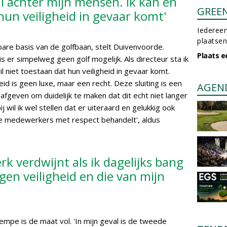
pal achter mijn mensen. Ik kan en
GREE
hun veiligheid in gevaar komt'
Iedereen
plaatsen
are basis van de golfbaan, stelt Duivenvoorde.
Plaats e
s er simpelweg geen golf mogelijk. Als directeur sta ik
il niet toestaan dat hun veiligheid in gevaar komt.
heid is geen luxe, maar een recht. Deze sluiting is een
AGEN
afgeven om duidelijk te maken dat dit echt niet langer
 wil ik wel stellen dat er uiteraard en gelukkig ook
ze medewerkers met respect behandelt', aldus
erk verdwijnt als ik dagelijks bang
gen veiligheid en die van mijn
pe is de maat vol. 'In mijn geval is de tweede