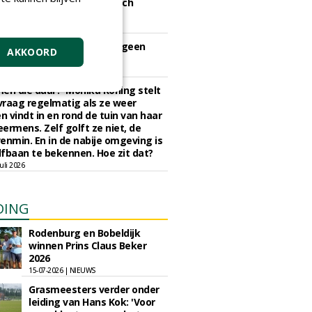
nd gaan golf en ecologisch
eheer hand in hand
juli 2026
iers op de golfbaan zijn geen
AKKOORD
tmuziek meer
 juli 2026
en die daar?' Monika Koning stelt
 vraag regelmatig als ze weer
en vindt in en rond de tuin van haar
eermens. Zelf golft ze niet, de
enmin. En in de nabije omgeving is
fbaan te bekennen. Hoe zit dat?
uli 2026
DING
Rodenburg en Bobeldijk
winnen Prins Claus Beker
2026
15-07-2026 | NIEUWS
Grasmeesters verder onder
leiding van Hans Kok: 'Voor