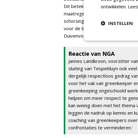
Dit betekent dat er na een meldi
ontwikkelen.
Lees
maatregel er genomen dient te wor
schorsing en uiteindelijk volledige
INSTELLEN
voor de baan en voor elkaar kan go
Duivenvoorde.
Reactie van NGA
Jannes Landkroon, voorzitter van 
sluiting van Tespelduyn ook veel
dergelijk respectloos gedrag van
voor het vak van greenkeeper en
greenkeeping ongeschoold werk i
helpen om meer respect te gene
kan weinig doen met het thema vei
leggen de nadruk op kennis en 
coaching van greenkeepers over
confrontaties te verminderen.'