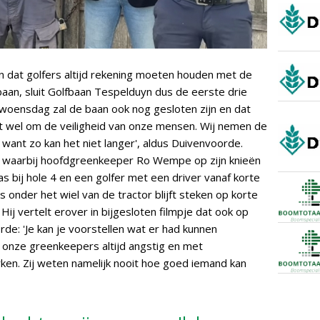
n dat golfers altijd rekening moeten houden met de
baan, sluit Golfbaan Tespelduyn dus de eerste drie
woensdag zal de baan ook nog gesloten zijn en dat
gaat wel om de veiligheid van onze mensen. Wij nemen de
 want zo kan het niet langer', aldus Duivenvoorde.
ie waarbij hoofdgreenkeeper Ro Wempe op zijn knieën
s bij hole 4 en een golfer met een driver vanaf korte
s onder het wiel van de tractor blijft steken op korte
ij vertelt erover in bijgesloten filmpje dat ook op
rde: 'Je kan je voorstellen wat er had kunnen
t onze greenkeepers altijd angstig en met
en. Zij weten namelijk nooit hoe goed iemand kan