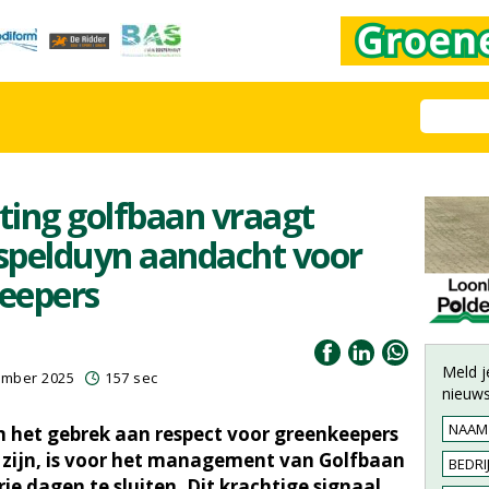
uiting golfbaan vraagt
pelduyn aandacht voor
keepers
Meld j
ember 2025
157 sec
nieuws
en het gebrek aan respect voor greenkeepers
 zijn, is voor het management van Golfbaan
e dagen te sluiten. Dit krachtige signaal