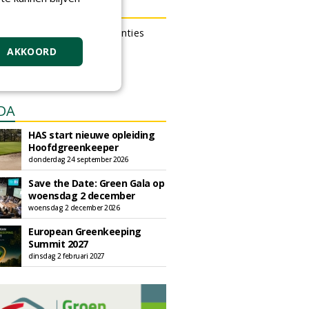
N OUTLET
 kan gratis kleine advertenties
 via zijn eigen account.
AKKOORD
en gratis advertentie
DA
HAS start nieuwe opleiding
Hoofdgreenkeeper
donderdag 24 september 2026
Save the Date: Green Gala op
woensdag 2 december
woensdag 2 december 2026
European Greenkeeping
Summit 2027
dinsdag 2 februari 2027