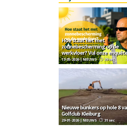
Hoe staat het met
zonnebescherming op de
werkvloer? Vul onze enquête
13-05-2026 | NIEUWS
29 sec
Nieuwe bunkers op hole 8 v
Golfclub Kleiburg
29-01-2026 | NIEUWS
31 sec