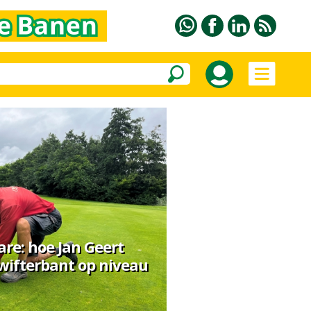
re: hoe Jan Geert
Swifterbant op niveau