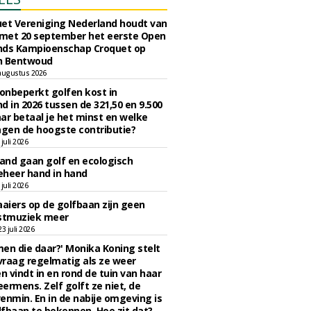
et Vereniging Nederland houdt van
 met 20 september het eerste Open
nds Kampioenschap Croquet op
n Bentwoud
augustus 2026
 onbeperkt golfen kost in
d in 2026 tussen de 321,50 en 9.500
ar betaal je het minst en welke
agen de hoogste contributie?
juli 2026
nd gaan golf en ecologisch
eheer hand in hand
juli 2026
iers op de golfbaan zijn geen
tmuziek meer
 juli 2026
en die daar?' Monika Koning stelt
 vraag regelmatig als ze weer
en vindt in en rond de tuin van haar
eermens. Zelf golft ze niet, de
enmin. En in de nabije omgeving is
fbaan te bekennen. Hoe zit dat?