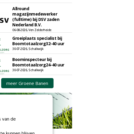
Allround
magazijnmedewerker
(fulltime) bij DSV zaden
Nederland B.V.
06-08-2026, Ven Zelderheide
Groeiplaats specialist bij
Boomtotaalzorg32-40 uur
30-07-2026, Schalkwijk
Boominspecteur bij
Boomtotaalzorg24-40 uur
30-07-2026, Schalkwijk
meer Groene Banen
s van de
te kunnen blijven