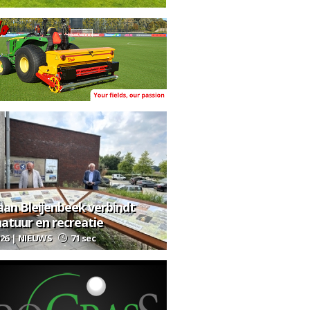
aan Bleijenbeek verbindt
natuur en recreatie
026 | NIEUWS
71 sec