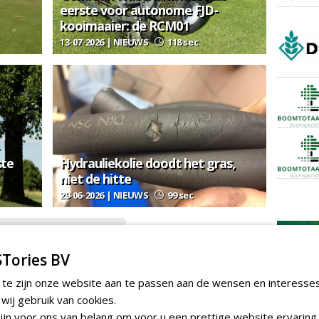
eerste voor autonome FJD-
kooimaaier: de RCM01
13-07-2026 | NIEUWS
118 sec
cte
Hydrauliekolie doodt het gras,
niet de hitte
29-06-2026 | NIEUWS
99 sec
EER GOLFBAANTECHNIEK
gie
Tories BV
 te zijn onze website aan te passen aan de wensen en interesse
ij gebruik van cookies.
jn voor ons van belang om voor u een prettige website ervaring 