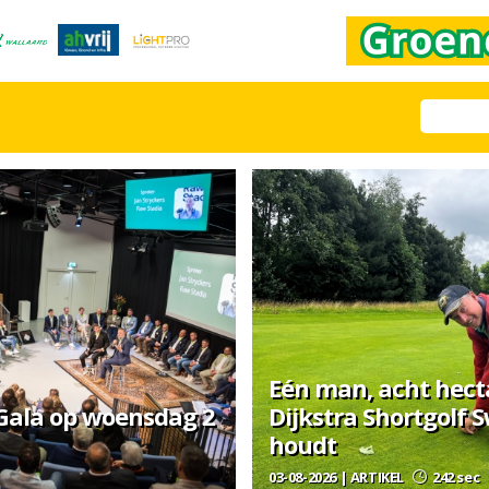
Eén man, acht hecta
 Gala op woensdag 2
Dijkstra Shortgolf 
houdt
03-08-2026 | ARTIKEL
242 sec