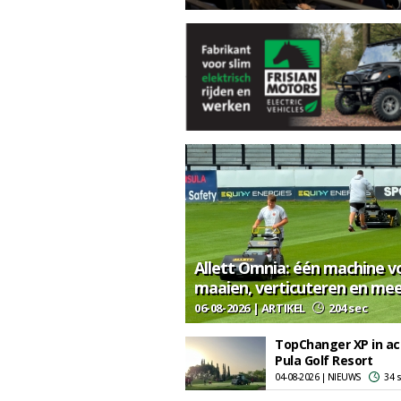
Allett Omnia: één machine v
maaien, verticuteren en me
06-08-2026 | ARTIKEL
204 sec
TopChanger XP in ac
Pula Golf Resort
04-08-2026 | NIEUWS
34 