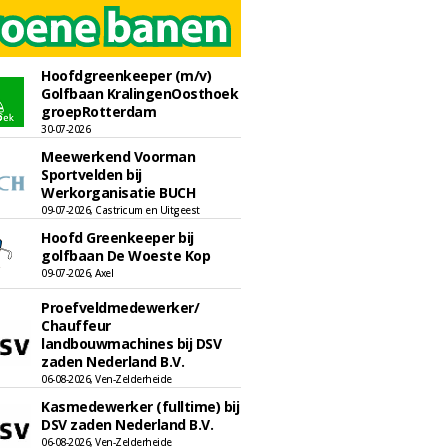
Hoofdgreenkeeper (m/v)
Golfbaan KralingenOosthoek
groepRotterdam
30-07-2026
Meewerkend Voorman
Sportvelden bij
Werkorganisatie BUCH
09-07-2026, Castricum en Uitgeest
Hoofd Greenkeeper bij
golfbaan De Woeste Kop
09-07-2026, Axel
Proefveldmedewerker/
Chauffeur
landbouwmachines bij DSV
zaden Nederland B.V.
06-08-2026, Ven-Zelderheide
Kasmedewerker (fulltime) bij
DSV zaden Nederland B.V.
06-08-2026, Ven-Zelderheide