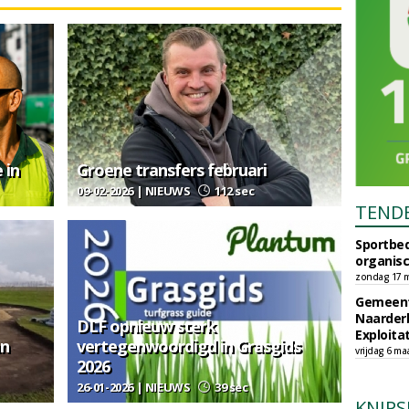
 in
Groene transfers februari
09-02-2026 | NIEUWS
112 sec
TEND
Sportbed
organisc
zondag 17 m
Gemeent
Naarder
DLF opnieuw sterk
Exploita
an
vertegenwoordigd in Grasgids
vrijdag 6 ma
2026
26-01-2026 | NIEUWS
39 sec
KNIPS