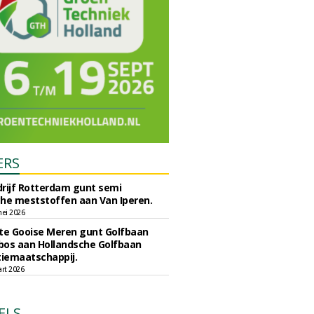
ERS
rijf Rotterdam gunt semi
he meststoffen aan Van Iperen.
ei 2026
e Gooise Meren gunt Golfbaan
bos aan Hollandsche Golfbaan
tiemaatschappij.
art 2026
ELS