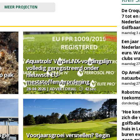
MEER PROJECTEN
De Croqu
7 tot en
Nederla
Golfbaa
maandag 3 
Een jaar
Nederlan
euro. Wa
clubs vr
Aquatrols' VerdeLNX-voedingslijn
maandag 27 
volledig geregistreerd onder
Op Amela
zo pak
nieuwste EU-
natuurb
meststoffenverordening
maandag 27 
28-04-2026 | ADVERTORIAL
42 sec
Robotmaa
toekoms
donderdag 23
'Hoe kom
zich die
golfball
huis in L
ogie
Voorjaarsgroei versnellen? Begin
buren ev
geen gol