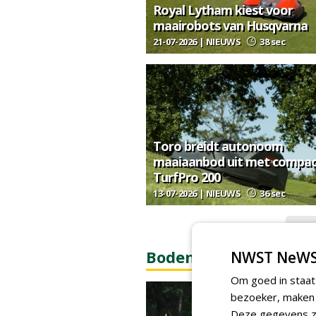
Royal Lytham kiest voor
maairobots van Husqvarna
21-07-2026 | NIEUWS
38 sec
Toro breidt autonoom
maaiaanbod uit met compa
TurfPro 200
13-07-2026 | NIEUWS
36 sec
M
Bodem & bodembiolo
NWST NeWS
Om goed in staat
bezoeker, maken w
Deze gegevens zi