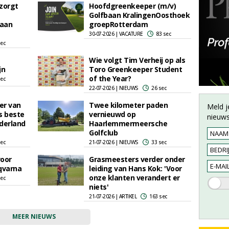
zorgt
Hoofdgreenkeeper (m/v)
Golfbaan KralingenOosthoek
baan
groepRotterdam
30-07-2026 | VACATURE
83 sec
sec
Wie volgt Tim Verheij op als
jn
Toro Greenkeeper Student
of the Year?
sec
22-07-2026 | NIEUWS
26 sec
er van
Twee kilometer paden
Meld j
s beste
vernieuwd op
nieuws
derland
Haarlemmermeersche
Golfclub
sec
21-07-2026 | NIEUWS
33 sec
voor
Grasmeesters verder onder
qvarna
leiding van Hans Kok: 'Voor
onze klanten verandert er
sec
niets'
21-07-2026 | ARTIKEL
163 sec
MEER NIEUWS