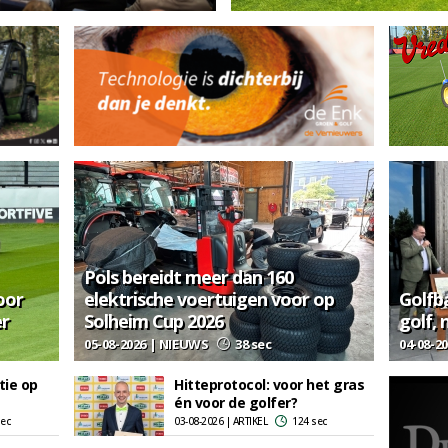
Pols bereidt meer dan 160
oor
elektrische voertuigen voor op
Golfb
er
Solheim Cup 2026
golf, 
05-08-2026 | NIEUWS
38 sec
04-08-2
tie op
Hitteprotocol: voor het gras
én voor de golfer?
sec
03-08-2026 | ARTIKEL
124 sec