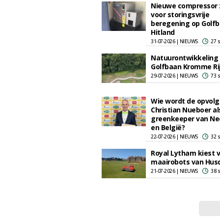
Nieuwe compressor 
voor storingsvrije
beregening op Golf
Hitland
31-07-2026 | NIEUWS
27 
Natuurontwikkeling
Golfbaan Kromme Ri
29-07-2026 | NIEUWS
73 
Wie wordt de opvolg
Christian Nueboer al
greenkeeper van Ne
en België?
22-07-2026 | NIEUWS
32 
Royal Lytham kiest 
maairobots van Hus
21-07-2026 | NIEUWS
38 