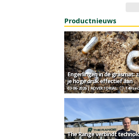
Productnieuws
Engerlingen in de grasmat: 
je hoge druk effectief aan
03-06-2026 | ADVERTORIAL
149 sec
The Range verbindt technol